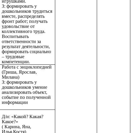
игрушками.
З: формировать у
дошкольников трудиться
вместе, распределять
фронт работ; получать
удовольствие от
коллективного труда.
Воспитывать
ответственности за
результат деятельности,
формировать социально
– трудовые
компетенции.
Работа с энциклопедией
(Гриша, Ярослав,
Милана)
З: формировать у
дошкольников умение
анализировать объект,
событие по полученной
информации
Д/и: «Какой? Какая?
Какое?»
( Карина, Яна,
Илья,Костя)