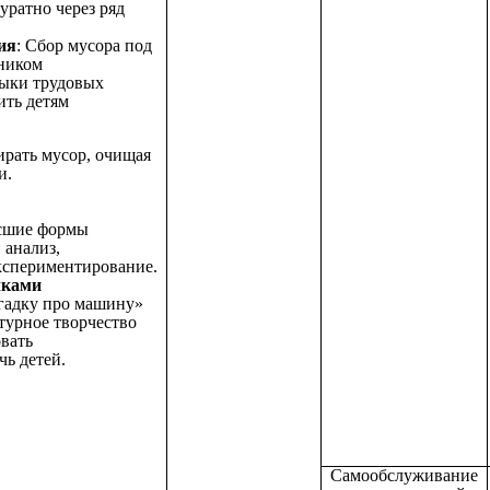
уратно через ряд
ия
: Сбор мусора под
рником
ыки трудовых
ить детям
ирать мусор, очищая
и.
ысшие формы
 анализ,
кспериментирование.
чками
агадку про машину»
атурное творчество
вать
ь детей.
Самообслуживание