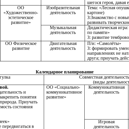
шегося героя, давая 
ОО
Изобразительная
Тема: «Лесная опуш
«Художественно-
деятельность
картоне)
эстетическое
З:
Знакомство с новы
развитие»
развивать творчески
Музыкальная
Дидактическая игра:
деятельность
по памяти»
З:
развитие темброво
ОО Физическое
Двигательная
П/и: «Самолёты»
развитие
деятельность
З: формировать умен
направлениях не нат
друга; приучать дейс
Календарное планирование
гулка
Совместная деятельность
(виды деятельнос
вой.
ОО «Социально-
Коммуникативная
ательность и
коммуникативное
деятельность
 закрепить понятия
развитие»
 природа. Приучать
имость состояния
чеек»
Игровая
 передвигаться в
деятельность