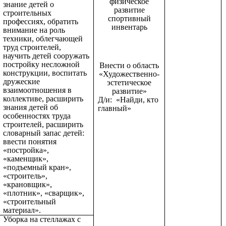
физическое
знание детей о
развитие
строительных
спортивный
профессиях, обратить
инвентарь
внимание на роль
техники, облегчающей
труд строителей,
научить детей сооружать
постройку несложной
Внести о область
конструкции, воспитать
«Художественно-
дружеские
эстетическое
взаимоотношения в
развитие»
коллективе, расширить
Д/и: «
Найди, кто
знания детей об
главный»
особенностях труда
строителей, расширить
словарный запас детей:
ввести понятия
«постройка»,
«каменщик»,
«подъемный кран»,
«строитель»,
«крановщик»,
«плотник», «сварщик»,
«строительный
материал».
Уборка на стеллажах с