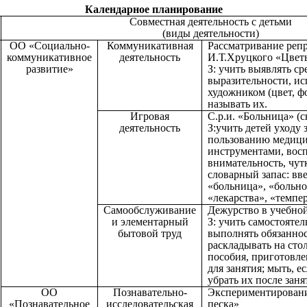
Календарное планирование
Совместная деятельность с детьми
(виды деятельности)
ОО «Социально-
Коммуникативная
Рассматривание реп
коммуникативное
деятельность
И.Т.Хруцкого «Цвет
развитие»
З: учить выявлять ср
выразительности, и
художником (цвет, ф
называть их.
Игровая
С.р.и. «Больница» (
деятельность
З:учить детей уходу
пользованию медиц
инструментами, восп
внимательность, чут
словарный запас: вв
«больница», «больно
«лекарства», «темпе
Самообслуживание
Дежурство в учебной
и элементарный
З: учить самостояте
бытовой труд
выполнять обязанно
раскладывать на сто
пособия, приготовл
для занятия; мыть, е
убрать их после заня
ОО
Познавательно-
Экспериментировани
«Познавательное
исследовательская
песка»