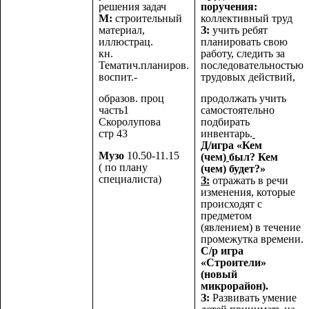
решения задач
поручения:
М:
строительный
коллективный труд
материал,
З:
учить ребят
иллюстрац.
планировать свою
кн.
работу, следить за
Тематич.планиров.
последовательностью
воспит.-
трудовых действий,
образов. проц
продолжать учить
часть1
самостоятельно
Скоролупова
подбирать
стр 43
инвентарь.
Д/игра «Кем
Музо
10.50-11.15
(чем)
был? Кем
( по плану
(чем) будет?»
специалиста)
З:
отражать в речи
изменения, которые
происходят с
предметом
(явлением) в течение
промежутка времени.
С/р игра
«Строители»
(новый
микрорайон).
З:
Развивать умение