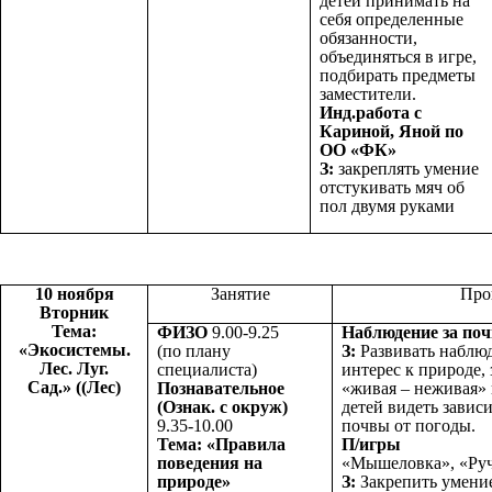
детей принимать на
себя определенные
обязанности,
объединяться в игре,
подбирать предметы
заместители.
Инд.работа с
Кариной, Яной по
ОО «ФК»
З:
закреплять умение
отстукивать мяч об
пол двумя руками
10 ноября
Занятие
Про
Вторник
Тема:
ФИЗО
9.00-9.25
Наблюдение за поч
«Экосистемы.
(по плану
З:
Развивать наблюд
Лес. Луг.
специалиста)
интерес к природе,
Сад.» ((Лес)
Познавательное
«живая – неживая»
(Ознак. с окруж)
детей видеть завис
9.35-10.00
почвы от погоды.
Тема: «Правила
П/игры
поведения на
«Мышеловка», «Ру
природе»
З:
Закрепить умение