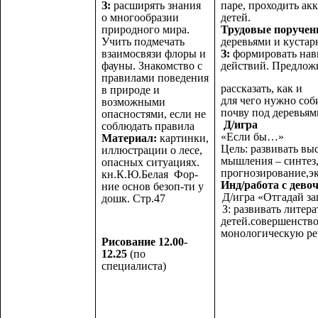
З:
расширять знания
паре, проходить акк
о многообразии
детей.
природного мира.
Трудовые поручен
Учить подмечать
деревьями и куста
взаимосвязи флоры и
З:
формировать нав
фауны. Знакомство с
действий. Предлож
правилами поведения
рассказать, как и
в природе и
для чего нужно соб
возможными
почву под деревьям
опасностями, если не
Д/игра
соблюдать правила
«Если бы…»
Материал:
картинки,
Цель: развивать в
иллюстрации о лесе,
мышления – синтез,
опасных ситуациях.
прогнозирование,э
кн.К.Ю.Белая Фор-
Инд/работа с дево
ние основ безоп-ти у
Д/игра «Отгадай з
дошк. Стр.47
З: развивать литер
детей.совершенство
монологическую реч
Рисование 12.00-
12.25
(по
специалиста)