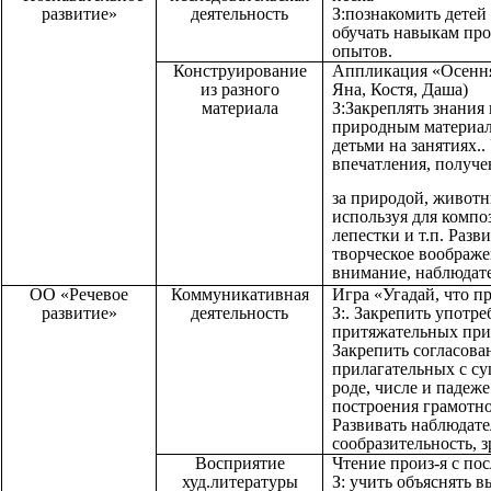
развитие»
деятельность
З:познакомить детей 
обучать навыкам пр
опытов.
Конструирование
Аппликация «Осення
из разного
Яна, Костя, Даша)
материала
З:Закреплять знания 
природным материал
детьми на занятиях..
впечатления, получ
за природой, живот
используя для компо
лепестки и т.п. Разв
творческое воображе
внимание, наблюдате
ОО «Речевое
Коммуникативная
Игра «Угадай, что п
развитие»
деятельность
З:. Закрепить употре
притяжательных при
Закрепить согласов
прилагательных с с
роде, числе и падеж
построения грамотно
Развивать наблюдате
сообразительность, 
Восприятие
Чтение произ-я с п
худ.литературы
З: учить объяснять 