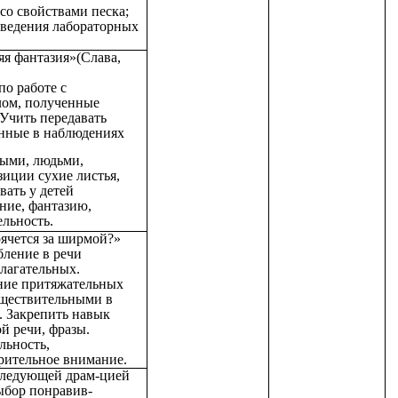
со свойствами песка;
оведения лабораторных
я фантазия»(Слава,
по работе с
ом, полученные
 Учить передавать
енные в наблюдениях
ными, людьми,
зиции сухие листья,
ивать у детей
ние, фантазию,
льность.
рячется за ширмой?»
бление в речи
лагательных.
ание притяжательных
уществительными в
е. Закрепить навык
й речи, фразы.
льность,
зрительное внимание.
оследующей драм-цией
выбор понравив-