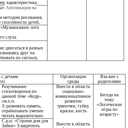
ему характеристику.
ка»
Аппликация на
м методом рисования,
е способности детей.
 «Музыкальное лото
го слуха
ие двигаться в разных
алкиваясь друг на
твовать по сигналу.
 с детьми
Организация
Вза-вие с
ти)
среды
родителями
Разучивание
Внести в область
стихотворения по
социально-
Беседа на
данной теме «Кедр».
коммуникативное
тему:
см.п.п.
развитие
«Логические
З: развивать память,
тряпочки, губку,
игры по
отрабатывать умение
краски, кисть
возрасту»
читать выразительно.
С.р.и. «Строим дом для
Внести в область
Зайки» З:закрепить