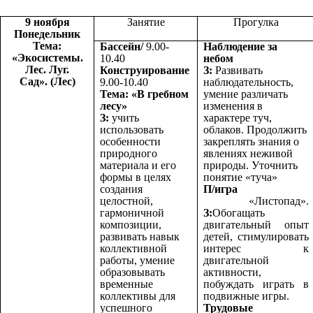
9 ноября
Занятие
Прогулка
Понедельник
Тема:
Бассейн/
9.00-
Наблюдение за
«Экосистемы.
10.40
небом
Лес. Луг.
Конструирование
З:
Развивать
Сад». (Лес)
9.00-10.40
наблюдательность,
Тема: «В гребном
умение различать
лесу»
изменения в
З:
учить
характере туч,
использовать
облаков. Продолжить
особенности
закреплять знания о
природного
явлениях неживой
материала и его
природы. Уточнить
формы в целях
понятие «туча»
создания
П/игра
целостной,
«Листопад».
гармоничной
З:
Обогащать
композиции,
двигательный опыт
развивать навык
детей, стимулировать
коллективной
интерес к
работы, умение
двигательной
образовывать
активности,
временные
побуждать играть в
коллективы для
подвижные игры.
успешного
Трудовые