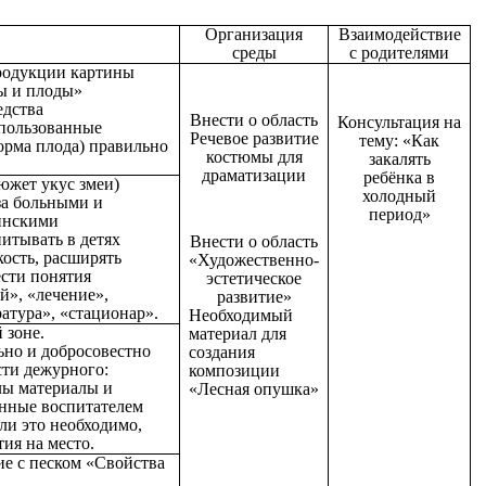
Организация
Взаимодействие
среды
с родителями
родукции картины
ы и плоды»
едства
Внести о область
Консультация на
спользованные
Речевое развитие
тему: «Как
орма плода) правильно
костюмы для
закалять
драматизации
ребёнка в
сюжет укус змеи)
холодный
 за больными и
период»
инскими
итывать в детях
Внести о область
кость, расширять
«Художественно-
ести понятия
эстетическое
й», «лечение»,
развитие»
ратура», «стационар».
Необходимый
 зоне.
материал для
льно и добросовестно
создания
сти дежурного:
композиции
лы материалы и
«Лесная опушка»
енные воспитателем
сли это необходимо,
тия на место.
е с песком «Свойства