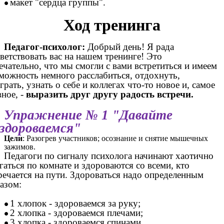
макет "сердца группы".
Ход тренинга
Педагог-психолог:
Добрый день! Я рада
ветствовать вас на нашем тренинге! Это
ечательно, что мы смогли с вами встретиться и имеем
можность немного расслабиться, отдохнуть,
грать, узнать о себе и коллегах что-то новое и, самое
вное, -
выразить друг другу радость встречи.
Упражнение № 1 "Давайте
здороваемся"
Цели
: Разогрев участников; осознание и снятие мышечных
зажимов.
Педагоги по сигналу психолога начинают хаотично
гаться по комнате и здороваются со всеми, кто
речается на пути. Здороваться надо определенным
азом:
1 хлопок - здороваемся за руку;
2 хлопка - здороваемся плечами;
3 хлопка - здороваемся спинами