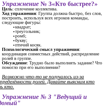
Упражнение
№ 3«Кто быстрее?»
Цель
: сплочение коллектива.
Ход упражнения
: Группа должна быстро, без слов,
построить, используя всех игроков команды,
следующие фигуры:
квадрат;
треугольник;
ромб;
букву;
птичий косяк.
Психологический смысл упражнения
:
координация совместных действий, распределение
ролей в группе.
Обсуждение
: Трудно было выполнять задание? Что
помогло при его выполнении?
Возможно что-то не получалось из-за
определённости ролей. Давайте выясним кто
ь кто.
Упражнение № 3 "Ведущий и
домый"