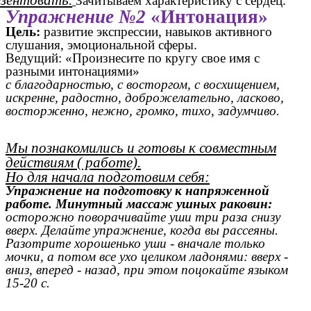
Зачитываем характеристику с сердец.
Упражнение №2
«Интонация»
Цель:
развитие экспрессии, навыков активного
слушания, эмоциональной сферы.
Ведущий: «Произнесите по кругу свое имя с
разными интонациями»
с благодарностью, с восторгом, с восхищением,
искренне, радостно, доброжелательно, ласково,
восторженно, нежно, громко, тихо, задумчиво.
Мы познакомились и готовы к совместным
действиям ( работе).
Но для начала подготовим себя:
Упражнение на подготовку к напряженной
работе. Минутный массаж ушных раковин:
осторожно поворачивайте уши три раза снизу
вверх. Делайте упражнение, когда вы рассеяны.
Разотрите хорошенько уши - вначале только
мочки, а потом все ухо целиком ладонями: вверх -
вниз, вперед - назад, при этом поцокайте языком
15-20 с.