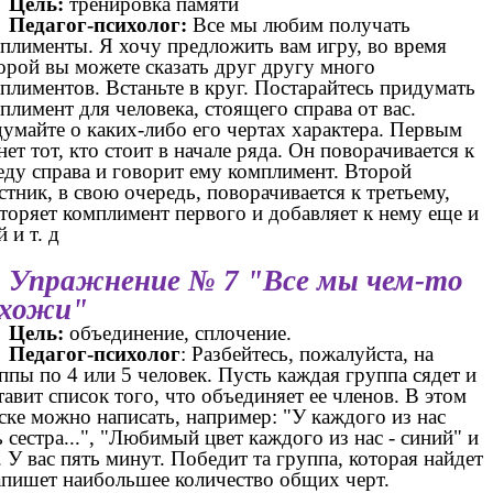
Цель:
тренировка памяти
Педагог-психолог:
Все мы любим получать
плименты. Я хочу предложить вам игру, во время
орой вы можете сказать друг другу много
плиментов. Встаньте в круг. Постарайтесь придумать
плимент для человека, стоящего справа от вас.
умайте о каких-либо его чертах характера. Первым
нет тот, кто стоит в начале ряда. Он поворачивается к
еду справа и говорит ему комплимент. Второй
стник, в свою очередь, поворачивается к третьему,
торяет комплимент первого и добавляет к нему еще и
й и т. д
Упражнение № 7 "Все мы чем-то
охожи"
Цель:
объединение, сплочение.
Педагог-психолог
: Разбейтесь, пожалуйста, на
ппы по 4 или 5 человек. Пусть каждая группа сядет и
тавит список того, что объединяет ее членов. В этом
ске можно написать, например: "У каждого из нас
ь сестра...", "Любимый цвет каждого из нас - синий" и
д. У вас пять минут. Победит та группа, которая найдет
апишет наибольшее количество общих черт.