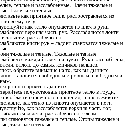
елые, теплые и расслабленные. Плечи тяжелые и
лые. Тяжелые и теплые.
дставьте как приятное тепло распространяется из
ч по всему телу.
увствуйте как тепло опускается из плеч в руки
слабляется верхняя часть рук. Расслабляются локти
и запястья расслабляются
слабляются кисти рук – ладони становятся тяжелые и
лые.
они тяжелые и теплые. Тяжелые и теплые.
слабляется каждый палец на руках. Руки расслаблены,
висли, вплоть до самых кончиков пальцев.
еперь обратите внимание на то, как вы дышите –
ание становится свободным и ровным, свободным и
ным.
 хорошо и приятно дышится.
тарайтесь почувствовать приятное тепло в груди,
ло в области солнечного сплетения, тепло в животе.
дставьте, как тепло из живота опускается в ноги
увствуйте, как расслабляется верхняя часть ног,
слабляются колени, расслабляются голени
пы становятся тяжелые и теплые. Стопы тяжелые и
лые, тяжелые и теплые.