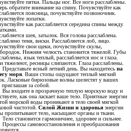
увствуйте пятки. Пальцы ног. Все ноги расслаблены.
ерь обратите внимание на спину. Почувствуйте как
слабляется поясница, почувствуйте позвоночник.
увствуйте лопатки.
увствуйте как расслабляется середина спины между
атками.
слабляется шея, затылок. Вся голова расслаблена.
слаблено темя, виски. Расслабляется лоб, лицо.
увствуйте свои щеки, почувствуйте скулы,
бородок. Нижняя челюсть становится тяжелой. Губы
слаблены, язык теплый, расслабляется нос и глаза.
и тяжелеют, ресницы слипаются. Глаза расслаблены.
Представьте ясный летний день. Вы находитесь
на
егу моря
. Ваши стопы ощущают теплый мягкий
ок. Ласковые бирюзовые волны шелестят у ваших
, приглашая за собой.
Вы входите в прозрачную теплую морскую воду и
ствуете, как она ласкает ваше тело. Приятные энергии
той морской воды проникают в тело своей мягкой
ковой чистотой.
Силой Жизни и здоровья
энергии
ы пропитывают тело, насыщают органы и ткани.
Тело становится гармоничнее, здоровее и сильнее.
Процессы самовосстановления и преобразования
оряются.