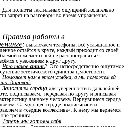
Для полноты тактильных ощущений желательно
сти запрет на разговоры во время упражнения.
Правила работы в
енинге
:
выключаем телефоны, всё услышанное и
денное остаётся в круге, каждый приходит со своей
блемой и желает о ней не распространяться:
есёмся с уважением к друг другу.
Что такое
стиль
?
Это непосредственно ощутимое
сутствие эстетического единства целостности.
Поможет нам в этом улыбка, а мы поможем ей
ть здоровой.
Заполняем сердца
для уверенности в дальнейшей
оте, подписываем, передавая по кругу и вписывая
актеристику данному человеку. Вернувшиеся сердца
авляем. Следующее сердце подписываем и
равляем в «сердце коллектива». К нему мы вернёмся
онце тренинга.
Теперь мы готовы себя
езентовать.