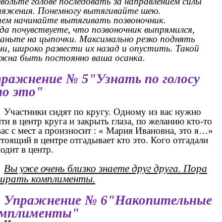
вольте голове последовать за направлением силы
яжения. Понемногу вытягивайте шею.
ем начинайте вытягивать позвоночник.
да почувствуете, что позвоночник выпрямился,
аньте на цыпочки. Максимально резко поднять
чи, широко развести их назад и опустить. Такой
жна быть постоянно ваша осанка.
ражнение № 5"Узнать по голосу
о это"
Участники сидят по кругу. Одному из вас нужно
ти в центр круга и закрыть глаза, по желанию кто-то
вас с мест а произносит : « Мария Ивановна, это я…»
 стоящий в центре отгадывает кто это. Кого отгадали
одит в центр.
Вы уже очень близко знаете друг друга. Пора
бирать комплименты.
Упражнение № 6"Накопительные
омплименты"