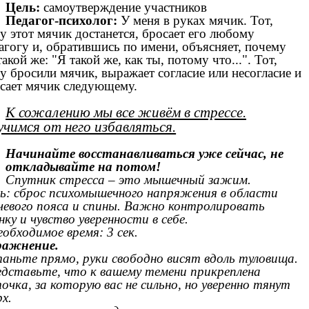
Цель:
самоутверждение участников
Педагог-психолог:
У меня в руках мячик. Тот,
у этот мячик достанется, бросает его любому
агогу и, обратившись по имени, объясняет, почему
такой же: "Я такой же, как ты, потому что...". Тот,
у бросили мячик, выражает согласие или несогласие и
сает мячик следующему.
К сожалению мы все живём в стрессе.
чимся от него избавляться.
Начинайте восстанавливаться уже сейчас, не
откладывайте на потом!
Спутник стресса – это мышечный зажим.
ь: сброс психомышечного напряжения в области
чевого пояса и спины. Важно контролировать
нку и чувство уверенности в себе.
еобходимое время: 3 сек.
ражнение.
аньте прямо, руки свободно висят вдоль туловища.
дставьте, что к вашему темени прикреплена
очка, за которую вас не сильно, но уверенно тянут
рх.