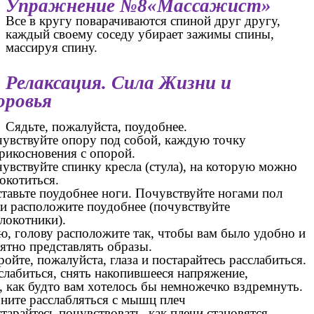
Упражнение №8«Массажист»
Все в кругу поварачиваются спиной друг другу,
каждый своему соседу убирает зажимы спины,
массируя спину.
Релаксация. Сила Жизни и
оровья
Сядьте, пожалуйста, поудобнее.
увствуйте опору под собой, каждую точку
рикосновения с опорой.
увствуйте спинку кресла (стула), на которую можно
окотиться.
тавьте поудобнее ноги. Почувствуйте ногами пол
и расположите поудобнее (почувствуйте
локотники).
, голову расположите так, чтобы вам было удобно и
ятно представлять образы.
ройте, пожалуйста, глаза и постарайтесь расслабиться.
слабиться, снять накопившееся напряжение,
, как будто вам хотелось бы немножечко вздремнуть.
ните расслабляться с мышц плеч
тарайтесь почувствовать, как плечи становятся