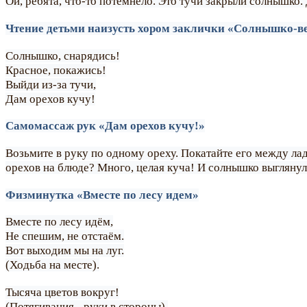
Ой, ребята, что-то потемнело. Это тучи закрыли солнышко
Чтение детьми наизусть хором заклички «Солнышко-
Солнышко, снарядись!
Красное, покажись!
Выйди из-за тучи,
Дам орехов кучу!
Самомассаж рук «Дам орехов кучу!»
Возьмите в руку по одному ореху. Покатайте его между л
орехов на блюде? Много, целая куча! И солнышко выглянуло
Физминутка «Вместе по лесу идем»
Вместе по лесу идём,
Не спешим, не отстаём.
Вот выходим мы на луг.
(Ходьба на месте).
Тысяча цветов вокруг!
(Потягивания - руки в стороны).