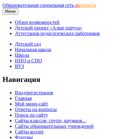
Образовательная социальная сеть
ns
portal.ru
Меню
Обзор возможностей
Детский проект «Алые паруса»
Аттестация педагогических работников
Детский сад
Начальная школа
Школа
НПО и СПО
ВУЗ
Навигация
Вход/регистрация
Главная
Мой мини-сайт
Ответы на вопросы
Поиск по сайту
Сайты классов, групп, кружков...
Сайты образовательных учреждений
Сайты коллег
Форумы