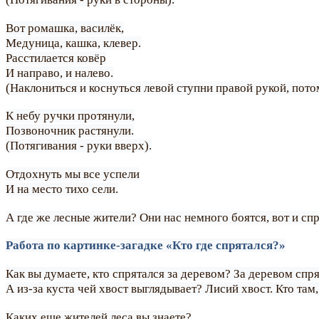
Вот ромашка, василёк,
Медуница, кашка, клевер.
Расстилается ковёр
И направо, и налево.
(Наклониться и коснуться левой ступни правой рукой, пото
К небу ручки протянули,
Позвоночник растянули.
(Потягивания - руки вверх).
Отдохнуть мы все успели
И на место тихо сели.
А где же лесные жители? Они нас немного боятся, вот и сп
Работа по картинке-загадке «Кто где спрятался?»
Как вы думаете, кто спрятался за деревом? За деревом спр
А из-за куста чей хвост выглядывает? Лисий хвост. Кто там,
Каких еще жителей леса вы знаете?