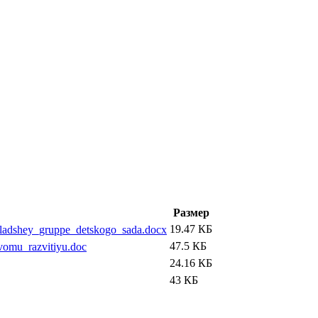
Размер
19.47 КБ
mladshey_gruppe_detskogo_sada.docx
47.5 КБ
vomu_razvitiyu.doc
24.16 КБ
43 КБ