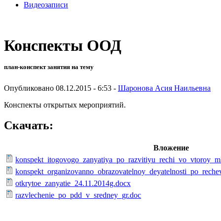
Видеозаписи
Конспекты ООД
план-конспект занятия на тему
Опубликовано 08.12.2015 - 6:53 -
Шаронова Асия Наильевна
Конспекты открытых мероприятий.
Скачать:
Вложение
konspekt_itogovogo_zanyatiya_po_razvitiyu_rechi_vo_vtoroy_
konspekt_organizovanno_obrazovatelnoy_deyatelnosti_po_reche
otkrytoe_zanyatie_24.11.2014g.docx
razvlechenie_po_pdd_v_sredney_gr.doc