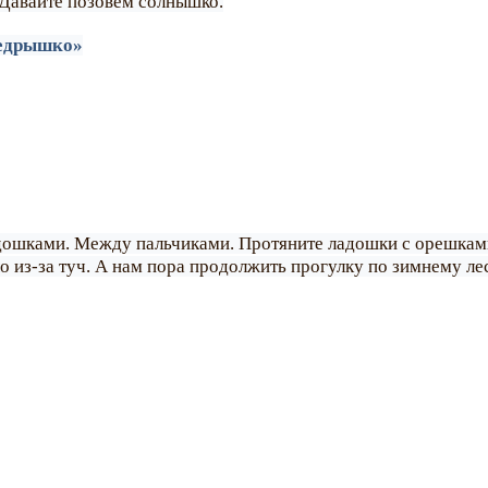
. Давайте позовем солнышко.
ведрышко»
адошками. Между пальчиками. Протяните ладошки с орешками
 из-за туч. А нам пора продолжить прогулку по зимнему лес