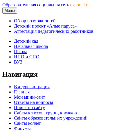
Образовательная социальная сеть
ns
portal.ru
Меню
Обзор возможностей
Детский проект «Алые паруса»
Аттестация педагогических работников
Детский сад
Начальная школа
Школа
НПО и СПО
ВУЗ
Навигация
Вход/регистрация
Главная
Мой мини-сайт
Ответы на вопросы
Поиск по сайту
Сайты классов, групп, кружков...
Сайты образовательных учреждений
Сайты коллег
Форумы