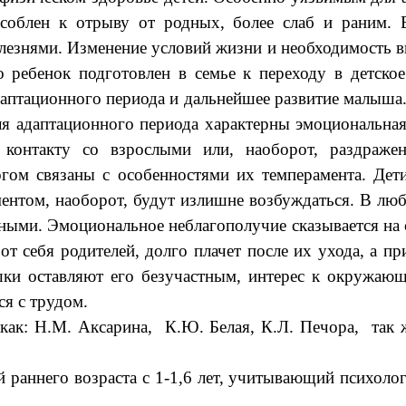
особлен к отрыву от родных, более
слаб и раним. 
олезнями. Изменение условий жизни
и необходимость 
о ребенок подготовлен в семье к
переходу в детско
даптационного периода и
дальнейшее развитие малыша
ля адаптационного периода характерны
эмоциональная
 контакту со взрослыми или, наоборот,
раздраже
огом связаны с особенностями их
темперамента. Дет
ментом, наоборот, будут излишне
возбуждаться. В люб
нными. Эмоциональное
неблагополучие сказывается на 
от себя
родителей, долго плачет после их ухода, а пр
ки оставляют его безучастным, интерес к окружающ
ся с трудом.
Н.М. Аксарина, К.Ю. Белая, К.Л. Печора, так же и
раннего возраста с 1-1,6 лет, учитывающий психолог