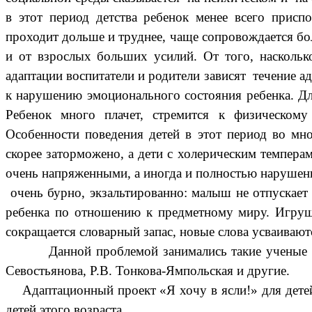
в этот
период детства ребенок менее всего присп
проходит
дольше и труднее, чаще сопровождается б
и от
взрослых больших усилий. От того, наскольк
адаптации
воспитатели и родители зависят течение а
к нарушению
эмоционального состояния ребенка. Д
Ребенок
много плачет, стремится к физическому
Особенности
поведения детей в этот период во мн
скорее
заторможено, а дети с холерическим темпера
очень
напряженными, а иногда и полностью наруше
очень бурно, экзальтированно: малыш не отпускает 
ребенка по отношению к предметному миру.
Игруш
сокращается словарный запас, новые слова
усваивают
Данной проблемой занимались такие ученые как: 
Севостьянова, Р.В. Тонкова-Ямпольская и другие.
Адаптационный проект «Я хочу в ясли!» для детей 
детей этого возраста.