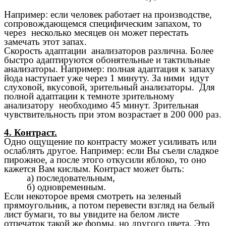
Например: если человек работает на производстве,
сопровождающемся специфическим запахом, то
через несколько месяцев он может перестать
замечать этот запах.
Скорость адаптации анализаторов различна. Более
быстро адаптируются обонятельные и тактильные
анализаторы. Например: полная адаптация к запаху
йода наступает уже через 1 минуту. За ними идут
слуховой, вкусовой, зрительный анализаторы. Для
полной адаптации к темноте зрительному
анализатору необходимо 45 минут. Зрительная
чувствительность при этом возрастает в 200 000 раз.
4. Контраст.
Одно ощущение по контрасту может усиливать или
ослаблять другое. Например: если Вы съели сладкое
пирожное, а после этого откусили яблоко, то оно
кажется Вам кислым. Контраст может быть:
а) последовательным,
б) одновременным.
Если некоторое время смотреть на зеленый
прямоугольник, а потом перевести взгляд на белый
лист бумаги, то вы увидите на белом листе
отпечаток такой же формы, но другого цвета. Это