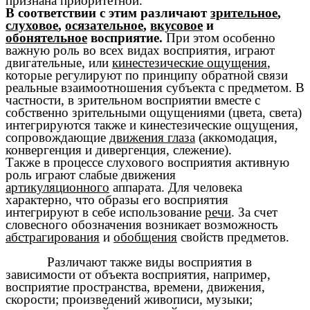
признана приоритетной.
В соответствии с этим различают
зрительное
,
слуховое
,
осязательное
,
вкусовое
и
обонятельное
восприятие.
При этом особенно
важную роль во всех видах восприятия, играют
двигательные, или
кинестезические ощущения
,
которые регулируют по принципу обратной связи
реальные взаимоотношения субъекта с предметом. В
частности, в зрительном восприятии вместе с
собственно зрительными ощущениями (цвета, света)
интегрируются также и кинестезические ощущения,
сопровождающие
движения глаза
(аккомодация,
конвергенция и дивергенция, слежение).
Также в процессе слухового восприятия активную
роль играют слабые движения
артикуляционного
аппарата. Для человека
характерно, что образы его восприятия
интегрируют в себе использование
речи
. За счет
словесного обозначения возникает возможность
абстрагирования
и
обобщения
свойств предметов.
Различают также виды восприятия в
зависимости от объекта восприятия, например,
восприятие пространства, времени, движения,
скорости; произведений живописи, музыки;