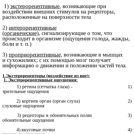
1)
экстерорецептивные
, возникающие при
воздействии внешних стимулов на рецепторы,
расположенные на поверхности тела
2)
интерорецептивные
(органические),
сигнализирующие о том, что
происходит в организме (ощущения голода, жажды,
боли и т. п.)
3)
проприорецептивные,
возникающие в мышцах
и сухожилиях; с их помощью мозг получает
информацию о движении и положении частей тела.
1.Экстерорецепторы (воздействие из вне):
1. Экстерорецептивные
ощущения:
1) ретина (сетчатка глаза) - 1)
зрительные ощущения
2) кортиев орган (орган слуха) 2)
слуховые ощущения
3) рецепторы в обонятельных полях 3)
обонятельные ощущения
4) вкусовые почки 4)