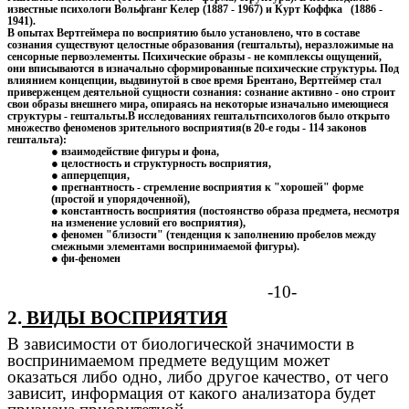
известные психологи Вольфганг Келер (1887 - 1967) и Курт Коффка (1886 -
1941).
В опытах Вертгеймера по восприятию было установлено, что в составе
сознания существуют целостные образования (гештальты), неразложимые на
сенсорные первоэлементы. Психические образы - не комплексы ощущений,
они вписываются в изначально сформированные психические структуры. Под
влиянием концепции, выдвинутой в свое время Брентано, Вертгеймер стал
приверженцем деятельной сущности сознания: сознание активно - оно строит
свои образы внешнего мира, опираясь на некоторые изначально имеющиеся
структуры - гештальты.В исследованиях гештальтпсихологов было открыто
множество феноменов зрительного восприятия(в 20-е годы - 114 законов
гештальта):
взаимодействие фигуры и фона,
целостность и структурность восприятия,
апперцепция,
прегнантность - стремление восприятия к "хорошей" форме
(простой и упорядоченной),
константность восприятия (постоянство образа предмета, несмотря
на изменение условий его восприятия),
феномен "близости" (тенденция к заполнению пробелов между
смежными элементами воспринимаемой фигуры).
фи-феномен
-10-
2.
ВИДЫ ВОСПРИЯТИЯ
В зависимости от биологической значимости в
воспринимаемом предмете ведущим может
оказаться либо одно, либо другое качество, от чего
зависит, информация от какого анализатора будет