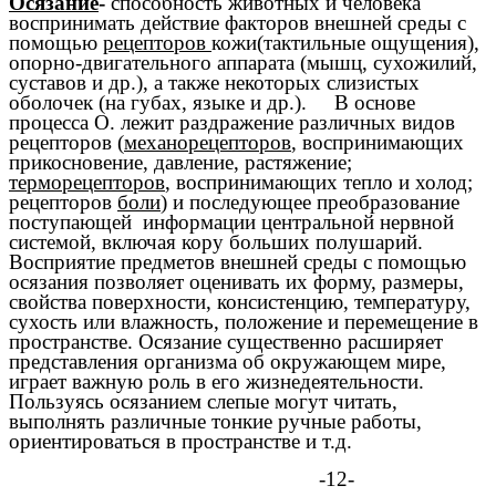
Осязание
-
способность животных и человека
воспринимать действие факторов внешней среды с
помощью
рецепторов
кожи(тактильные ощущения),
опорно-двигательного аппарата (мышц, сухожилий,
суставов и др.), а также некоторых слизистых
оболочек (на губах, языке и др.). В основе
процесса О. лежит раздражение различных видов
рецепторов (
механорецепторов
, воспринимающих
прикосновение, давление, растяжение;
терморецепторов
, воспринимающих тепло и холод;
рецепторов
боли
) и последующее преобразование
поступающей информации центральной нервной
системой, включая кору больших полушарий.
Восприятие предметов внешней среды с помощью
осязания позволяет оценивать их форму, размеры,
свойства поверхности, консистенцию, температуру,
сухость или влажность, положение и перемещение в
пространстве. Осязание существенно расширяет
представления организма об окружающем мире,
играет важную роль в его жизнедеятельности.
Пользуясь осязанием слепые могут читать,
выполнять различные тонкие ручные работы,
ориентироваться в пространстве и т.д.
-12-