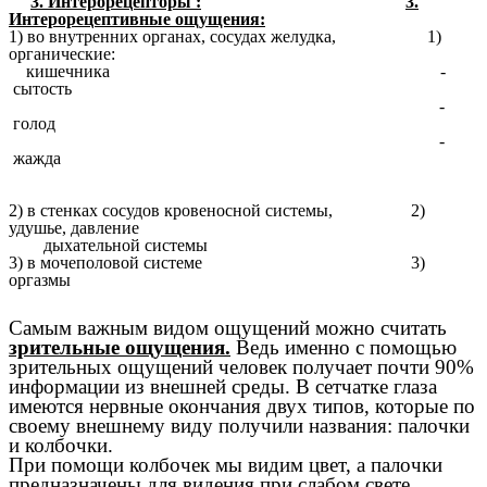
3. Интерорецепторы :
3.
Интерорецептивные ощущения:
1) во внутренних органах, сосудах желудка, 1)
органические:
кишечника -
сытость
-
голод
-
жажда
2) в стенках сосудов кровеносной системы, 2)
удушье, давление
дыхательной системы
3) в мочеполовой системе 3)
оргазмы
Самым важным видом ощущений можно считать
зрительные ощущения.
Ведь именно с помощью
зрительных ощущений человек получает почти 90%
информации из внешней среды. В сетчатке глаза
имеются нервные окончания двух типов, которые по
своему внешнему виду получили названия: палочки
и колбочки.
При помощи колбочек мы видим цвет, а палочки
предназначены для видения при слабом свете.