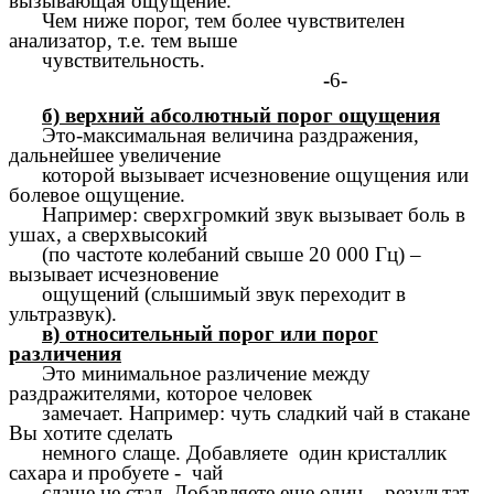
вызывающая ощущение.
Чем ниже порог, тем более чувствителен
анализатор, т.е. тем выше
чувствительность.
-
6-
б) верхний абсолютный порог ощущения
Это-максимальная величина раздражения,
дальнейшее увеличение
которой вызывает исчезновение ощущения или
болевое ощущение.
Например: сверхгромкий звук вызывает боль в
ушах, а сверхвысокий
(по частоте колебаний свыше 20 000 Гц) –
вызывает исчезновение
ощущений (слышимый звук переходит в
ультразвук).
в) относительный порог или порог
различения
Это минимальное различение между
раздражителями, которое человек
замечает. Например: чуть сладкий чай в стакане
Вы хотите сделать
немного слаще. Добавляете один кристаллик
сахара и пробуете - чай
слаще не стал. Добавляете еще один – результат