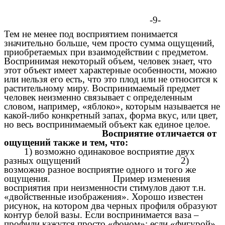
-9-
Тем не менее под восприятием понимается
значительно больше, чем просто сумма ощущений,
приобретаемых при взаимодействии с предметом.
Воспринимая некоторый объем, человек знает, что
этот объект имеет характерные особенности, можно
или нельзя его есть, что это плод или не относится к
растительному миру. Воспринимаемый предмет
человек неизменно связывает с определенным
словом, например, «яблоко», которым называется не
какой-либо конкретный запах, форма вкус, или цвет,
но весь
воспринимаемый объект как единое целое.
Восприятие отличается от
ощущений также и тем, что:
1) возможно одинаковое восприятие двух
разных ощущений 2)
возможно разное восприятие одного и того же
ощущения. Пример изменения
восприятия при неизменности стимулов дают т.н.
«двойственные изображения». Хорошо известен
рисунок, на котором два черных профиля образуют
контур белой вазы. Если воспринимается ваза –
профили кажутся просто «фоном»; если «фигурой»