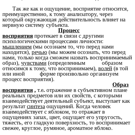
Так же как и ощущение, восприятие относится,
преимущественно, к тому анализатору, через
который окружающая действительность влияет на
нервную систему субъекта.
Процесс
восприятия
протекает в связи с другими
психологическими процессами
личности
:
мышлением
(мы осознаем то, что перед нами
находится),
речью
(мы можем осознать, что перед
нами, только когда сможем назвать воспринимаемый
образ),
чувствами
(определенным образом
относимся к тому, что воспринимаем),
волей
(в той
или иной форме произвольно организуем
процесс восприятия).
Образ
восприятия
,
т.е
.
отражение в субъективном плане
реальных предметов или их свойств, с которыми
взаимодействует деятельный субъект, выступает как
результат
синтеза
ощущений
. К
огда человек
взаимодействует с яблоком, то отражает в
ощущениях запах, цвет, ощущает его упругость,
тяжесть, его гладкую поверхность, то воспринимает
свежее, круглое, румяное, ароматное яблоко.