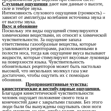
Слуховые ощущения
дают нам данные о высоте,
силе и тембре звука.
Интенсивность слухового ощущения (громкость) –
зависит от амплитуды колебания источника звука и
от высоты звука.
Вкус и обоняние
Поскольку эти виды ощущений стимулируются
химическими веществами, их относят к химической
чувствительности. За ощущение запаха
ответственны газообразные вещества, которые
улавливаются рецепторами, расположенными в
полости носа, тогда как ощущение вкуса вызывают
жидкости, которые стимулируют вкусовые луковицы
на поверхности языка. Чувствительность
обонятельных рецепторов может быть настолько
высокой, что нескольких молекул газа уже
достаточно, чтобы ощутить их с помощью
обоняния.
Проприоцептивные чувства:
кинестетические и вестибулярные ощущения.
Благодаря кинестетической чувствительности
человек ощущает положение своего тела и
конечностей даже с закрытыми глазами. Без этого
люди были бы вынуждены ощупывать свои ноги
либо смотреть на них, чтобы ходить должным