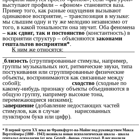
выступают профили – «фоном» становится ваза.
Пример того, как разные ощущения вызывают
одинаковое восприятие, – транспозиция в музыке:
мы слышим одну и ту же мелодию независимо от
того, в какой тональности она звучит. Оба феномена
– как сдвиг, так и постоянство
(константность) в
восприятии структур – объясняются
законами
гештальтов восприятия*
.
К ним же относятся:
близость
(сгруппированные стимулы, например,
группы музыкальных нот, ритмические звуки, типа
постукивания или сгруппированные физические
объекты, воспринимаются как связанные между
собой);
сходство
(сходные по
какому-нибудь признаку объекты объединяются в
общую группу, например высокие тона,
перемежающиеся низкими);
з
авершение
(добавление недостающих частей
стимулов, как в случае нарисованных
пунктиром букв или цифр).
____________________________________________
* В первой трети ХХ века во Франкфурте-на-Майне под руководством Макса
Вертгеймера (1880 - 1943) возникла новая психологическая школа - школа
гештальт-психологии (от нем. Gestult - форма, структура). В нее входили