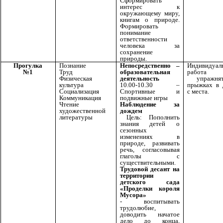
Сформировать
интерес к
окружающему миру,
книгам о природе.
Формировать
понимание
ответственности
человека за
сохранение
природы.
Прогулка
Познание
Непосредственно –
Индивидуал
№1
Труд
образовательная
работ
Физическая
деятельность
упражня
культура
10.00-10.30 –
прыжках в 
Социализация
Спортивные и
с места.
Коммуникация
подвижные игры
Чтение
Наблюдение за
художественной
дождем
литературы
Цель: Пополнить
знания детей о
сезонных
изменениях в
природе, развивать
речь, согласовывая
глаголы с
существительными.
Трудовой десант на
территории
детского сада
«Проделки короля
Мусора»
- воспитывать
трудолюбие,
доводить начатое
дело до конца,