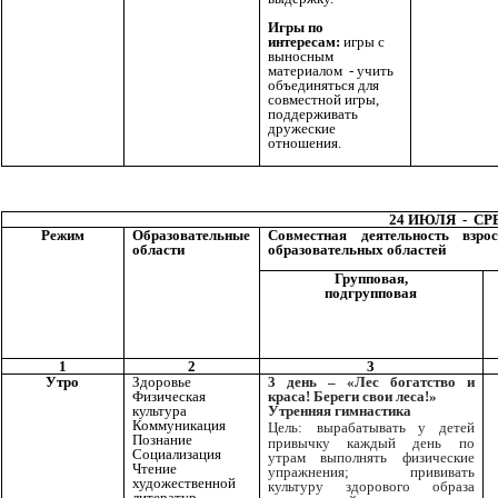
Игры по
интересам:
игры с
выносным
материалом - учить
объединяться для
совместной игры,
поддерживать
дружеские
отношения.
24 ИЮЛЯ - СР
Режим
Образовательные
Совместная деятельность взр
области
образовательных областей
Групповая,
подгрупповая
1
2
3
Утро
Здоровье
3 день – «Лес богатство и
Физическая
краса! Береги свои леса!»
культура
Утренняя гимнастика
Коммуникация
Цель:
вырабатывать у детей
Познание
привычку каждый день по
Социализация
утрам выполнять физические
Чтение
упражнения; прививать
художественной
культуру здорового образа
литератур