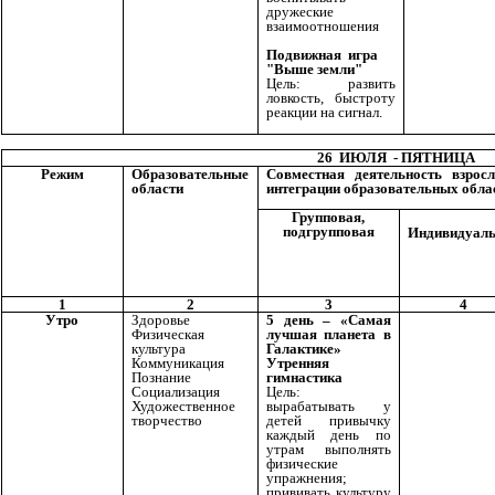
дружеские
взаимоотношения
Подвижная игра
"Выше земли"
Цель: развить
ловкость, быстроту
реакции на сигнал.
26 ИЮЛЯ - ПЯТНИЦА
Режим
Образовательные
Совместная деятельность взрос
области
интеграции образовательных обла
Групповая,
подгрупповая
Индивидуал
1
2
3
4
Утро
Здоровье
5 день – «Самая
Физическая
лучшая планета в
культура
Галактике»
Коммуникация
Утренняя
Познание
гимнастика
Социализация
Цель:
Художественное
вырабатывать у
творчество
детей привычку
каждый день по
утрам выполнять
физические
упражнения;
прививать культуру