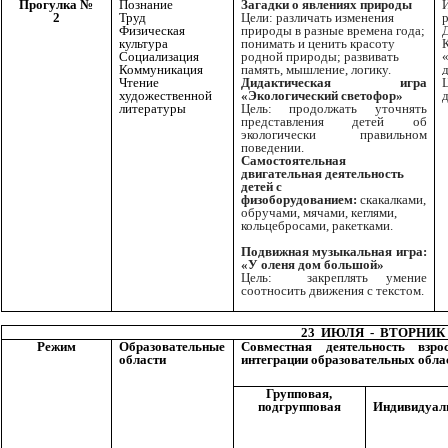
Прогулка №
Познание
Загадки о явлениях природы
2
Труд
Цели: различать изменения
р
Физическая
природы в разные времена года;
культура
понимать и ценить красоту
Социализация
родной природы; развивать
Коммуникация
память, мышление, логику.
Чтение
Дидактическая игра
художественной
«Экологический светофор»
д
литературы
Цель: продолжать уточнять
представления детей об
экологически правильном
поведении.
Самостоятельная
двигательная деятельность
детей с
физоборудованием:
скакалками,
обручами, мячами, кеглями,
кольцебросами, ракетками.
Подвижная музыкальная игра:
«У оленя дом большой»
Цель:
закреплять умение
соотносить движения с текстом.
23 ИЮЛЯ - ВТОРНИК
Режим
Образовательные
Совместная деятельность взр
области
интеграции образовательных обла
Групповая,
подгрупповая
Индивидуал