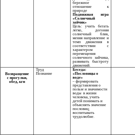
бережное
отношение к
природе
Подвижная игра
«Солнечный
зайчик»
Цель: учить бегать
легко, догоняя
солнечный блик,
меняя направление и
темп движения в
соответствии с
характером
перемещения
солнечного зайчика,
развивать быстроту
движений.
Труд
Беседа:
Познание
«Пословицы о
Возвращение
воде»
с прогулки,
– формировать
обед, кгн
представления о
пользе и значимости
воды в жизни
человека, учить
детей понимать и
объяснять значение
пословиц;
воспитывать
трудолюбие.