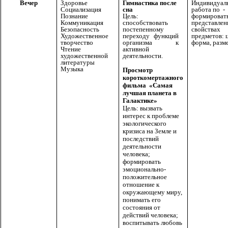
Вечер
Здоровье
Гимнастика после
Индивидуал
Социализация
сна
работа по -
Познание
Цель:
формироват
Коммуникация
способствовать
представлен
Безопасность
постепенному
свойствах
Художественное
переходу функций
предметов: ц
творчество
организма к
форма, разме
Чтение
активной
художественной
деятельности.
литературы
Музыка
Просмотр
короткомертажного
фильма «Самая
лучшая планета в
Галактике»
Цель: вызвать
интерес к проблеме
экологического
кризиса на Земле и
последствий
деятельности
человека;
формировать
эмоционально-
положительное
отношение к
окружающему миру,
понимать его
состояния от
действий человека;
воспитывать любовь