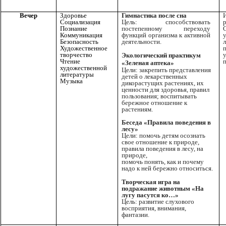
Вечер
Здоровье
Гимнастика после сна
Социализация
Цель: способствовать
р
Познание
постепенному переходу
Коммуникация
функций организма к активной
Безопасность
деятельности.
Художественное
творчество
Экологический практикум
Чтение
«Зеленая аптека»
художественной
Цели: закрепить представления
литературы
детей о лекарственных
Музыка
дикорастущих растениях, их
ценности для здоровья, правил
пользования; воспитывать
бережное отношение к
растениям.
Беседа «Правила поведения в
лесу»
Цели: помочь детям осознать
свое отношение к природе,
правила поведения в лесу, на
природе,
помочь понять, как и почему
надо к ней бережно относиться.
Творческая игра на
подражание животным «На
лугу пасутся ко…»
Цель: развитие слухового
восприятия, внимания,
фантазии.