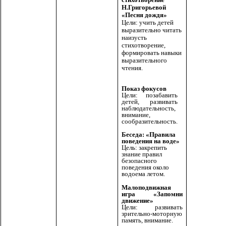
Н.Григорьевой
«Песня дождя»
Цели: учить детей
выразительно читать
наизусть
стихотворение,
формировать навыки
выразительного
чтения.
Показ фокусов
Цели: позабавить
детей, развивать
наблюдательность,
внимание,
сообразительность.
Беседа: «Правила
поведения на воде»
Цель: закрепить
знание правил
безопасного
поведения около
водоема летом.
Малоподвижная
игра «Запомни
движение»
Цели: развивать
зрительно-моторную
память, внимание.