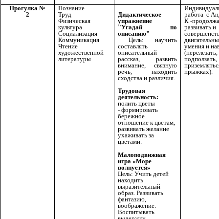
Прогулка №
Познание
Индивидуал
2
Труд
работа с А
Дидактическое
Физическая
К -продолж
упражнение
культура
развивать и
"Угадай по
Социализация
совершенст
описанию"
Коммуникация
двигательны
Цель: научить
Чтение
умения и на
составлять
художественной
(перелезать,
описательный
литературы
подползать,
рассказ, развить
приземлятьс
внимание, связную
прыжках).
речь, находить
сходства и различия.
Трудовая
деятельность:
полить цветы
-
формировать
бережное
отношение к цветам,
развивать желание
ухаживать за
цветами.
Малоподвижная
игра «Море
волнуется»
Цель: Учить детей
находить
выразительный
образ. Развивать
фантазию,
воображение.
Воспитывать
выдержку.