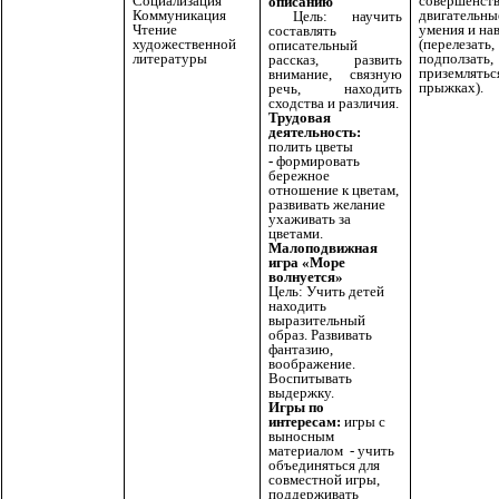
Социализация
совершенств
описанию"
Коммуникация
двигательны
Цель: научить
Чтение
умения и на
составлять
художественной
(перелезать,
описательный
литературы
подползать,
рассказ, развить
приземлятьс
внимание, связную
прыжках).
речь, находить
сходства и различия.
Трудовая
деятельность:
полить цветы
-
формировать
бережное
отношение к цветам,
развивать желание
ухаживать за
цветами.
Малоподвижная
игра «Море
волнуется»
Цель: Учить детей
находить
выразительный
образ. Развивать
фантазию,
воображение.
Воспитывать
выдержку.
Игры по
интересам:
игры с
выносным
материалом - учить
объединяться для
совместной игры,
поддерживать