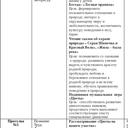
жизни у детей.
Беседа: «Лесные правила»
Цель: формировать
положительное отношение к
природе, интерес к
окружающему миру и
любознательность; воспитывать
культуру поведения в лесу,
парке.
Чтение сказок об охране
природы « Серая Шапочка и
Красный Волк», «Жила – была
река»
Цели: познакомить со сказками
о природе; развивать умение
видеть и чувствовать красоту
родной природы;
пробуждать любовь и
бережливое отношение к
родной природе и ко всему
живому; обучать правильному
поведению в природе.
Подвижная музыкальная игра
«Цветы»
Цель:
способствовать развитию
двигательных навыков
;
продолжать учить выполняют
соответствующие тексту
танцевальные движения.
Прогулка
Познание
Рассматривание «Цветы на
№1
Труд
нашем участке»