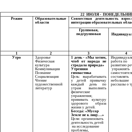
22 ИЮЛЯ - ПОНЕДЕЛЬНИ
Режим
Образовательные
Совместная деятельность взро
области
интеграции образовательных обла
Групповая,
подгрупповая
Индивидуа
1
2
3
4
Утро
Здоровье
1 день - «Мы хотим,
Индивидуал
Физическая
чтоб от народа не
работа по
культура
страдала природа»
развитию ре
Коммуникация
Утренняя
упражнять
Познание
гимнастика
самостоятел
Социализация
Цель: вырабатывать
составлять
Чтение
у детей привычку
небольшие
художественной
каждый день по
рассказы о т
литератур
утрам выполнять
физические
упражнения;
прививать культуру
здорового образа
жизни у детей.
Беседа: «Мусор
Земле не к лицу…»
Цели: организовать
деятельность детей
на исследование
проблемы,