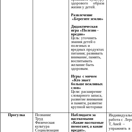
здорового образа
жизни у детей.
Развлечение
«Берегите землю»
Дидактическая
игра «Полезно -
вредно»
Цель: уточнить
знания детей о
полезных и
вредных продуктах
питания; развивать
внимание, память,
воспитывать
желание быть
здоровым.
Игры с мячом
«Кто знает
больше вежливых
слов»
Цели: расширение
словарного запаса,
развитие внимания
и памяти, развитие
крупной моторики
Прогулка
Познание
Наблюдаем за
Индивидуаль
Труд
насекомыми
работа с Лер
Физическая
«Какие насекомые
Т, Аней –
культура
помогают, а какие
упражнять в
Социализация
вредят».