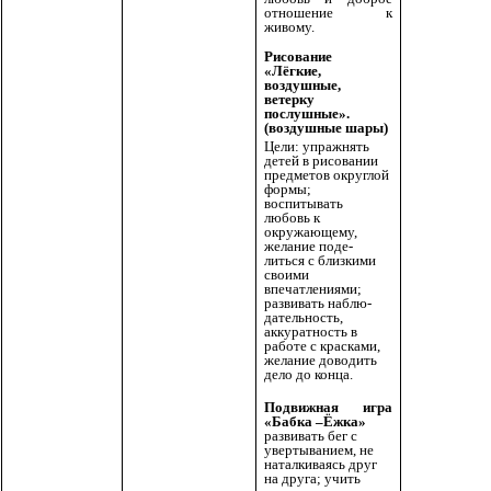
отношение к
живому.
Рисование
«Лёгкие,
воздушные,
ветерку
послушные».
(воздушные шары)
Цели: упражнять
детей в рисовании
предметов округлой
формы;
воспитывать
любовь к
окружающему,
желание поде-
литься с близкими
своими
впечатлениями;
развивать наблю-
дательность,
аккуратность в
работе с красками,
желание доводить
дело до конца.
Подвижная игра
«Бабка –Ёжка»
развивать бег с
увертыванием, не
наталкиваясь друг
на друга; учить