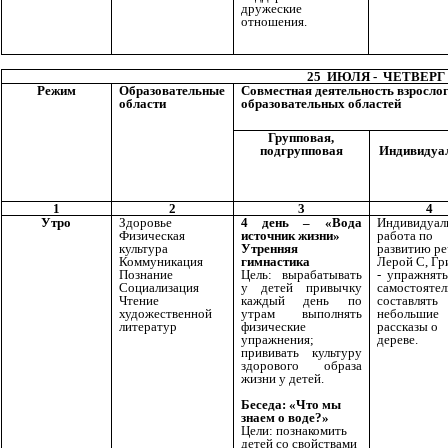
дружеские
отношения.
25 ИЮЛЯ - ЧЕТВЕРГ
Режим
Образовательные
Совместная деятельность взрослог
области
образовательных областей
Групповая,
подгрупповая
Индивидуа
1
2
3
4
Утро
Здоровье
4 день – «Вода
Индивидуал
Физическая
источник жизни»
работа по
культура
Утренняя
развитию ре
Коммуникация
гимнастика
Лерой С, Г
Познание
Цель: вырабатывать
- упражнять
Социализация
у детей привычку
самостоятел
Чтение
каждый день по
составлять
художественной
утрам выполнять
небольшие
литератур
физические
рассказы о
упражнения;
дереве.
прививать культуру
здорового образа
жизни у детей.
Беседа: «Что мы
знаем о воде?»
Цели: познакомить
детей со свойствами