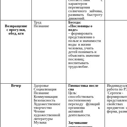
характером
перемещения
солнечного зайчика,
развивать быстроту
движений.
Труд
Беседа:
Познание
«Пословицы о
Возвращение
воде»
с прогулки,
– формировать
обед, кгн
представления о
пользе и значимости
воды в жизни
человека, учить
детей понимать и
объяснять значение
пословиц;
воспитывать
трудолюбие.
Вечер
Здоровье
Гимнастика после
Индивидуал
Социализация
сна
работа по 
Познание
Цель:
Сергеем -
Коммуникация
способствовать
формироват
Безопасность
постепенному
представлен
Художественное
переходу функций
свойствах
творчество
организма к
предметов: ц
Чтение
активной
форма, разм
художественной
деятельности.
литературы
Музыка
Заучивание
стихотворение