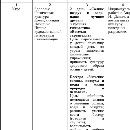
1
2
3
4
Утро
Здоровье
2 день «Солнце
Индивидуаль
Физическая
воздух и вода-
работа с Ан
культура
наши лучшие
Н, Данилом
Коммуникация
друзья»
воспитывать
Познание
Утренняя
культуру
Чтение
гимнастика
поведени
художественной
«Веселая
раздевалке.
литературы
тарантелла»
Социализация
Цель: вырабатывать
у детей привычку
каждый день по
утрам выполнять
физические
упражнения;
прививать культуру
здорового образа
жизни у детей.
Беседа: «Значение
солнца, воздуха и
воды в жизни
природы и
человека»
Цель: обобщить
имеющиеся знания
о значении солнца,
воды и воздуха;
развивать умение
вести беседу
(говорить и
слушать);
воспитывать
любовь и доброе