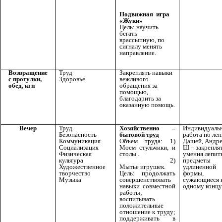
Подвижная игра
«Жуки»
Цель: научить
бегать
врассыпную, по
сигналу менять
направление.
Возвращение
Труд
Закреплять навыки
с прогулки,
Здоровье
вежливого
обед, кгн
обращения за
помощью,
благодарить за
оказанную помощь.
Вечер
Труд
Хозяйственно –
Индивидуаль
Безопасность
бытовой труд
работа по леп
Коммуникация
Объем труда: 1)
Дашей, Андр
Социализация
Моем стульчики, и
Ш – закрепля
Физическая
столы .
умения лепит
культура
2)
предметы
Художественное
Мытье игрушек.
удлиненной
творчество
Цель: продолжать
формы,
Музыка
совершенствовать
сужающиеся 
навыки совместной
одному концу
работы;
воспитывать
положительные
отношение к труду;
поддерживать в