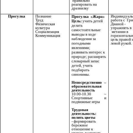
правильно
реагировать на
дразнилку
Прогулка
Познание
Индивидуаль
Прогулка «Жара»
Труд
работа с Гр
Цель:
учить детей
Физическая
Дианой -
делать
культура
упражнять в
самостоятельные
Социализация
метании в
выводы в ходе
Коммуникация
горизонталь
наблюдения за
цель правой 
погодными
левой рукой.
явлениями;
развивать интерес к
природе; расширять
словарный запас
детей, учить
подбирать
синонимы.
Непосредственно –
образовательная
деятельность
10.00-10.30 –
Спортивные и
подвижные игры
Трудовая
деятельность:
полить цветы
-
формировать
бережное
отношение к
цветам, развивать