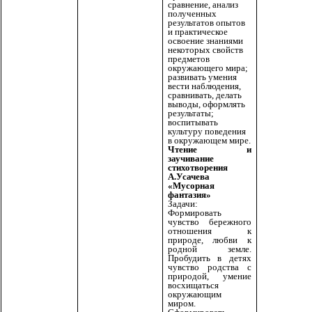
сравнение, анализ
полученных
результатов опытов
и практическое
освоение знаниями
некоторых свойств
предметов
окружающего мира;
развивать умения
вести наблюдения,
сравнивать, делать
выводы, оформлять
результаты;
воспитывать
культуру поведения
в окружающем мире.
Чтение и
заучивание
стихотворения
А.Усачева
«Мусорная
фантазия»
Задачи:
Формировать
чувство бережного
отношения к
природе, любви к
родной земле.
Пробудить в детях
чувство родства с
природой, умение
восхищаться
окружающим
миром.