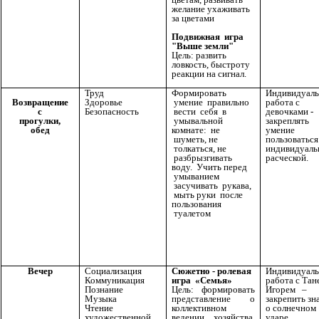
желание ухаживать
за цветами
Подвижная игра
"Выше земли"
Цель: развить
ловкость, быстроту
реакции на сигнал.
Труд
Формировать
Индивидуаль
Здоровье
умение правильно
работа с
Возвращение
Безопасность
вести себя в
девочками -
с
умывальной
закреплять
прогулки,
комнате: не
умение
обед
шуметь, не
пользоваться
толкаться, не
индивидуаль
разбрызгивать
расческой.
воду. Учить перед
умыванием
засучивать рукава,
мыть руки после
пользования
туалетом
Вечер
Социализация
Сюжетно - ролевая
Индивидуаль
Коммуникация
игра «Семья»
работа с Тан
Познание
Цель: формировать
Игорем –
Музыка
представление о
закрепить зн
Чтение
коллективном
о солнечном
художественной
ведении хозяйства,
ударе.