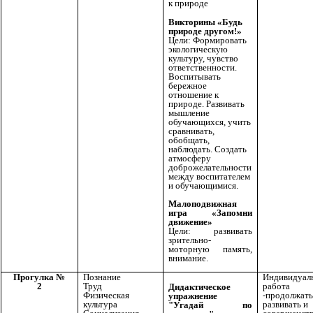
к природе
Викторины «Будь
природе другом!»
Цели: Формировать
экологическую
культуру, чувство
ответственности.
Воспитывать
бережное
отношение к
природе. Развивать
мышление
обучающихся, учить
сравнивать,
обобщать,
наблюдать. Создать
атмосферу
доброжелательности
между воспитателем
и обучающимися.
Малоподвижная
игра «Запомни
движение»
Цели: развивать
зрительно-
моторную память,
внимание.
Прогулка №
Познание
Индивидуал
2
Труд
работа
Дидактическое
Физическая
-продолжать
упражнение
культура
развивать и
"Угадай по