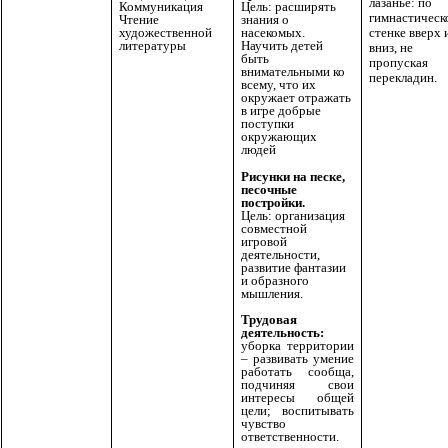
лазанье: по
Коммуникация
Цель: расширять
гимнастическ
Чтение
знания о
художественной
насекомых.
стенке вверх 
литературы
Научить детей
вниз, не
быть
пропуская
внимательными ко
перекладин.
всему, что их
окружает отражать
в игре добрые
поступки
окружающих
людей
Рисунки на песке,
песочные
постройки.
Цель: организация
совместной
игровой
деятельности,
развитие фантазии
и образного
мышления.
Трудовая
деятельность:
уборка территории
– развивать умение
работать сообща,
подчиняя свои
интересы общей
цели; воспитывать
чувство
ответственности.