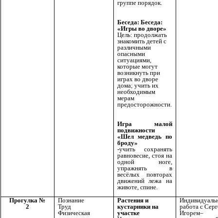
группе порядок.
Беседа: Беседа:
«Игры во дворе»
Цель: продолжать
знакомить детей с
различными
опасными
ситуациями,
которые могут
возникнуть при
играх во дворе
дома; учить их
необходимым
мерам
предосторожности.
Игра малой
подвижности
«Шел медведь по
броду»
-учить сохранять
равновесие, стоя на
одной ноге,
упражнять в
весёлых повторах
движений лежа на
животе, спине.
Прогулка №
Познание
Растения и
Индивидуаль
2
Труд
кустарники на
работа с Серг
Физическая
участке
Игорем–