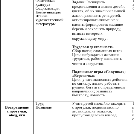
Физическая
Задачи:
Расширить
культура
представления и знания детей о
Социализация
цветах, об их значении в нашей
Коммуникация
жизни, развивать речь детей,
Чтение
художественной
активизировать внимание и
литературы
память, формировать желание
беречь и сохранять природу,
вызвать интерес к
.
окружающему миру
Трудовая деятельность.
Сбор палок, сломанных веток .
Цель: побуждать к желанию
трудиться, работу выполнять
чисто и аккуратно.
Подвижные игры «Совушка»;
«Веревочка»
Цели:
учить выполнять действия
по сигналу, плавно работать
руками, бегать в определенном
направлении
;
развивать
быстроту, ловкость
Труд
Учить детей спокойно заходить
Познание
с прогулки, подниматься по
Возвращение
лестницам, не толкаясь,
с прогулки,
пропуская девочек вперед.
обед, кгн
с