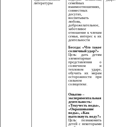
литературы
семейных
взаимоотношениях,
совместных
досугах,
воспитывать
любовь,
доброжелательное,
заботливое
отношение к членам
семьи, интерес к их
деятельности
Беседа: «Что такое
солнечный удар?»
Цель: дать детям
элементарные
представления о
солнечном и
тепловом ударе,
обучить их мерам
осторожности при
сильном
солнцепеке.
Опытно –
экспериментальная
деятельность:
«Текучесть воды»,
«Окрашивание
воды», «Как
вытолкнуть воду?»
Цель: познакомить
детей с некоторыми