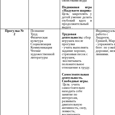
свойствами воды
Подвижная игра
«Надуваем шарик»
Цель: закреплять у
детей умение делать
глубокий вдох и
продолжительный
выдох .
Прогулка №
Познание
Индивидуаль
2
Труд
работа с
Трудовая
Физическая
Андреем,
деятельность:
сбор
культура
Гришей, Мар
игрушек после
Социализация
- упражнять 
прогулки
Коммуникация
беге: по узко
- учить выполнять
Чтение
дорожке, ме
задание хорошо,
художественной
линиями.
стряхивая песок с
литературы
игрушек;
-воспитывать
положительное
отношение к труду.
Самостоятельная
деятельность.
Свободные игры.
Цель: учить
самостоятельно
находить себе
занятие по
интересам,
развивать
двигательную
активность, силу,
ловкость;
воспитывать