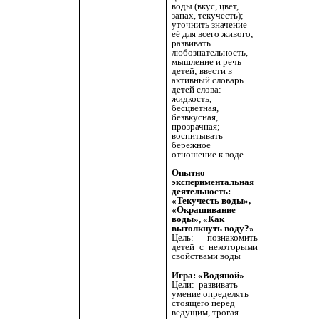
воды (вкус, цвет,
запах, текучесть);
уточнить значение
её для всего живого;
развивать
любознательность,
мышление и речь
детей; ввести в
активный словарь
детей слова:
жидкость,
бесцветная,
безвкусная,
прозрачная;
воспитывать
бережное
отношение к воде.
Опытно –
экспериментальная
деятельность:
«Текучесть воды»,
«Окрашивание
воды», «Как
вытолкнуть воду?»
Цель: познакомить
детей с некоторыми
свойствами воды
Игра: «Водяной»
Цели: развивать
умение определять
стоящего перед
ведущим, трогая