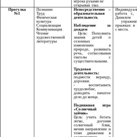
игрока руками не
открывая глаз.
Прогулка
Познание
Непосредственно –
Индивидуал
№1
Труд
образовательная
работа с, 
Физическая
деятельность
Данило
культура
упражня
Социализация
прыжках в 
Наблюдение за
Коммуникация
с места.
дождем
Чтение
Цель: Пополнить
художественной
знания детей о
литературы
сезонных
изменениях в
природе, развивать
речь, согласовывая
глаголы с
существительными.
Трудовая
деятельность:
подмести веранду,
дорожки.
- воспитывать
трудолюбие,
доводить начатое
дело до конца.
Подвижная игра
«Солнечный
зайчик»
Цель: учить бегать
легко, догоняя
солнечный блик,
меняя направление и
темп движения в
соответствии с