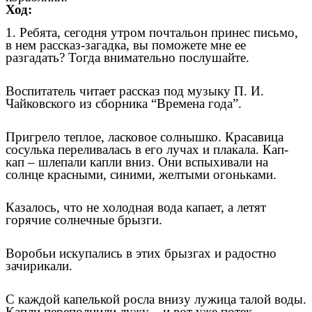
Ход:
1. Ребята, сегодня утром почтальон принес письмо,
в нем рассказ-загадка, вы поможете мне ее
разгадать? Тогда внимательно послушайте.
Воспитатель читает рассказ под музыку П. И.
Чайковского из сборника “Времена года”.
Пригрело теплое, ласковое солнышко. Красавица
сосулька переливалась в его лучах и плакала. Кап-
кап – шлепали капли вниз. Они вспыхивали на
солнце красными, синими, желтыми огоньками.
Казалось, что не холодная вода капает, а летят
горячие солнечные брызги.
Воробьи искупались в этих брызгах и радостно
зачирикали.
С каждой капелькой росла внизу лужица талой воды.
Капли переполнили лужу – и вот уже потек