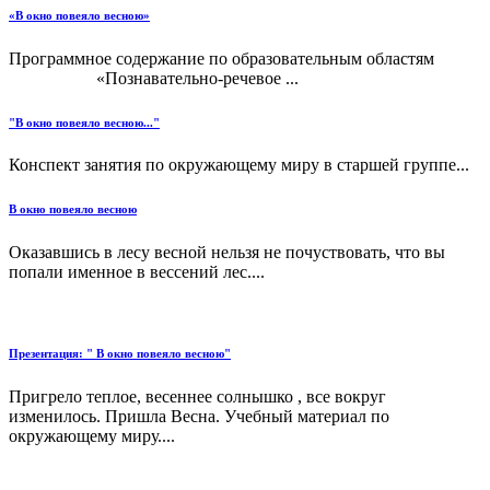
«В окно повеяло весною»
Программное содержание по образовательным областям
«Познавательно-речевое ...
"В окно повеяло весною..."
Конспект занятия по окружающему миру в старшей группе...
В окно повеяло весною
Оказавшись в лесу весной нельзя не почуствовать, что вы
попали именное в вессений лес....
Презентация: " В окно повеяло весною"
Пригрело теплое, весеннее солнышко , все вокруг
изменилось. Пришла Весна. Учебный материал по
окружающему миру....