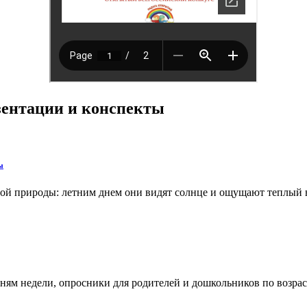
езентации и конспекты
ы
й природы: летним днем они видят солнце и ощущают теплый ве
м недели, опросники для родителей и дошкольников по возрастн