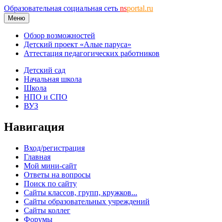
Образовательная социальная сеть
ns
portal.ru
Меню
Обзор возможностей
Детский проект «Алые паруса»
Аттестация педагогических работников
Детский сад
Начальная школа
Школа
НПО и СПО
ВУЗ
Навигация
Вход/регистрация
Главная
Мой мини-сайт
Ответы на вопросы
Поиск по сайту
Сайты классов, групп, кружков...
Сайты образовательных учреждений
Сайты коллег
Форумы