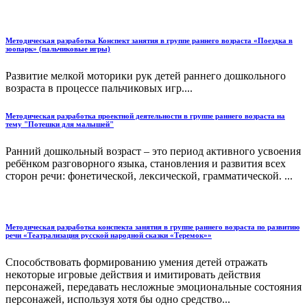
Методическая разработка Конспект занятия в группе раннего возраста «Поездка в
зоопарк» (пальчиковые игры)
Развитие мелкой моторики рук детей раннего дошкольного
возраста в процессе пальчиковых игр....
Методическая разработка проектной деятельности в группе раннего возраста на
тему "Потешки для малышей"
Ранний дошкольный возраст – это период активного усвоения
ребёнком разговорного языка, становления и развития всех
сторон речи: фонетической, лексической, грамматической. ...
Методическая разработка конспекта занятия в группе раннего возраста по развитию
речи «Театрализация русской народной сказки «Теремок»»
Способствовать формированию умения детей отражать
некоторые игровые действия и имитировать действия
персонажей, передавать несложные эмоциональные состояния
персонажей, используя хотя бы одно средство...