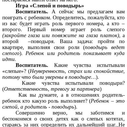
Игра «Слепой и поводырь»
Воспитатель.
А сейчас мы предлагаем вам
поиграть с ребенком. Определитесь, пожалуйста, кто
из вас будет играть роль первого номера, а кто –
второго. Первый номер играет роль слепого
(закройте глаза или повяжите на глаза платок),
а
второй –поводыря. Ваша задача: пройти по
квартире, выполняя свои роли (
поводырь ведет
слепого
).
Ребенок или родитель показывает куда
идти.
Воспитатель.
Какие чувства испытывали
«слепые»? (
Неуверенность, страх или спокойствие,
потому что были уверены в поводыре…
).
Какие чувства испытывали поводыри?
(
Ответственность, тревогу за партнера
)
Как вы думаете, а в отношениях родитель-
ребенок кто какую роль выполняет? (
Ребенок – это
слепой, а родитель - поводырь
).
Совершенно верно, мы заботимся и
беспокоимся о своих детях как о слепых котятах,
стараясь за них определить их дальнейший шаг.
Не