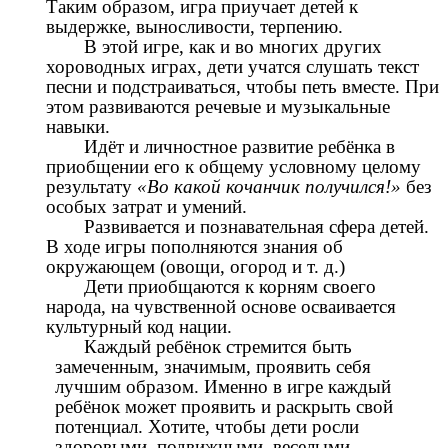
Таким образом, игра приучает детей к
выдержке, выносливости, терпению.
В этой игре, как и во многих других
хороводных играх, дети учатся слушать текст
песни и подстраиваться, чтобы петь вместе. При
этом развиваются речевые и музыкальные
навыки.
Идёт и личностное развитие ребёнка в
приобщении его к общему условному целому
результату
«Во какой кочанчик получился!»
без
особых затрат и умений.
Развивается и познавательная сфера детей.
В ходе игры пополняются знания об
окружающем (овощи, огород и т. д.)
Дети приобщаются к корням своего
народа, на чувственной основе осваивается
культурный код нации.
Каждый ребёнок стремится быть
замеченным, значимым, проявить себя
лучшим образом. Именно в игре каждый
ребёнок может проявить и раскрыть свой
потенциал. Хотите, чтобы дети росли
здоровыми, подвижными, веселыми