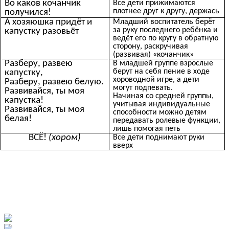
Во каков кочанчик
Все дети прижимаются
плотнее друг к другу, держась
получился!
А хозяюшка придёт и
Младший воспитатель берёт
за руку последнего ребёнка и
капустку разовьёт
ведёт его по кругу в обратную
сторону, раскручивая
(развивая) «кочанчик»
Разберу, развею
В младшей группе взрослые
берут на себя пение в ходе
капустку,
хороводной игре, а дети
Разберу, развею белую.
могут подпевать.
Развивайся, ты моя
Начиная со средней группы,
капустка!
учитывая индивидуальные
Развивайся, ты моя
способности можно детям
белая!
передавать ролевые функции,
лишь помогая петь
ВСЁ!
(хором)
Все дети поднимают руки
вверх