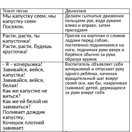
Текст песни
Движения
Мы капустку сеем, мы
Делаем сыпчатые движения
пальцами рук, водя руками
капустку сеем
влево и вправо, затем
Посеяли.
приседаем
Расти, расти, ты
Присев на корточки и сложив
ладони перед собою,
капусточка!
постепенно поднимаемся на
Расти, расти, будешь
ноги, поднимая руки вверх и
хрусточка!
берёмся обычно за руки,
образуя кружок
- Я – кочерыжка!
Воспитатель объявляет себя
кочерыжкой и отпускает руку
Завивайся, вейся,
одного ребёнка, начиная
капустка!
вращательный шаг вокруг
Завивайся, вейся,
своей оси, как бы, накручивая
белая!
(завивая) детей, держащихся
Как же капустке не
за руки вокруг себя
виться?
Как же ей белой не
завиваться?
Поливает дождик
капустку,
Кочешок плотней
завивает.