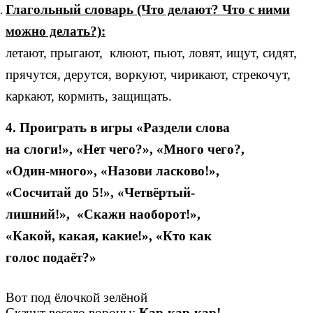
Глагольный словарь (Что делают? Что с ними
можно делать?):
летают, прыгают, клюют, пьют, ловят, ищут, сидят,
прячутся, дерутся, воркуют, чирикают, стрекочут,
каркают, кормить, защищать.
4. Проиграть в игры «Раздели слова
на слоги!», «Нет чего?», «Много чего?,
«Один-много», «Назови ласково!»,
«Сосчитай до 5!», «Четвёртый-
лишний!», «Скажи наоборот!»,
«Какой, какая, какие!», «Кто как
голос подаёт?»
Вот под ёлочкой зелёной
Скачут весело вороны:
Кар-кар-кар!