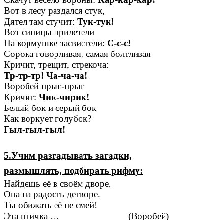
Вот в лесу раздался стук,
Дятел там стучит:
Тук-тук!
Вот синицы прилетели
На кормушке засвистели:
С-с-с!
Сорока говорливая, самая болтливая
Кричит, трещит, стрекоча:
Тр-тр-тр! Ча-ча-ча!
Воробей прыг-прыг
Кричит:
Чик-чирик!
Белый бок и серый бок
Как воркует голубок?
Гыл-гыл-гыл!
5.Учим разгадывать загадки,
размышлять, подбирать рифму:
Найдешь её в своём дворе,
Она на радость детворе.
Ты обижать её не смей!
Эта птичка …
(Воробей)