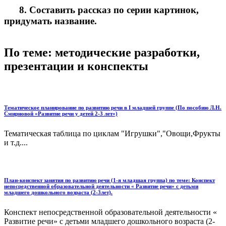
8. Составить рассказ по серии картинок,
придумать название.
По теме: методические разработки,
презентации и конспекты
Тематическое планирование по развитию речи в I младшей группе (По пособию Л.Н.
Смирновой «Развитие речи у детей 2-3 лет»)
Тематическая таблица по циклам "Игрушки","Овощи,Фрукты
и т.д....
План-конспект занятия по развитию речи (1-я младшая группа) по теме: Конспект
непосредственной образовательной деятельности « Развитие речи» с детьми
младшего дошкольного возраста (2-3лет).
Конспект непосредственной образовательной деятельности «
Развитие речи» с детьми младшего дошкольного возраста (2-