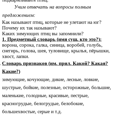
Учим отвечать на вопросы полным
предложением:
Как называют птиц, которые не улетают на юг?
Почему их так называют?
Каких зимующих птиц вы запомнили?
1. Предметный словарь (имя сущ. кто это?):
ворона, сорока, галка, синица, воробей, голубь,
снегирь, голова, шея, туловище, крылья, пёрышки,
хвост, лапки.
Словарь признаков (им. прил. Какой? Какая?
Какие?)
зимующие, кочующие, дикие, лесные, ловкие,
шустрые, бойкие, полезные, осторожные, большие,
маленькие, голодные, красивые, пестрые,
красногрудые, белогрудые, белобокие,
большехвостые, серые и т.д.