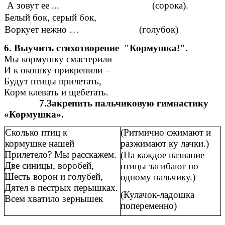
А зовут ее ... (сорока).
Белый бок, серый бок,
Воркует нежно … (голубок)
6. Выучить стихотворение "Кормушка!".
Мы кормушку смастерили
И к окошку прикрепили –
Будут птицы прилетать,
Корм клевать и щебетать.
7.Закрепить пальчиковую гимнастику
«Кормушка».
Сколько птиц к
(Ритмично сжимают и
кормушке
нашей
разжимают ку лачки.)
Прилетело? Мы расскажем.
(На каждое название
Две синицы, воробей,
птицы загибают по
Шесть ворон и голубей,
одному пальчику.)
Дятел в пестрых перышках.
(Кулачок-ладошка
Всем хватило зернышек
попеременно)