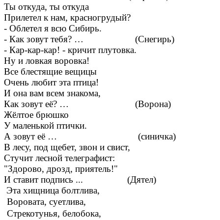
Ты откуда, ты откуда
Прилетел к нам, красногрудый?
- Облетел я всю Сибирь.
- Как зовут тебя? … (Снегирь)
- Кар-кар-кар! - кричит плутовка.
Ну и ловкая воровка!
Все блестящие вещицы
Очень любит эта птица!
И она вам всем знакома,
Как зовут её? …
(Ворона)
Жёлтое брюшко
У маленькой птички.
А зовут её … (синичка)
В лесу, под щебет, звон и свист,
Стучит лесной телеграфист:
"Здорово, дрозд, приятель!"
И ставит подпись ... (Дятел)
Эта хищница болтлива,
Воровата, суетлива,
Стрекотунья, белобока,