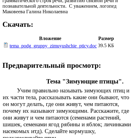
грамматического строя речи, развитию связной речи и
познавательной деятельности. С уважением, логопед
Маковеева Галина Николаевна
Скачать:
Вложение
Размер
39.5 КБ
tema_podg_gruppy_zimuyushchie_pticy.doc
Предварительный просмотр:
Тема "Зимующие птицы".
Учим правильно называть зимующих птиц и
их части тела, рассказывать какие они бывают, что
он могут делать, где они живут, чем питаются,
почему их называют зимующими. Расскажите, где
они живут и чем питаются (семенами растений,
шишек, семенами ягод рябины и яблок; личинками
насекомых итд). Cделайте кормушку,
подкармливайте птиц
.