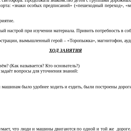
х светофора. Продолжать знакомство детей с группами дорожны
орта: «знаки особых предписаний» («пешеходный переход», «мес
риятие.
 настрой при изучении материала. Привить потребность в соб
страции, вымышленный герой – «Торопыжка», магнитофон, ауди
ХОД ЗАНЯТИЯ
вём? (Как называется? Кто основатель?)
 задаёт вопросы для уточнения знаний:
и машинам было удобнее ходить и ездить, были построены дорог
мает, что люди и машины двигаются по одной и той же дороге. 