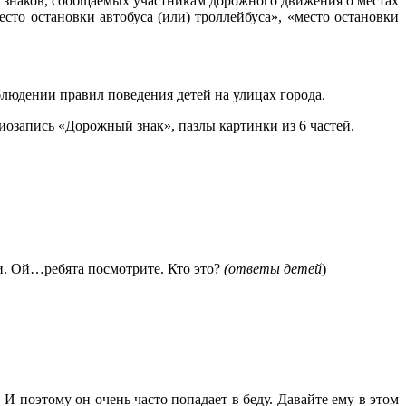
х знаков, сообщаемых участникам дорожного движения о местах
то остановки автобуса (или) троллейбуса», «место остановки
людении правил поведения детей на улицах города.
озапись «Дорожный знак», пазлы картинки из 6 частей.
и. Ой…ребята посмотрите. Кто это?
(ответы детей
)
И поэтому он очень часто попадает в беду. Давайте ему в этом