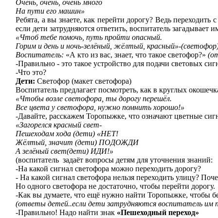
Очень, очень, очень много
На пути его машин»
Ребята, а вы знаете, как перейти дорогу? Ведь переходить
если дети затрудняются ответить, воспитатель загадывает им
«Чтоб тебе помочь, путь пройти опасный.
Горим и день и ночь-зелёный, жёлтый, красный»-(светофор
Воспитатель:
«А кто из вас, знает, что такое светофор?»
(о
-Правильно - это такое устройство для подачи световых си
-Что это?
Дети:
Светофор (макет светофора)
Воспитатель предлагает посмотреть, как в круглых окошечк
«Чтобы возле светофора, ты дорогу перешёл.
Все цвета у светофора, нужно помнить хорошо!»
-Давайте, расскажем Торопыжке, что означают цветные сиг
«Загорелся красный свет-
Пешеходам хода (дети) «НЕТ!
Жёлтый, значит (дети) ПОДОЖДИ
А зелёный свет(дети) ИДИ!»
(воспитатель задаёт вопросы детям для уточнения знаний:
-На какой сигнал светофора можно переходить дорогу?
- На какой сигнал светофора нельзя переходить улицу? Поч
Но одного светофора не достаточно, чтобы перейти дорогу.
-Как вы думаете, что ещё нужно найти Торопыжке, чтобы бе
(ответы детей..если дети затрудняются воспитатель им 
-Правильно! Надо найти знак
«Пешеходный переход»