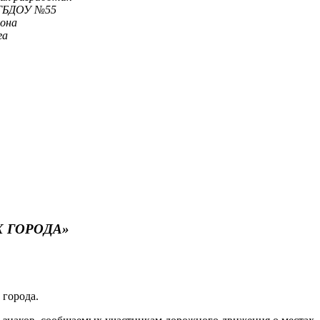
№55
а
а
 ГОРОДА»
 города.