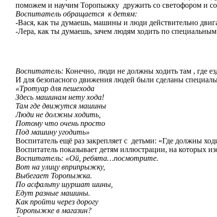
поможем и научим Торопыжку дружить со светофором и со
Воспитатель обращается к детям:
-Вася, как ты думаешь, машины и люди действительно двиг
-Лера, как ты думаешь, зачем людям ходить по специальны
Воспитатель:
Конечно, люди не должны ходить там , где е
И для безопасного движения людей были сделаны специал
«Тротуар для пешехода
Здесь машинам нету хода!
Там где движутся машины
Люди не должны ходить,
Потому что очень просто
Под машину угодить»
Воспитатель ещё раз закрепляет с детьми: «Где должны хо
Воспитатель показывает детям иллюстрации, на которых из
Воспитатель:
«Ой, ребята…посмотрите.
Вот на улицу вприпрыжку,
Выбегает Торопыжка.
По асфальту шуршат шины,
Едут разные машины.
Как пройти через дорогу
Торопыжке в магазин?