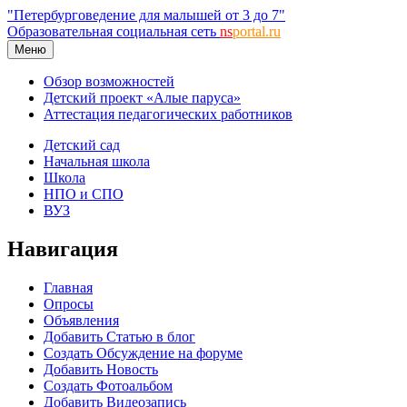
"Петербурговедение для малышей от 3 до 7"
Образовательная социальная сеть
ns
portal.ru
Меню
Обзор возможностей
Детский проект «Алые паруса»
Аттестация педагогических работников
Детский сад
Начальная школа
Школа
НПО и СПО
ВУЗ
Навигация
Главная
Опросы
Объявления
Добавить Статью в блог
Создать Обсуждение на форуме
Добавить Новость
Создать Фотоальбом
Добавить Видеозапись