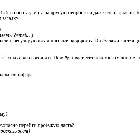
 с 1ой стороны улицы на другую непросто и даже очень опасно. 
 загадку:
)
тветы детей…)
гналов, регулирующих движение на дорогах. В нём зажигаются ц
ах вспыхивают огоньки. Подчёркивает, что зажигаются они не вс
налы светофора.
ему?
зопасно перейти проезжую часть?
подсказывает)