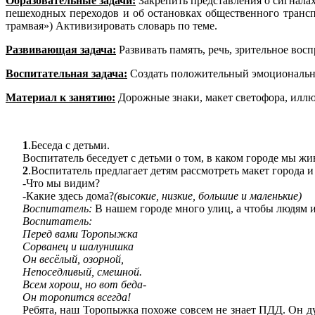
Образовательные задачи:
Закрепить представления о сигнала
пешеходных переходов и об остановках общественного трансп
трамвая») Активизировать словарь по теме.
Развивающая задача:
Развивать память, речь, зрительное восп
Воспитательная задача:
Создать положительный эмоциональный
Материал к занятию:
Дорожные знаки, макет светофора, иллю
1
.Беседа с детьми.
Воспитатель беседует с детьми о том, в каком городе мы жи
2
.Воспитатель предлагает детям рассмотреть макет города и
-Что мы видим?
-Какие здесь дома?
(высокие, низкие, большие и маленькие)
Воспитатель:
В нашем городе много улиц, а чтобы людям 
Воспитатель:
Перед вами Торопыжка
Сорванец и шалунишка
Он весёлый, озорной,
Непоседливый, смешной.
Всем хорош, но вот беда-
Он торопится всегда!
Ребята, наш Торопыжка похоже совсем не знает ПДД. Он ду