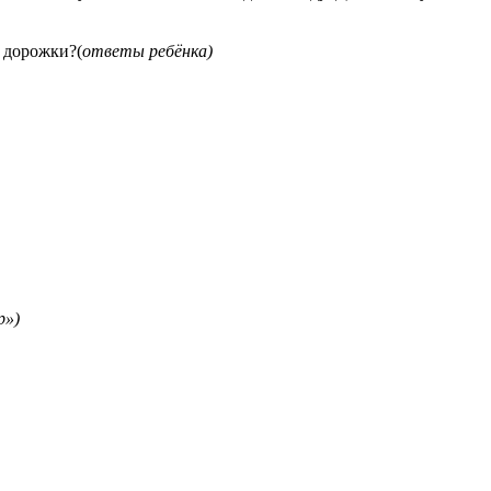
е дорожки?(
ответы ребёнка)
р»)