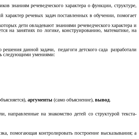
ков знаниям речеведческого характера о функции, структуре,
й характер речевых задач поставленных в обучении, помогает
которых дети овладевают знаниями речеведческого характера и
тся на занятиях по логике, конструированию, математике, на
ю решения данной задачи, педагоги детского сада разработали
еть следующими умениями:
объясняется),
аргументы
(само объяснение),
вывод
.
и, направленные на знакомство детей со структурой текста-
зка, помогающая контролировать построение высказывания; а