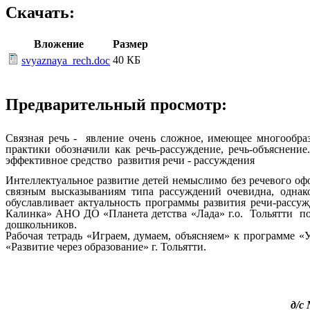
Скачать:
Вложение
Размер
40 КБ
svyaznaya_rech.doc
Предварительный просмотр:
Связная речь - явление очень сложное, имеющее многообра
практики обозначили как речь-рассуждение, речь-объяснени
эффективное средство развития речи - рассуждения
Интеллектуальное развитие детей немыслимо без речевого оф
связным высказываниям типа рассуждений очевидна, однако
обуславливает актуальность программы развития речи-рассу
Калинка» АНО ДО «Планета детства «Лада» г.о. Тольятти п
дошкольников.
Рабочая тетрадь «Играем, думаем, объясняем» к программе 
«Развитие через образование» г. Тольятти.
д/с