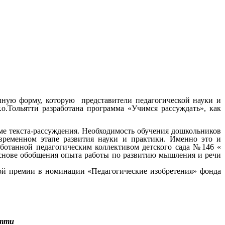
нную форму, которую представители педагогической науки и
о.Тольятти разработана программа «Учимся рассуждать», как
ме текста-рассуждения. Необходимость обучения дошкольников
овременном этапе развития науки и практики. Именно это и
аботанной педагогическим коллективом детского сада №146 «
снове обобщения опыта работы по развитию мышления и речи
ной премии в номинации «Педагогические изобретения» фонда
ятти