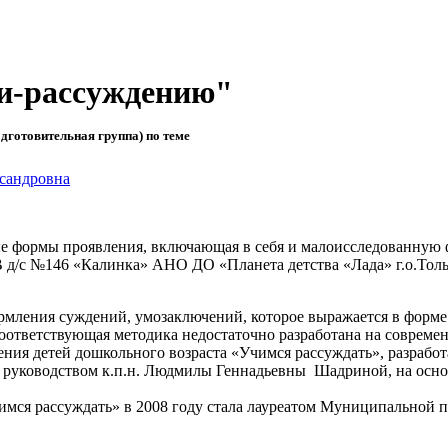
и-рассуждению"
дготовительная группа) по теме
сандровна
ые формы проявления, включающая в себя и малоисследованную 
В д/с №146 «Калинка» АНО ДО «Планета детства «Лада» г.о.Толь
рмления суждений, умозаключений, которое выражается в форме
оответствующая методика недостаточно разработана на современ
ения детей дошкольного возраста «Учимся рассуждать», разрабо
д руководством к.п.н. Людмилы Геннадьевны Шадриной, на осн
чимся рассуждать» в 2008 году стала лауреатом Муниципальной