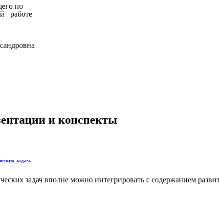
го по
аботе
ровна
езентации и конспекты
еских задач.
еских задач вполне можно интегрировать с содержанием развит