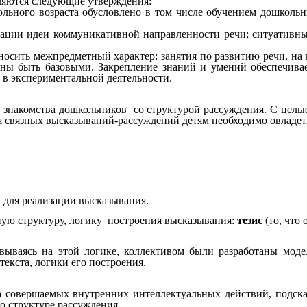
яются следующие утверждения:
льного возраста обусловлено в том числе обучением дошкольни
изации идеи коммуникативной направленности речи; ситуативны
осить межпредметный характер: занятия по развитию речи, на 
жны быть базовыми. Закрепление знаний и умений обеспечивае
 в экспериментальной деятельности.
а знакомства дошкольников со структурой рассуждения. С цель
ия связных высказываний-рассуждений детям необходимо овлад
 для реализации высказывания.
нную структуру, логику построения высказывания:
тезис
(то, что 
вываясь на этой логике, коллективом были разработаны модел
текста, логики его построения.
а совершаемых внутренних интеллектуальных действий, подска
о структуре рассуждения.