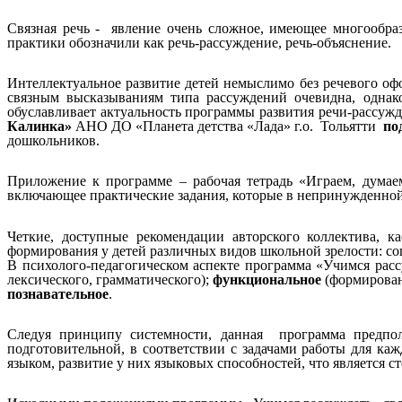
Связная речь - явление очень сложное, имеющее многообра
практики обозначили как речь-рассуждение, речь-объяснение.
Интеллектуальное развитие детей немыслимо без речевого оф
связным высказываниям типа рассуждений очевидна, однако
обуславливает актуальность программы развития речи-рассуж
Калинка»
АНО ДО «Планета детства «Лада» г.о. Тольятти
по
дошкольников.
Приложение к программе – рабочая тетрадь «Играем, думае
включающее практические задания, которые в непринужденной,
Четкие, доступные рекомендации авторского коллектива,
формирования у детей различных видов школьной зрелости: со
В психолого-педагогическом аспекте программа «Учимся рас
лексического, грамматического);
функциональное
(формирован
познавательное
.
Следуя принципу системности, данная программа предпол
подготовительной, в соответствии с задачами работы для к
языком, развитие у них языковых способностей, что является