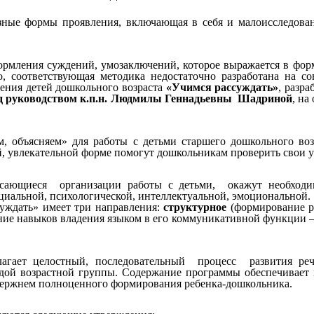
зные формы проявления, включающая в себя и малоисследова
ормления суждений, умозаключений, которое выражается в фор
, соответствующая методика недостаточно разработана на с
дения детей дошкольного возраста
«Учимся рассуждать»
, разр
д руководством к.п.н. Людмилы Геннадьевны Шадриной
, на
м, объясняем» для работы с детьми старшего дошкольного воз
 увлекательной форме помогут дошкольникам проверить свои ум
 касающиеся организации работы с детьми, окажут необх
циальной, психологической, интеллектуальной, эмоциональной.
суждать» имеет три направления:
структурное
(формирование р
ие навыков владения языком в его коммуникативной функции — 
агает целостный, последовательный процесс развития речи
аждой возрастной группы. Содержание программы обеспечивает
 стержнем полноценного формирования ребенка-дошкольника.