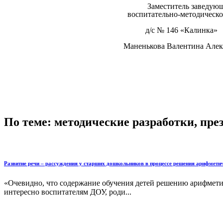
Заместитель заведующе
воспитательно-методической р
д/с № 146 «Калинка»
Маненькова Валентина Александ
По теме: методические разработки, пр
Развитие речи – рассуждения у старших дошкольников в процессе решения арифметич
«Очевидно, что содержание обучения детей решению арифметич
интересно воспитателям ДОУ, роди...