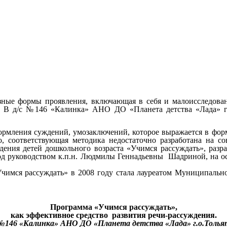
зные формы проявления, включающая в себя и малоисследова
е. В д/с №146 «Калинка» АНО ДО «Планета детства «Лада» г.
ормления суждений, умозаключений, которое выражается в фор
, соответствующая методика недостаточно разработана на с
ждения детей дошкольного возраста «Учимся рассуждать», разр
од руководством к.п.н. Людмилы Геннадьевны Шадриной, на о
«Учимся рассуждать» в 2008 году стала лауреатом Муниципаль
Программа «Учимся рассуждать»,
как эффективное средство развития речи-рассуждения.
 №146 «Калинка» АНО ДО «Планета детства «Лада» г.о.Толь