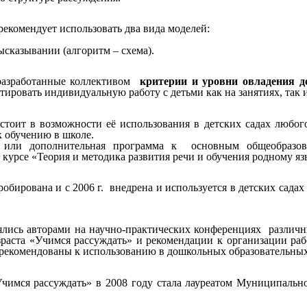
екомендует использовать два вида моделей:
ысказывании (алгоритм – схема).
 разработанные коллективом
критерии и уровни овладения д
тировать индивидуальную работу с детьми как на занятиях, так 
стоит в возможности её использования в детских садах любого
к обучению в школе.
я или дополнительная программа к основным общеобразов
 курсе «Теория и методика развития речи и обучения родному я
бирована и с 2006 г. внедрена и используется в детских сада
лись авторами на научно-практических конференциях различных
зраста «Учимся рассуждать» и рекомендации к организации ра
 рекомендованы к использованию в дошкольных образовательных
«Учимся рассуждать» в 2008 году стала лауреатом Муниципаль