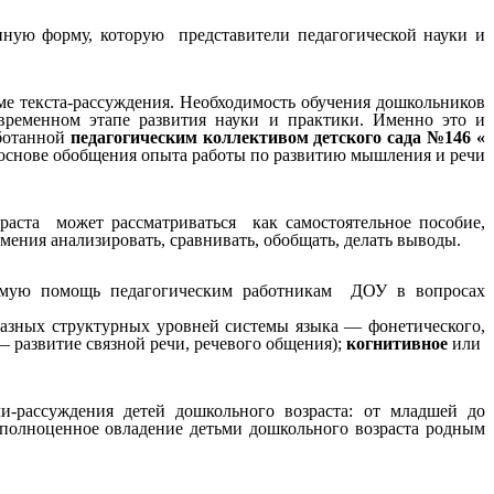
нную форму, которую представители педагогической науки и
ме текста-рассуждения. Необходимость обучения дошкольников
овременном этапе развития науки и практики. Именно это и
аботанной
педагогическим коллективом детского сада №146 «
 основе обобщения опыта работы по развитию мышления и речи
раста может рассматриваться как самостоятельное пособие,
ения анализировать, сравнивать, обобщать, делать выводы.
одимую помощь педагогическим работникам ДОУ в вопросах
азных структурных уровней системы языка — фонетического,
развитие связной речи, речевого общения);
когнитивное
или
-рассуждения детей дошкольного возраста: от младшей до
 полноценное овладение детьми дошкольного возраста родным