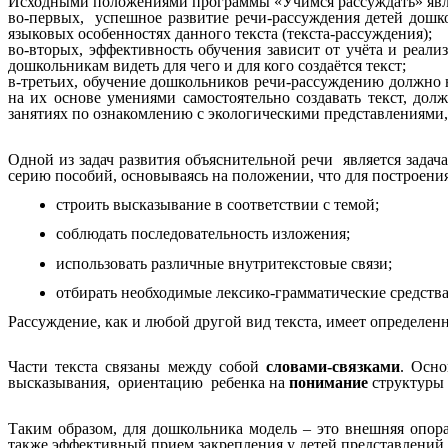
Исходными положениями программы «Учимся рассуждать» явл
во-первых, успешное развитие речи-рассуждения детей дошко
языковых особенностях данного текста (текста-рассуждения);
во-вторых, эффективность обучения зависит от учёта и реал
дошкольникам видеть для чего и для кого создаётся текст;
в-третьих, обучение дошкольников речи-рассуждению должно н
на их основе умениями самостоятельно создавать текст, дол
занятиях по ознакомлению с экологическими представлениями,
Одной из задач развития объяснительной речи является задач
серию пособий, основываясь на положении, что для построен
строить высказывание в соответствии с темой;
соблюдать последовательность изложения;
использовать различные внутритекстовые связи;
отбирать необходимые лексико-грамматические средства
Рассуждение, как и любой другой вид текста, имеет определе
Части текста связаны между собой
словами-связками
. Осно
высказывания, ориентацию ребенка на
понимание
структуры 
Таким образом, для дошкольника модель – это внешняя опор
также эффективный прием закрепления у детей представлений 