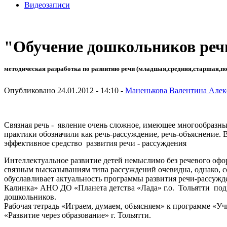
Видеозаписи
"Обучение дошкольников реч
методическая разработка по развитию речи (младшая,средняя,старшая,по
Опубликовано 24.01.2012 - 14:10 -
Маненькова Валентина Алек
Связная речь - явление очень сложное, имеющее многообразн
практики обозначили как речь-рассуждение, речь-объяснение. 
эффективное средство развития речи - рассуждения
Интеллектуальное развитие детей немыслимо без речевого офо
связным высказываниям типа рассуждений очевидна, однако, с
обуславливает актуальность программы развития речи-рассужд
Калинка» АНО ДО «Планета детства «Лада» г.о. Тольятти по
дошкольников.
Рабочая тетрадь «Играем, думаем, объясняем» к программе «У
«Развитие через образование» г. Тольятти.