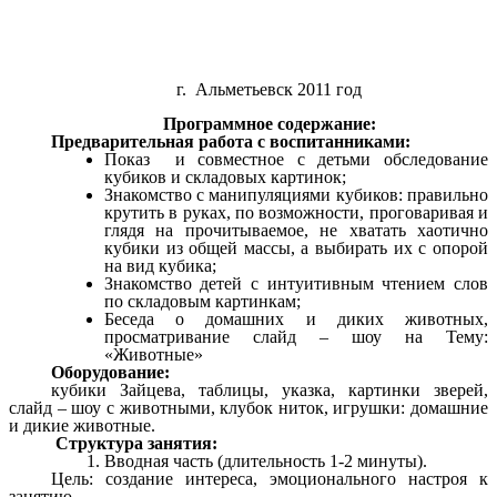
г. Альметьевск 2011 год
Программное содержание:
Предварительная работа с воспитанниками:
Показ и совместное с детьми обследование
кубиков и складовых картинок;
Знакомство с манипуляциями кубиков: правильно
крутить в руках, по возможности, проговаривая и
глядя на прочитываемое, не хватать хаотично
кубики из общей массы, а выбирать их с опорой
на вид кубика;
Знакомство детей с интуитивным чтением слов
по складовым картинкам;
Беседа о домашних и диких животных,
просматривание слайд – шоу на Тему:
«Животные»
Оборудование:
кубики Зайцева, таблицы, указка, картинки зверей,
слайд – шоу с животными, клубок ниток, игрушки: домашние
и дикие животные.
Структура занятия:
Вводная часть (длительность 1-2 минуты).
Цель: создание интереса, эмоционального настроя к
занятию.