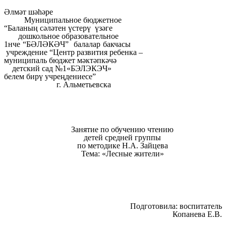
Әлмәт шәһәре
Муниципальное бюджетное
“Баланың сәләтен үстерү үзәге
дошкольное образовательное
1нче “БӘЛӘКӘЧ” балалар бакчасы
учреждение “Центр развития ребенка –
муниципаль бюджет мәктәпкәчә
детский сад №1«БЭЛЭКЭЧ»
белем бирү учреңдениесе”
г. Альметьевска
Занятие по обучению чтению
детей средней группы
по методике Н.А. Зайцева
Тема: «Лесные жители»
Подготовила: воспитатель
Копанева Е.В.