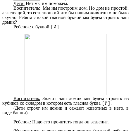
Дети:
Нет мы им поможем.
Воспитатель:
Мы им построим дом. Но дом не простой,
а звенящий, то есть звонкий что бы нашим животным не было
скучно. Ребята с какой гласной буквой мы будем строить наш
домик?
Ребенок:
с буквой
[И]
Воспитатель:
Значит наш домик мы будем строить из
кубиков со складом в котором есть гласная буква
[И].
(Дети строят им домик и сажают животных в него, в
виде башни)
Ребенок:
Надо его прочитать тогда он зазвенит.
(Воспитатель и дети «читают домик» (каждый ребенок