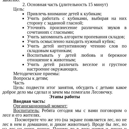
Основная часть (длительность 15 минут)
Цель:
Привлечь внимание детей к кубикам;
Учить работать с кубиками, выбирая на них
сторону с заданной гласной;
Уточнять произнесение различных звуков в
сочетаниях с гласными;
Учить запоминать алгоритм пропевания складов;
Учить осмысленно находить нужный кубик;
Учить детей интуитивному чтению слов по
складовым картинкам;
Воспитывать у детей любовь и бережное
отношение к животным;
Учить детей различать веселое и грустное
настроение окружающих.
Методические приемы:
Вопросы к детям;
Часть
Цель: подвести итог занятия, обсудить с детьми какое
доброе дело мы сделал и зачем мы помогали Лесовечку.
Этапы работы
Вводная часть:
Организационный момент:
Воспитатель:
Ребята сегодня мы с вами поговорим о
лесе и его жителях.
Посмотрите что же это (на экране появляется лес, но не
лес в нем и домашние, и дикие животные). Вроде бы лес, но
на лес не очень похож. Почему то в лесу живут и дикие и