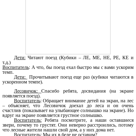
Дети:
Читают поезд (Кубики – ЛЕ, МЕ, НЕ, РЕ, КЕ и
т.д.)
Воспитатель
: А что, бы поезд ехал быстро мы с вами ускорим
темп.
Дети:
Прочитывают поезд еще раз (кубики читаются в
ускоренном темпе).
Лесовичок:
Спасибо ребята, досвидания (на экране
появляется поезд).
Воспитатель
: Обращает внимание детей на экран, на лес
– объясняет, что Лесовичок доехал до леса и он очень
счастлив (показывает на улыбающее солнышко на экране). Но
вдруг на экране появляется грустное солнышко.
Воспитатель:
Ребята посмотрите, а наши оставшиеся
звери, почему то грустят. Они неверно расстроились, потому
что лесные жители нашли свой дом, а у них дома нет.
Воспитатель:
Мы их в беде не оставим?