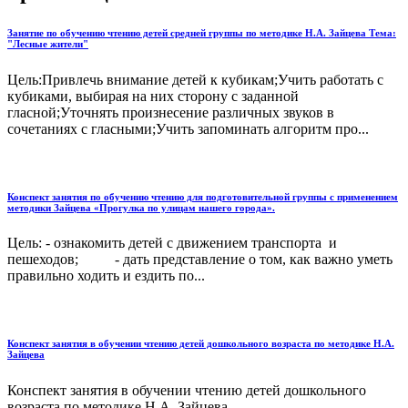
Занятие по обучению чтению детей средней группы по методике Н.А. Зайцева Тема:
"Лесные жители"
Цель:Привлечь внимание детей к кубикам;Учить работать с
кубиками, выбирая на них сторону с заданной
гласной;Уточнять произнесение различных звуков в
сочетаниях с гласными;Учить запоминать алгоритм про...
Конспект занятия по обучению чтению для подготовительной группы с применением
методики Зайцева «Прогулка по улицам нашего города».
Цель: - ознакомить детей с движением транспорта и
пешеходов; - дать представление о том, как важно уметь
правильно ходить и ездить по...
Конспект занятия в обучении чтению детей дошкольного возраста по методике Н.А.
Зайцева
Конспект занятия в обучении чтению детей дошкольного
возраста по методике Н.А. Зайцева...