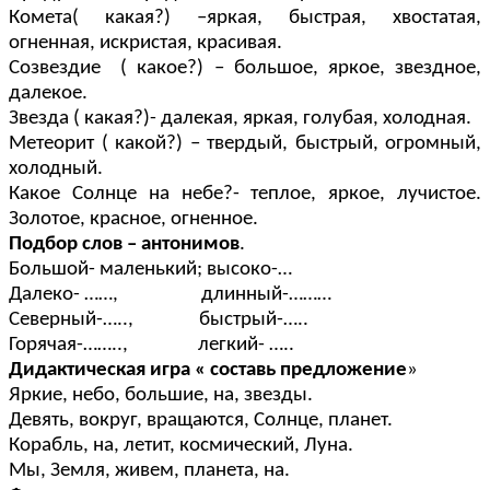
Комета( какая?) –яркая, быстрая, хвостатая,
огненная, искристая, красивая.
Созвездие ( какое?) – большое, яркое, звездное,
далекое.
Звезда ( какая?)- далекая, яркая, голубая, холодная.
Метеорит ( какой?) – твердый, быстрый, огромный,
холодный.
Какое Солнце на небе?- теплое, яркое, лучистое.
Золотое, красное, огненное.
Подбор слов – антонимов
.
Большой- маленький; высоко-…
Далеко- ……, длинный-………
Северный-….., быстрый-…..
Горячая-…….., легкий- …..
Дидактическая игра « составь предложение
»
Яркие, небо, большие, на, звезды.
Девять, вокруг, вращаются, Солнце, планет.
Корабль, на, летит, космический, Луна.
Мы, Земля, живем, планета, на.