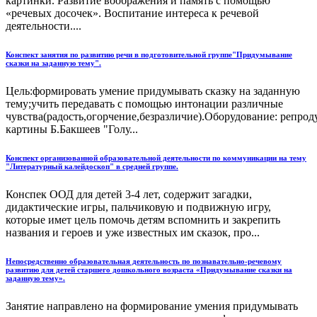
картинки. Развитие воображения и память с помощью
«речевых досочек». Воспитание интереса к речевой
деятельности....
Конспект занятия по развитию речи в подготовительной группе"Придумывание
сказки на заданную тему".
Цель:формировать умение придумывать сказку на заданную
тему;учить передавать с помощью интонации различные
чувства(радость,огорчение,безразличие).Оборудование: репрод
картины Б.Бакшеев "Голу...
Конспект организованной образовательной деятельности по коммуникации на тему
"Литературный калейдоскоп" в средней группе.
Конспек ООД для детей 3-4 лет, содержит загадки,
дидактические игры, пальчиковую и подвижную игру,
которые имет цель помочь детям вспомнить и закрепить
названия и героев и уже известных им сказок, про...
Непосредственно образовательная деятельность по познавательно-речевому
развитию для детей старшего дошкольного возраста «Придумывание сказки на
заданную тему».
Занятие направлено на формирование умения придумывать