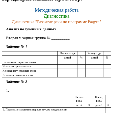
Методическая работа
Диагностика
Диагностика "Развитие речи по программе Радуга"
Анализ полученных данных
Вторая младшая группа № _________
Задание № 1
Начало года
Конец года
детей
%
детей
%
Не искажает простое слово
Искажает простое слово
Не искажает сложные слова
Искажает сложные слова
Задание № 2
1.
Начало
Конец
года
года
детей
%
детей
%
1. Правильно закончили первые четыре предложения