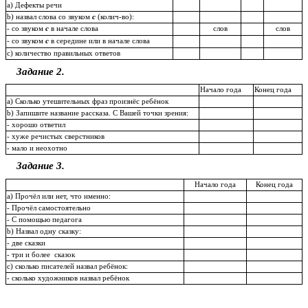
а) Дефекты речи
b) назвал слова со звуком
с
(колич-во):
- со звуком
с
в начале слова
слов
слов
- со звуком
с
в середине или в начале слова
с) количество правильных ответов
Задание 2.
Начало года
Конец года
а) Сколько утешительных фраз произнёс ребёнок
b) Запишите название рассказа. С Вашей точки зрения:
- хорошо ответил
- хуже речистых сверстников
- мало и неохотно
Задание 3.
Начало года
Конец года
а) Прочёл или нет, что именно:
- Прочёл самостоятельно
- С помощью педагога
b) Назвал одну сказку:
- две сказки
- три и более сказок
с) сколько писателей назвал ребёнок:
- сколько художников назвал ребёнок