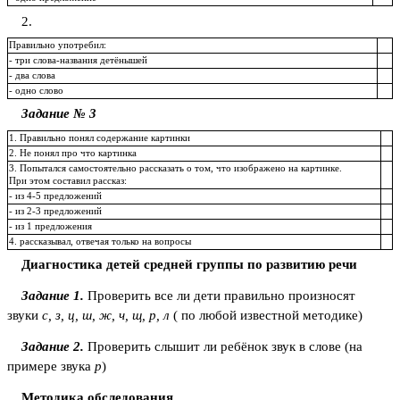
2.
Правильно употребил:
- три слова-названия детёнышей
- два слова
- одно слово
Задание № 3
1. Правильно понял содержание картинки
2. Не понял про что картинка
3. Попытался самостоятельно рассказать о том, что изображено на картинке.
При этом составил рассказ:
- из 4-5 предложений
- из 2-3 предложений
- из 1 предложения
4. рассказывал, отвечая только на вопросы
Диагностика детей средней группы по развитию речи
Задание 1.
Проверить все ли дети правильно произносят
звуки
с, з, ц, ш, ж, ч, щ, р, л
( по любой известной методике)
Задание 2.
Проверить слышит ли ребёнок звук в слове (на
примере звука
р
)
Методика обследования