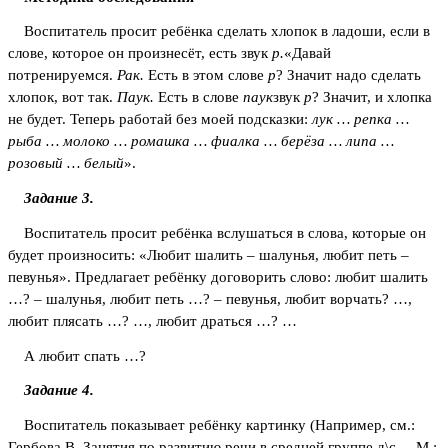
Воспитатель просит ребёнка сделать хлопок в ладоши, если в
слове, которое он произнесёт, есть звук
р.
«Давай
потренируемся.
Рак.
Есть в этом слове
р
? Значит надо сделать
хлопок, вот так.
Паук.
Есть в слове
паук
звук
р
? Значит, и хлопка
не будет. Теперь работай без моей подсказки:
лук … репка …
рыба … молоко … ромашка … фиалка … берёза … липа …
розовый … белый
».
Задание 3.
Воспитатель просит ребёнка вслушаться в слова, которые он
будет произносить: «Любит шалить – шалунья, любит петь –
певунья». Предлагает ребёнку договорить слово: любит шалить
…? – шалунья, любит петь …? – певунья, любит ворчать? …,
любит плясать …? …, любит драться …? …
А любит спать …?
Задание 4.
Воспитатель показывает ребёнку картинку (Например, см.:
Гербова В. Занятия по развитию речи в средней группе д\с. – М.: