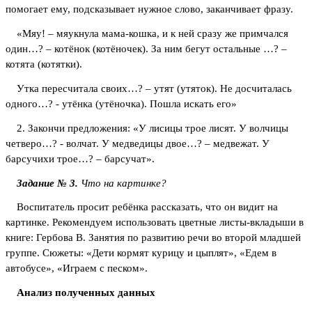
помогает ему, подсказывает нужное слово, заканчивает фразу.
«Мяу! – мяукнула мама-кошка, и к ней сразу же примчался
один…? – котёнок (котёночек). За ним бегут остальные …? –
котята (котятки).
Утка пересчитала своих…? – утят (утяток). Не досчиталась
одного…? - утёнка (утёночка). Пошла искать его»
2. Закончи предложения: «У лисицы трое лисят. У волчицы
четверо…? - волчат. У медведицы двое…? – медвежат. У
барсучихи трое…? – барсучат».
Задание № 3.
Что на картинке?
Воспитатель просит ребёнка рассказать, что он видит на
картинке. Рекомендуем использовать цветные листы-вкладыши в
книге: Гербова В. Занятия по развитию речи во второй младшей
группе. Сюжеты: «Дети кормят курицу и цыплят», «Едем в
автобусе», «Играем с песком».
Анализ полученных данных