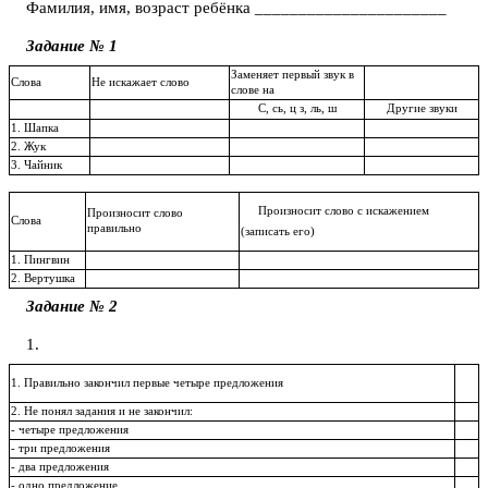
Фамилия, имя, возраст ребёнка ______________________
Задание № 1
Заменяет первый звук в
Слова
Не искажает слово
слове на
С, сь, ц з, ль, ш
Другие звуки
1. Шапка
2. Жук
3. Чайник
Произносит слово с искажением
Произносит слово
Слова
правильно
(записать его)
1. Пингвин
2. Вертушка
Задание № 2
1.
1. Правильно закончил первые четыре предложения
2. Не понял задания и не закончил:
- четыре предложения
- три предложения
- два предложения
- одно предложение