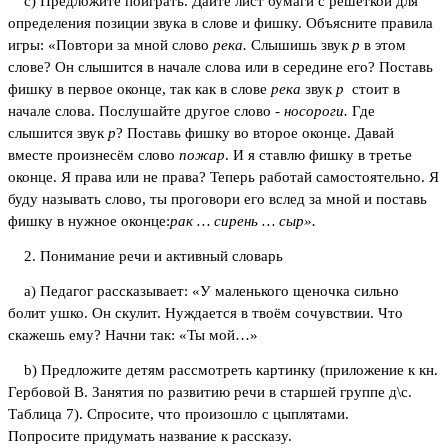
c) Предложите поиграть. Дайте лист бумаги с решёткой для
определения позиции звука в слове и фишку. Объясните правила
игры: «Повтори за мной слово
река.
Слышишь звук
р
в этом
слове? Он слышится в начале слова или в середине его? Поставь
фишку в первое оконце, так как в слове
река
звук
р
стоит в
начале слова. Послушайте другое слово -
носороги.
Где
слышится звук
р
? Поставь фишку во второе оконце. Давай
вместе произнесём слово
пожар
. И я ставлю фишку в третье
оконце. Я права или не права? Теперь работай самостоятельно. Я
буду называть слово, ты проговори его вслед за мной и поставь
фишку в нужное оконце:
рак … сирень … сыр».
2. Понимание речи и активный словарь
a) Педагог рассказывает: «У маленького щеночка сильно
болит ушко. Он скулит. Нуждается в твоём сочувствии. Что
скажешь ему? Начни так: «Ты мой…»
b) Предложите детям рассмотреть картинку (приложение к кн.
Гербовой В. Занятия по развитию речи в старшей группе д\с.
Таблица 7). Спросите, что произошло с цыплятами.
Попросите придумать название к рассказу.