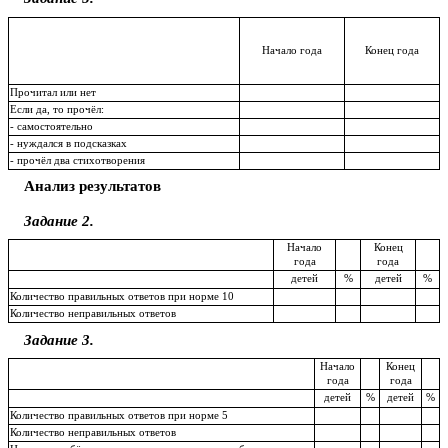
Начало года
Конец года
Прочитал или нет
Если да, то прочёл:
- самостоятельно
- нуждался в подсказках
- прочёл два стихотворения
Анализ результатов
Задание 2.
Начало
Конец
года
года
детей
%
детей
%
Количество правильных ответов при норме 10
Количество неправильных ответов
Задание 3.
Начало
Конец
года
года
детей
%
детей
%
Количество правильных ответов при норме 5
Количество неправильных ответов