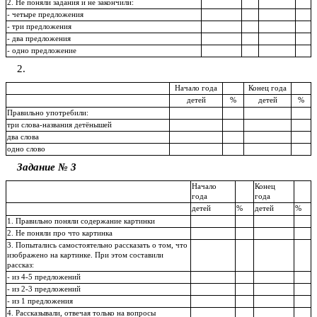
2. Не поняли задания и не закончили:
- четыре предложения
- три предложения
- два предложения
- одно предложение
2.
Начало года
Конец года
детей
%
детей
%
Правильно употребили:
три слова-названия детёнышей
два слова
одно слово
Задание № 3
Начало
Конец
года
года
детей
%
детей
%
1. Правильно поняли содержание картинки
2. Не поняли про что картинка
3. Попытались самостоятельно рассказать о том, что
изображено на картинке. При этом составили
рассказ:
- из 4-5 предложений
- из 2-3 предложений
- из 1 предложения
4. Рассказывали, отвечая только на вопросы