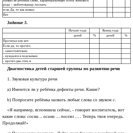
Назвал ли ребёнок слово, характеризующее особу женского
рода – любительницу поспать:
если Да, то как назвал
Нет
Задание 5.
Начало года
Конец года
детей
%
детей
%
Прочитал или нет
Если да, то прочёл:
- самостоятельно
- нуждался в подсказках
- прочёл два стих-я
Диагностика детей старшей группы по развитию речи
1. Звуковая культура речи
a) Имеются ли у ребёнка дефекты речи. Какие?
b) Попросите ребёнка назвать любые слова со звуком
с.
«Я например, вспомнила сейчас, - говорит воспитатель, вот
какие слова:
сосна… осина … посеял … .
Теперь твоя очередь.
Продолжай!»