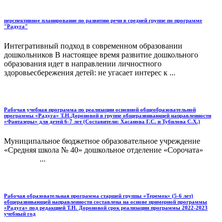
перспективное планирование по развитию речи в средней группе по программе
"Радуга"
Интегративный подход в современном образовании
дошкольников В настоящее время развитие дошкольного
образования идет в направлении личностного
здоровьесбережения детей: не угасает интерес к ...
Рабочая учебная программа по реализации основной общеобразовательной
программы «Радуга» Т.Н.Дороновой в группе общеразвивающей направленности
«Фантазеры» для детей 6-7 лет (Составители: Хасанова Г.С. и Тубилова С.Х.)
Муниципальное бюджетное образовательное учреждение
«Средняя школа № 40» дошкольное отделение «Сорочата»
...
Рабочая образовательная программа старшей группы «Теремок» (5-6 лет)
общеразвивающей направленности составлена на основе примерной программы
«Радуга» под редакцией Т.Н. Дороновой срок реализации программы 2022-2023
учебный год