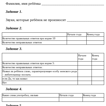
Фамилия, имя ребёнка _________________________________
Задание 1.
Звуки, которые ребёнок не произносит ___________________
Задание 2.
Начало года
Конец года
Количество правильных ответов при норме 10
Количество неправильных ответов
Задание 3.
Начало
Конец
года
года
Количество правильных ответов при норме 5:
Количество неправильных ответов :
Назвал ли ребёнок слово, характеризующее особу женского рода
– любительницу поспать:
если Да, то как назвал
Нет
Задание 4.
Какие слова употребил, сколько
Начало года
Конец года
Задание 5.