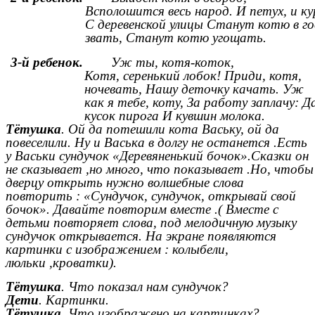
Всполошится весь народ. И петух, и к
С деревенской улицы Станут котю в г
звать, Станут котю угощать.
3-й ребенок.
Уж ты, котя-коток,
Котя, серенький лобок! Приди, котя,
ночевать, Нашу деточку качать. Уж
как я тебе, коту, За работу заплачу: Д
кусок пирога И кувшин молока.
Тётушка
. Ой да потешили кота Ваську, ой да
повеселили. Ну и Васька в долгу не останется .Есть
у Васьки сундучок «Деревяненький бочок».Сказки о
не сказывает ,но много, что показывает .Но, чтобы
дверцу открыть нужно волшебные слова
повторить : «Сундучок, сундучок, открывай свой
бочок». Давайте повторим вместе .( Вместе с
детьми повторяет слова, под мелодичную музыку
сундучок открывается. На экране появляются
картинки с изображением : колыбели,
люльки ,кроватки).
Тётушка
. Что показал нам сундучок?
Дети
. Картинки.
Тётушка
. Что изображено на картинках?