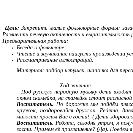
Цель:
Закрепить малые фольклорные формы: загад
Развивать речевую активность и выразительность р
Предварительная работа:
Беседа о фольклоре;
Чтение и заучивание наизусть произведений у
Рассматривание иллюстраций.
Материал: подбор игрушек, шапочка для персо
Ход занятия.
Под русскую народную музыку дети входят в 
окном скамейка, на скамейке стоит расписной 
Воспитатель.
По дорожке мы пойдём плясов
кружок, поздоровайся дружок. Ребята, дава
милости просим Вас в гости! ( Дети здороваю
Воспитатель.
Ребята, сегодня утром, я пол
гости. Примем её приглашение? (Да). Поедем в