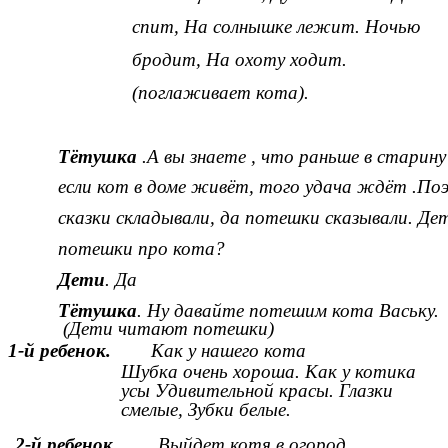
спит, На солнышке лежит. Ночью
бродит, На охоту ходит.
(поглаживает кота).
Тётушка
.А вы знаете , что раньше в старину
если кот в доме живёт, того удача ждёт .Поэ
сказки складывали, да потешки сказывали. Дет
потешки про кота?
Дети
. Да
Тётушка
. Ну давайте потешим кота Ваську.
(Дети читают потешки)
1-й ребенок.
Как у нашего кота
Шубка очень хороша. Как у котика
усы Удивительной красы. Глазки
смелые, Зубки белые.
2-й ребенок.
Выйдет котя в огород,