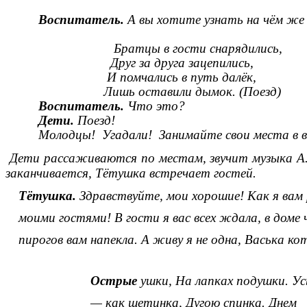
Воспитатель.
А вы хотите узнать на чём же 
Братцы в гости снарядились,
Друг за друга зацепились,
И помчались в путь далёк,
Лишь оставили дымок. (Поезд)
Воспитатель.
Что это?
Дети.
Поезд!
Молодцы! Угадали! Занимайте свои места в ва
Дети рассаживаются по местам, звучит музыка А. 
заканчивается, Тётушка встречает гостей.
Тётушка.
Здравствуйте, мои хорошие! Как я вам
моими гостями! В гости я вас всех ждала, в доме
пирогов вам напекла. А живу я не одна, Васька кот
Острые
ушки, На лапках подушки. У
— как щетинка, Дугою спинка. Днем