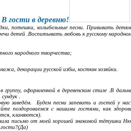
В гости в деревню!
ки, потешки, колыбельные песни. Прививать детям
ечи детей .Воспитывать любовь к русскому народном
стного народного творчества;
нажа, декорации русской избы, костюм хозяйки.
группу, оформленной в деревенском стиле .В дальне
сундук .
ую заведём. Будем песни запевать и гостей у нас
йте поздороваемся с нашими гостями, как здорова
тся, кланяются).
учила письмо от моей хорошей знакомой тётушки Нюр
 гости?(Да)