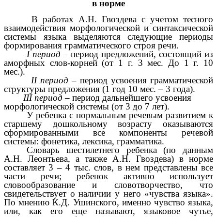
в норме
В работах А.Н. Гвоздева с учетом тесного
взаимодействия морфологической и синтаксической
системы языка выделяются следующие периоды
формирования грамматического строя речи.
I
период
– период предложений, состоящий из
аморфных слов-корней (от 1 г. 3 мес. До 1 г. 10
мес.).
II
период
– период усвоения грамматической
структуры предложения (1 год 10 мес. – 3 года).
III период
– период дальнейшего усвоения
морфологической системы (от 3 до 7 лет).
У ребенка с нормальным речевым развитием к
старшему дошкольному возрасту оказываются
сформированными все компоненты речевой
системы: фонетика, лексика, грамматика.
Словарь шестилетнего ребенка (по данным
А.Н. Леонтьева, а также А.Н. Гвоздева) в норме
составляет 3 – 4 тыс. слов, в нем представлены все
части речи; ребенок активно использует
словообразование и словотворчество, что
свидетельствует о наличии у него «чувства языка».
По мнению К.Д. Ушинского, именно чувство языка,
или, как его еще называют, языковое чутье,