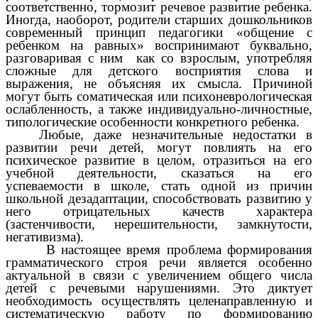
соответственно, тормозит речевое развитие ребенка.
Иногда, наоборот, родители старших дошкольников
современный принцип педагогики «общение с
ребенком на равных» воспринимают буквально,
разговаривая с ним как со взрослым, употребляя
сложные для детского восприятия слова и
выражения, не объясняя их смысла. Причиной
могут быть соматическая или психоневрологическая
ослабленность, а также индивидуально-личностные,
типологические особенности конкретного ребенка.
Любые, даже незначительные недостатки в
развитии речи детей, могут повлиять на его
психическое развитие в целом, отразиться на его
учебной деятельности, сказаться на его
успеваемости в школе, стать одной из причин
школьной дезадаптации, способствовать развитию у
него отрицательных качеств характера
(застенчивости, нерешительности, замкнутости,
негативизма).
В настоящее время проблема формирования
грамматического строя речи является особенно
актуальной в связи с увеличением общего числа
детей с речевыми нарушениями. Это диктует
необходимость осуществлять целенаправленную и
систематическую работу по формированию