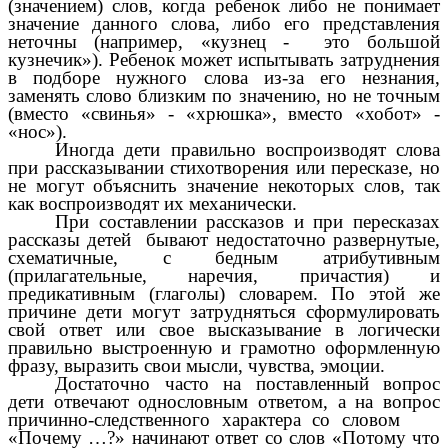
(значением) слов, когда ребенок либо не понимает
значение данного слова, либо его представления
неточны (например, «кузнец - это большой
кузнечик»). Ребенок может испытывать затруднения
в подборе нужного слова из-за его незнания,
заменять слово близким по значению, но не точным
(вместо «свинья» - «хрюшка», вместо «хобот» -
«нос»).
Иногда дети правильно воспроизводят слова
при рассказывании стихотворения или пересказе, но
не могут объяснить значение некоторых слов, так
как воспроизводят их механически.
При составлении рассказов и при пересказах
рассказы детей бывают недостаточно развернутые,
схематичные, с бедным атрибутивным
(прилагательные, наречия, причастия) и
предикативным (глаголы) словарем. По этой же
причине дети могут затрудняться сформулировать
свой ответ или свое высказывание в логически
правильно выстроенную и грамотно оформленную
фразу, выразить свои мысли, чувства, эмоции.
Достаточно часто на поставленный вопрос
дети отвечают однословным ответом, а на вопрос
причинно-следственного характера со словом
«Почему …?» начинают ответ со слов «Потому что