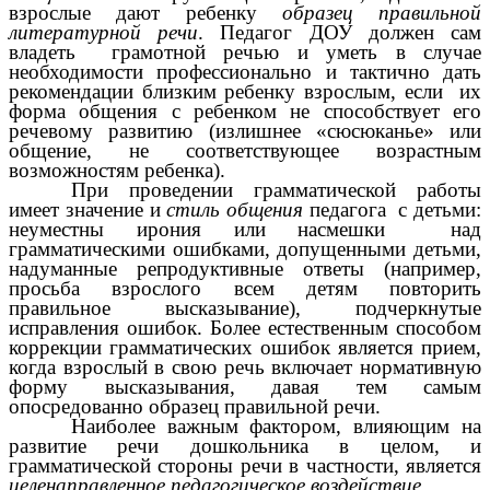
взрослые дают ребенку
образец правильной
литературной речи
. Педагог ДОУ должен сам
владеть грамотной речью и уметь в случае
необходимости профессионально и тактично дать
рекомендации близким ребенку взрослым, если их
форма общения с ребенком не способствует его
речевому развитию (излишнее «сюсюканье» или
общение, не соответствующее возрастным
возможностям ребенка).
При проведении грамматической работы
имеет значение и
стиль общения
педагога с детьми:
неуместны ирония или насмешки над
грамматическими ошибками, допущенными детьми,
надуманные репродуктивные ответы (например,
просьба взрослого всем детям повторить
правильное высказывание), подчеркнутые
исправления ошибок. Более естественным способом
коррекции грамматических ошибок является прием,
когда взрослый в свою речь включает нормативную
форму высказывания, давая тем самым
опосредованно образец правильной речи.
Наиболее важным фактором, влияющим на
развитие речи дошкольника в целом, и
грамматической стороны речи в частности, является
целенаправленное педагогическое воздействие
.