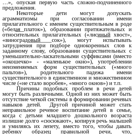
…», опуская первую часть сложно-подчиненного
предложения.
Некоторые дети могут допускать
аграмматизмы при согласовании имени
прилагательного с именем существительным в роде
(«бел
ая
платок»), образовании притяжательных и
относительных прилагательных («лис
иный
хвост»,
«виноград
овый
сок»), могут испытывать
затруднения при подборе однокоренных слов к
заданному слову, образовании существительных с
уменьшительно-ласкательными суффиксами (вместо
«окошечко» - «маленькое окно»), употреблении
неизменяемых форм существительных («много
пальтов»), родительного падежа имени
существительного в единственном и множественном
числе («не стало воробея», «много окнов») и т.п.
Причины подобных проблем в речи детей
могут быть различными. Одной из них может быть
отсутствие четкой системы в формировании речевых
навыков детей. Другой причиной может стать
неправильное речевое воспитание детей в семье,
когда с детьми младшего дошкольного возраста
излишне долго «сюсюкают», копируя речь малышей
и умиляясь их лепету, вместо того, чтобы давать
ребенку образец правильной речи, что,