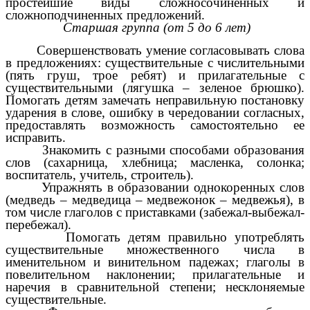
простейшие виды сложносочиненных и
сложноподчиненных предложений.
Старшая группа (от 5 до 6 лет)
Совершенствовать умение согласовывать слова
в предложениях: существительные с числительными
(пять груш, трое ребят) и прилагательные с
существительными (лягушка – зеленое брюшко).
Помогать детям замечать неправильную постановку
ударения в слове, ошибку в чередовании согласных,
предоставлять возможность самостоятельно ее
исправить.
Знакомить с разными способами образования
слов (сахарница, хлебница; масленка, солонка;
воспитатель, учитель, строитель).
Упражнять в образовании однокоренных слов
(медведь – медведица – медвежонок – медвежья), в
том числе глаголов с приставками (забежал-выбежал-
перебежал).
Помогать детям правильно употреблять
существительные множественного числа в
именительном и винительном падежах; глаголы в
повелительном наклонении; прилагательные и
наречия в сравнительной степени; несклоняемые
существительные.