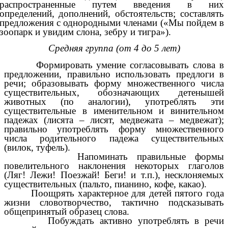
распространенные путем введения в них
определений, дополнений, обстоятельств; составлять
предложения с однородными членами («Мы пойдем в
зоопарк и увидим слона, зебру и тигра»).
Средняя группа (от 4 до 5 лет)
Формировать умение согласовывать слова в
предложении, правильно использовать предлоги в
речи; образовывать форму множественного числа
существительных, обозначающих детенышей
животных (по аналогии), употреблять эти
существительные в именительном и винительном
падежах (лисята – лисят, медвежата – медвежат);
правильно употреблять форму множественного
числа родительного падежа существительных
(вилок, туфель).
Напоминать правильные формы
повелительного наклонения некоторых глаголов
(Ляг! Лежи! Поезжай! Беги! и т.п.), несклоняемых
существительных (пальто, пианино, кофе, какао).
Поощрять характерное для детей пятого года
жизни словотворчество, тактично подсказывать
общепринятый образец слова.
Побуждать активно употреблять в речи