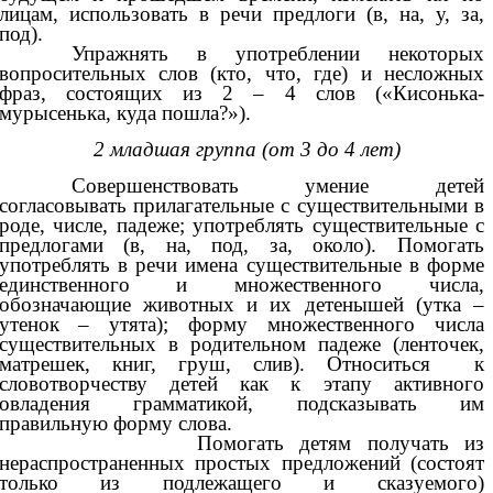
лицам, использовать в речи предлоги (в, на, у, за,
под).
Упражнять в употреблении некоторых
вопросительных слов (кто, что, где) и несложных
фраз, состоящих из 2 – 4 слов («Кисонька-
мурысенька, куда пошла?»).
2 младшая группа (от 3 до 4 лет)
Совершенствовать умение детей
согласовывать прилагательные с существительными в
роде, числе, падеже; употреблять существительные с
предлогами (в, на, под, за, около). Помогать
употреблять в речи имена существительные в форме
единственного и множественного числа,
обозначающие животных и их детенышей (утка –
утенок – утята); форму множественного числа
существительных в родительном падеже (ленточек,
матрешек, книг, груш, слив). Относиться к
словотворчеству детей как к этапу активного
овладения грамматикой, подсказывать им
правильную форму слова.
Помогать детям получать из
нераспространенных простых предложений (состоят
только из подлежащего и сказуемого)