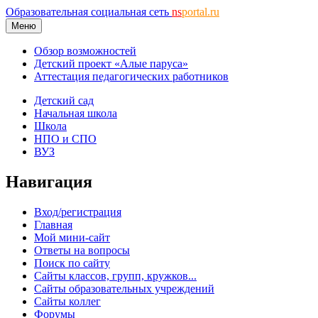
Образовательная социальная сеть
ns
portal.ru
Меню
Обзор возможностей
Детский проект «Алые паруса»
Аттестация педагогических работников
Детский сад
Начальная школа
Школа
НПО и СПО
ВУЗ
Навигация
Вход/регистрация
Главная
Мой мини-сайт
Ответы на вопросы
Поиск по сайту
Сайты классов, групп, кружков...
Сайты образовательных учреждений
Сайты коллег
Форумы