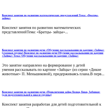
Конспект занятия по развитию математических представлений Тема: «Братцы-
зайцы»
Конспект занятия по развитию математических
представленийТема: «Братцы- зайцы»...
Конспект занятия по развитию речи «Обучение рассказыванию по картине «Зайцы»
(старшая группа) Конспект по развитию речи Обучение рассказыванию по картине
«Зайцы» Тема: Обучение рассказыванию по картине «Зайцы»
Это занятие направлено на формирование у детей
умения рассказывать по картине «Зайцы» (из серии «Дикие
животные» П. Меньшиковой), придерживаясь плана.В перв...
Конспект занятия по развитию речи «Приключения зайца Бояки, Бяки, Забияки»
(для подготовительной к школе группы)
Конспект занятия разработан для детей подготовительной к