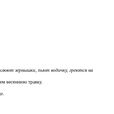
клюют зернышки, пьют водичку, греются на
ем весеннюю травку.
е.