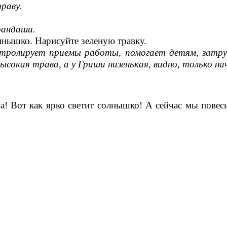
раву.
рандаши.
олнышко. Нарисуйте зеленую травку.
нтролирует приемы работы, помогает детям, затру
сокая трава, а у Гриши низенькая, видно, только на
ава! Вот как ярко светит солнышко! А сейчас мы пов