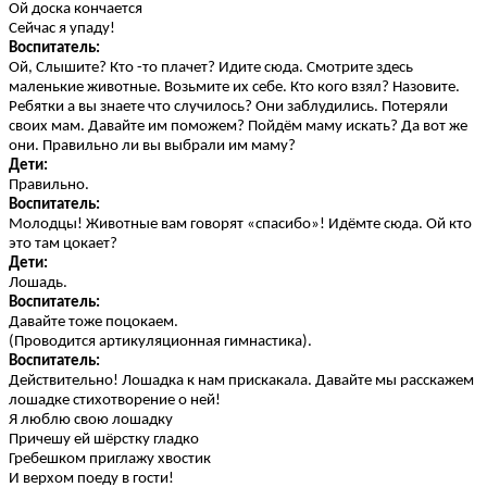
Ой доска кончается
Сейчас я упаду!
Воспитатель:
Ой, Слышите? Кто -то плачет? Идите сюда. Смотрите здесь
маленькие животные. Возьмите их себе. Кто кого взял? Назовите.
Ребятки а вы знаете что случилось? Они заблудились. Потеряли
своих мам. Давайте им поможем? Пойдём маму искать? Да вот же
они. Правильно ли вы выбрали им маму?
Дети:
Правильно.
Воспитатель:
Молодцы! Животные вам говорят «спасибо»! Идёмте сюда. Ой кто
это там цокает?
Дети:
Лошадь.
Воспитатель:
Давайте тоже поцокаем.
(Проводится артикуляционная гимнастика).
Воспитатель:
Действительно! Лошадка к нам прискакала. Давайте мы расскажем
лошадке стихотворение о ней!
Я люблю свою лошадку
Причешу ей шёрстку гладко
Гребешком приглажу хвостик
И верхом поеду в гости!