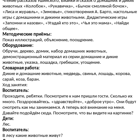
Чтение рассказов Ушинского, Бианки и сказок о домашних и диких
животных «Колобок», «Рукавичка», «Бычок-смоляной бочок»,
«Лиса и журавль», «Зимовье», стихотворения А. Барто, настольные
игры с домашними и дикими животными. Дидактические игры
«Запомни и назови», «Угадай кто это», «Чья это мама», «Найди
общее».
Методические приёмы:
Показ иллюстраций, объяснение, поощрение.
Оборудование:
Обручи, дерево, домик, набор домашних животных,
демонстрационный материал из серии домашние и дикие
животные, указка, лошадка, гребешок, угощение.
Словарная работа:
Дикие и домашние животные, медведь, свинья, лошадь, корова,
сарай, коза, баран.
Ход занятия:
Воспитатель:
Проходите, ребятки. Посмотрите к нам пришли гости. Сколько их
много. Поздоровайтесь. «здравствуйте», «доброе утро». Они будут
смотреть как мы занимаемся. А теперь всё внимание на меня.
Давайте подойдём сюда. Посмотрите, что вы видите на картинке?
Дети:
Лес.
Воспитатель:
В лесу какие животные живут?