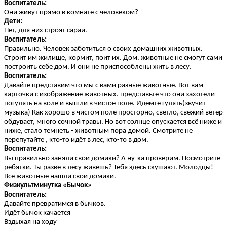
Воспитатель:
Они живут прямо в комнате с человеком?
Дети:
Нет, для них строят сараи.
Воспитатель:
Правильно. Человек заботиться о своих домашних животных.
Строит им жилище, кормит, поит их. Дом. животные не смогут сами
построить себе дом. И они не приспособлены жить в лесу.
Воспитатель:
Давайте представим что мы с вами разные животные. Вот вам
карточки с изображение животных. представьте что они захотели
погулять на воле и вышли в чистое поле. Идёмте гулять(звучит
музыка) Как хорошо в чистом поле просторно, светло, свежий ветер
обдувает, много сочной травы. Но вот солнце опускается всё ниже и
ниже, стало темнеть - животным пора домой. Смотрите не
перепутайте , кто-то идёт в лес, кто-то в дом.
Воспитатель:
Вы правильно заняли свои домики? А ну-ка проверим. Посмотрите
ребятки. Ты разве в лесу живёшь? Тебя здесь скушают. Молодцы!
Все животные нашли свои домики.
Физкультминутка «Бычок»
Воспитатель:
Давайте превратимся в бычков.
Идёт бычок качается
Вздыхая на ходу