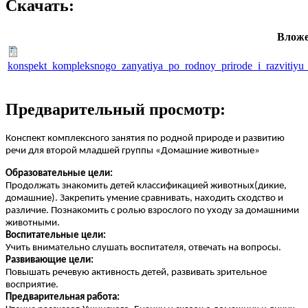
Скачать:
Вложе
konspekt_kompleksnogo_zanyatiya_po_rodnoy_prirode_i_razvitiyu
Предварительный просмотр:
Конспект комплексного занятия по родной природе и развитию
речи для второй младшей группы «Домашние животные»
Образовательные цели:
Продолжать знакомить детей классификацией животных(дикие,
домашние). Закрепить умение сравнивать, находить сходство и
различие. Познакомить с ролью взрослого по уходу за домашними
животными.
Воспитательные цели:
Учить внимательно слушать воспитателя, отвечать на вопросы.
Развивающие цели:
Повышать речевую активность детей, развивать зрительное
восприятие.
Предварительная работа: