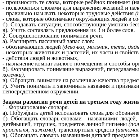
- произносить те слова, которые ребёнок понимает (на
- пользоваться словами для выражения желаний и 
- правильно называть некоторые трудовые действия
(
- слова, которые обозначают окружающих людей в со
б). Создавать ситуации, способствующие умению бесе
в). Учить составлять предложения из 3 и более слов.
2. Совершенствование понимания речи.
а). Расширять пассивный запас слов:
- обозначающих людей
(девочка, мальчик, тётя, дяд
- некоторых животных и растений, их части и свойств
- действия людей и животных,
- назначение комнат жилого помещения и способы ор
б). Формировать понимание выражений, передаваем
колечки),
в). Обращать внимание на различные качества предмет
г). Учить понимать и запоминать названия и признаки 
непосредственном окружении.
Задачи развития речи детей на третьем году жизн
1. Формирование словаря.
а). Побуждать детей использовать слова для обозначе
б). Обогащать словарь словами – названиями: людей
детёнышей, игрушек, предметов личной гигиены
(по
простыня, пижама),
транспортных средств
(автомаш
в). Обогащать словарь названиями деталей предмето