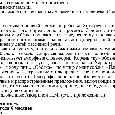
ам возможно не может произнести.
износит малыш.
висимости от возрастных характеристик человека. Ста
хватывает первый год жизни ребенка. Хотя речь начин
лосу одного, определённого взрослого. Задолго до тог
затем у ребёнка появляется гуление, лепет, чуть позж
разными интонациями – ко-ко, ав-ав). Довербальный э
нием у детей пассивной речи.
рактеризуется удивительно быстрыми темпами увеличени
 слов. Психолог Свирская выделяет несколько особенно
 использует аморфные слова-корни. Корень «ку» обозна
ть, а корень «па» - упал, папа, лопатка, палка. Харак
 я хочу пить. «Собака» - по улице бежит собака. «Пап
ожения. «Телеграфный» стиль предполагает в основном
ка спит, и пр.) «Телеграфная» речь способствует осво
полные и распространённые предложения, включающие 
входит множественное число, прошедшее и будущее вр
к средство общения.
редложенные Аксариной Н.М. (см. в приложении 1)
егориям.
года 6 месяцев:
ть: