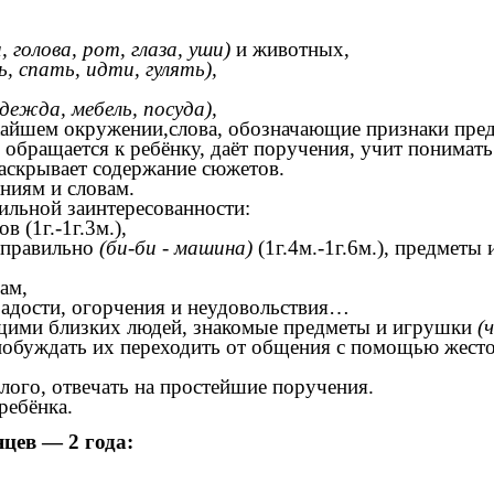
и, голова, рот, глаза, уши)
и животных,
, спать, идти, гулять),
одежда, мебель, посуда),
ижайшем окружении,слова, обозначающие признаки пре
 обращается к ребёнку, даёт поручения, учит понимать
аскрывает содержание сюжетов.
ниям и словам.
сильной заинтересованности:
 (1г.-1г.3м.),
 правильно
(би-би - машина)
(1г.4м.-1г.6м.), предметы 
ам,
радости, огорчения и неудовольствия…
ющими близких людей, знакомые предметы и игрушки
(
 побуждать их переходить от общения с помощью жесто
лого, отвечать на простейшие поручения.
ребёнка.
яцев — 2 года: