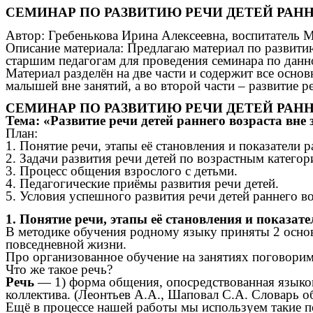
СЕМИНАР ПО РАЗВИТИЮ РЕЧИ ДЕТЕЙ РАНН
Автор: Гребенькова Ирина Алексеевна, воспитатель
Описание материала: Предлагаю материал по развитию 
старшим педагогам для проведения семинара по данно
Материал разделён на две части и содержит все основн
малышей вне занятий, а во второй части – развитие р
СЕМИНАР ПО РАЗВИТИЮ РЕЧИ ДЕТЕЙ РАННЕГ
Тема: «Развитие речи детей раннего возраста вне 
План:
1. Понятие речи, этапы её становления и показатели р
2. Задачи развития речи детей по возрастным категор
3. Процесс общения взрослого с детьми.
4. Педагогические приёмы развития речи детей.
5. Условия успешного развития речи детей раннего во
1. Понятие речи, этапы её становления и показате
В методике обучения родному языку приняты 2 основ
повседневной жизни.
Про организованное обучение на занятиях поговорим 
Что же такое речь?
Речь
— 1) форма общения, опосредствованная языком
коллектива. (Леонтьев А.А., Шаповал С.А. Словарь 
Ещё в процессе нашей работы мы используем такие по