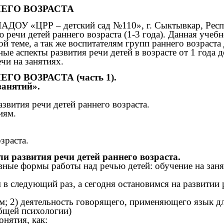
ЕГО ВОЗРАСТА
 МАДОУ «ЦРР – детский сад №110», г. Сыктывкар, Рес
речи детей раннего возраста (1-3 года). Данная учебн
й теме, а так же воспитателям групп раннего возраста
ые аспекты развития речи детей в возрасте от 1 года д
ечи на занятиях.
О ВОЗРАСТА (часть 1).
занятий».
азвития речи детей раннего возраста.
иям.
зраста.
ли развития речи детей раннего возраста.
ные формы работы над речью детей: обучение на занят
в следующий раз, а сегодня остановимся на развитии 
; 2) деятельность говорящего, применяющего язык дл
общей психологии)
нятия, как: