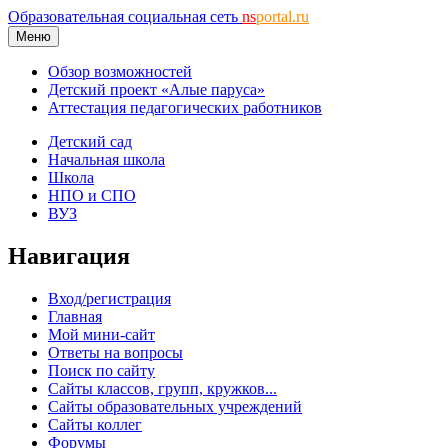
Образовательная социальная сеть
ns
portal.ru
Меню
Обзор возможностей
Детский проект «Алые паруса»
Аттестация педагогических работников
Детский сад
Начальная школа
Школа
НПО и СПО
ВУЗ
Навигация
Вход/регистрация
Главная
Мой мини-сайт
Ответы на вопросы
Поиск по сайту
Сайты классов, групп, кружков...
Сайты образовательных учреждений
Сайты коллег
Форумы