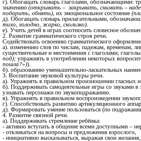
г). Обогащать словарь глаголами, обозначающими: т
значению
(открывать – закрывать, снимать – наде
подарить, обнять),
их эмоциональное состояние
(пл
д). Обогащать словарь прилагательными, обозначающ
тихо, холодно, жарко, скользко).
е). Учить детей в играх соотносить словесное обоз
2. Развитие грамматического строя речи.
Содействовать освоению грамматического оформлени
а). изменению слов по числам, падежам, временам, л
существительные и местоимения с глаголами; глагол
под);
упражнять в употреблении некоторых вопроси
пошла?»)
).
б). образованию уменьшительно-ласкательных наиме
3. Воспитание звуковой культуры речи.
а). Упражнять в правильном произношении гласных и
б). Поддерживать самодеятельные игры со звуками в
узнавать персонажи по звукоподражанию.
в). Упражнять в правильном воспроизведении звукопо
г). Способствовать развитию артикуляционного аппар
д). Формировать умение пользоваться (по подражани
4. Развитие связной речи.
а). Поддерживать стремление ребёнка:
- активно вступать в общение всеми доступными – н
- откликаться на вопросы и предложения взрослого,
- инициативно высказываться, выражая свои желания,