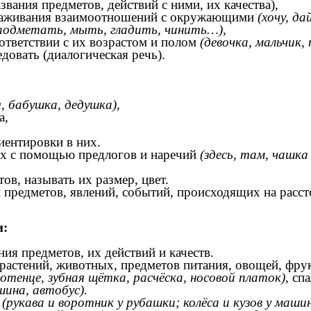
звания предметов, действий с ними, их качества),
налаживания взаимоотношений с окружающими
(хочу, д
подметать, мыть, гладить, чинить…),
ответствии с их возрастом и полом
(девочка, мальчик
довать (диалогическая речь).
я, бабушка, дедушка)
,
а,
иентировки в них.
ых с помощью предлогов и наречий
(здесь, там, чашка
ов, называть их размер, цвет.
предметов, явлений, событий, происходящих на расстоян
и:
ния предметов, их действий и качеств.
, растений, животных, предметов питания, овощей, фр
лотенце, зубная щётка, расчёска, носовой платок)
, сп
ина, автобус).
в
(рукава и воротник у рубашки; колёса и кузов у машин