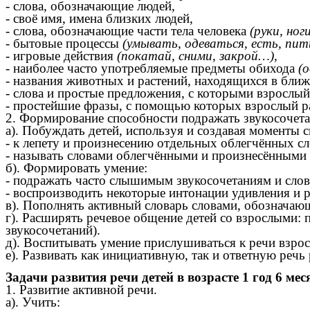
- слова, обозначающие людей,
- своё имя, имена близких людей,
- слова, обозначающие части тела человека
(руки, ног
- бытовые процессы
(умывать, одеваться, есть, пить
- игровые действия
(покатай, сними, закрой…),
- наиболее часто употребляемые предметы обихода
(
- названия животных и растений, находящихся в бл
- слова и простые предложения, с которыми взрослый
- простейшие фразы, с помощью которых взрослый р
2. Формирование способности подражать звукосочета
а). Побуждать детей, используя и создавая моменты 
- к лепету и произнесению отдельных облегчённых слов
- называть словами облегчёнными и произнесёнными
б). Формировать умение:
- подражать часто слышимым звукосочетаниям и слов
- воспроизводить некоторые интонации удивления и 
в). Пополнять активный словарь словами, обознача
г). Расширять речевое общение детей со взрослыми:
звукосочетаний).
д). Воспитывать умение прислушиваться к речи взрос
е). Развивать как инициативную, так и ответную речь 
Задачи развития речи детей в возрасте 1 год 6 мес
1. Развитие активной речи.
а). Учить: