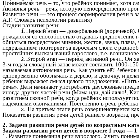
Понимаемая речь – то, что ребёнок понимает, хотя с
Активная речь – речь, которую непосредственно про
Развитие речи — это процесс формирования речи в за
А.Г. Словарь психологии развития)
Стадии развития речи:
Первый этап — довербальный (доречевой). О
рождаются со способностью отдавать предпочтение го
общаться посредством мимики, жестов, звука, плача, 
подражанием: повторяет за взрослым слоги с разнооб
простейших высказываний взрослого, т.е. возникнове
Второй этап — период активной речи. Он ха
3-м годам словарный запас может составить 1000-1500
называемая автономная речь. Как узнать её? Ребёнок
одновременно обозначать и дерево, и девочку, и дела
ребёнок выражает смысл целого предложения. «Пить» -
речь». Дети начинают употреблять двусловные предл
иногда других частей речи (Мама иди, дай лялю!, Кис
развитием связной речи, когда ребёнок использует 
падежными окончаниями. Постепенно в речь ребёнка 
На третьем этапе речь совершенствуется ка
Показатели развития речи детей раннего возраста, п
2. Задачи развития речи детей по возрастным кат
Задачи развития речи детей в возрасте 1 года — 1 
1. Развитие понимания речи взрослого. Учить понима