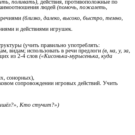
ить, поливать),
действия, противоположные по
взаимоотношения людей
(помочь, пожалеть,
наречиями
(близко, далеко, высоко, быстро, темно,
ениями и действиями игрушек.
структуры (учить правильно употреблять:
ам, видам; использовать в речи предлоги
(в, на, у, за,
щих из 2-4 слов
(«Кисонька-мурысенька, куда
х, сонорных),
уковом сопровождении игровых действий. Учить
ришёл?», Кто стучит?»)