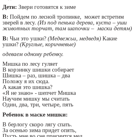
Дети:
Звери готовятся к зиме
В:
Пойдем по лесной тропинке, может встретим
зверей в лесу.
(Из под пенька дерева, куста – уши
животных торчат, там шапочки – маски детям)
В:
Чьи это ушки?
(Медвежьи, медведя)
Какие
ушки?
(Круглые, коричневые)
одеваем одному ребенку.
Мишка по лесу гуляет
В корзинку шишки собирает
Шишка – раз, шишка – два
Положу я их сюда.
А какая это шишка?
«Я не знаю» - шепчет Мишка
Научим мишку мы считать
Один, два, три, четыре, пять
Ребенок в маске мишки:
В берлогу скоро лягу спать.
За осенью зима придет опять,
Пусть мне во сне приснится мед,