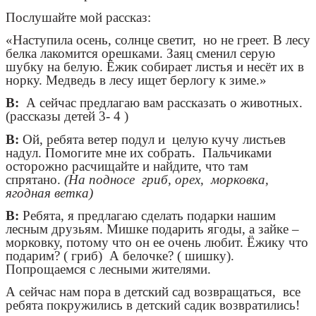
Послушайте мой рассказ:
«Наступила осень, солнце светит, но не греет. В лесу
белка лакомится орешками. Заяц сменил серую
шубку на белую. Ёжик собирает листья и несёт их в
норку. Медведь в лесу ищет берлогу к зиме.»
В:
А сейчас предлагаю вам рассказать о животных.
(рассказы детей 3- 4 )
В:
Ой, ребята ветер подул и целую кучу листьев
надул. Помогите мне их собрать. Пальчиками
осторожно расчищайте и найдите, что там
спрятано.
(На подносе гриб, орех, морковка,
ягодная ветка)
В:
Ребята, я предлагаю сделать подарки нашим
лесным друзьям. Мишке подарить ягоды, а зайке –
морковку, потому что он ее очень любит. Ёжику что
подарим? ( гриб) А белочке? ( шишку).
Попрощаемся с лесными жителями.
А сейчас нам пора в детский сад возвращаться, все
ребята покружились в детский садик возвратились!