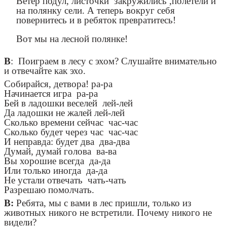
Ветер подул, листочки закружились ,полетели и
на полянку сели. А теперь вокруг себя
повернитесь и в ребяток превратитесь!
Вот мы на лесной полянке!
В
: Поиграем в лесу с эхом? Слушайте внимательно
и отвечайте как эхо.
Собирайся, детвора! ра-ра
Начинается игра ра-ра
Бей в ладошки веселей лей-лей
Да ладошки не жалей лей-лей
Сколько времени сейчас час-час
Сколько будет через час час-час
И неправда: будет два два-два
Думай, думай голова ва-ва
Вы хорошие всегда да-да
Или только иногда да-да
Не устали отвечать чать-чать
Разрешаю помолчать.
В:
Ребята, мы с вами в лес пришли, только из
животных никого не встретили. Почему никого не
видели?