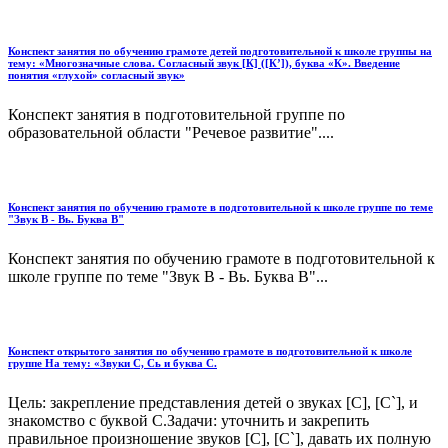
Конспект занятия по обучению грамоте детей подготовительной к школе группы на
тему: «Многозначные слова. Согласный звук [К] ([К’]), буква «К». Введение
понятия «глухой» согласный звук»
Конспект занятия в подготовительной группе по
образовательной области "Речевое развитие"....
Конспект занятия по обучению грамоте в подготовительной к школе группе по теме
"Звук В - Вь. Буква В"
Конспект занятия по обучению грамоте в подготовительной к
школе группе по теме "Звук В - Вь. Буква В"...
Конспект открытого занятия по обучению грамоте в подготовительной к школе
группе На тему: «Звуки С, Сь и буква С.
Цель: закрепление представления детей о звуках [С], [С`], и
знакомство с буквой С.Задачи: уточнить и закрепить
правильное произношение звуков [С], [С`], давать их полную