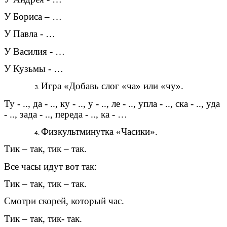
У Бориса – …
У Павла - …
У Василия - …
У Кузьмы - …
Игра «Добавь слог «ча» или «чу».
Ту - .., да - .., ку - .., у - .., ле - .., упла - .., ска - .., уда
- .., зада - .., переда - .., ка - …
Физкультминутка «Часики».
Тик – так, тик – так.
Все часы идут вот так:
Тик – так, тик – так.
Смотри скорей, который час.
Тик – так, тик- так.