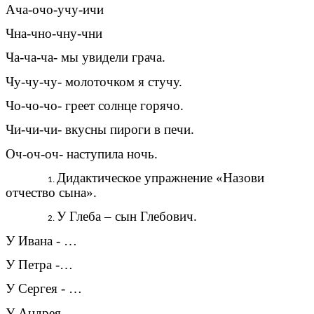
Ача-очо-учу-ичи
Чна-чно-чну-чни
Ча-ча-ча- мы увидели грача.
Чу-чу-чу- молоточком я стучу.
Чо-чо-чо- греет солнце горячо.
Чи-чи-чи- вкусны пироги в печи.
Оч-оч-оч- наступила ночь.
Дидактическое упражнение «Назови
отчество сына».
У Глеба – сын Глебович.
У Ивана - …
У Петра -…
У Сергея - …
У Андрея - …