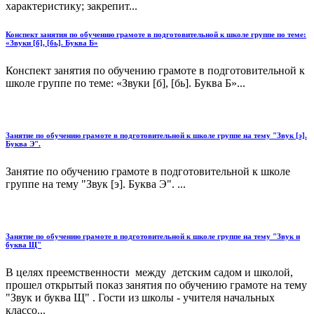
характеристику; закрепит...
Конспект занятия по обучению грамоте в подготовительной к школе группе по теме:
«Звуки [б], [бь]. Буква Б»
Конспект занятия по обучению грамоте в подготовительной к
школе группе по теме: «Звуки [б], [бь]. Буква Б»...
Занятие по обучению грамоте в подготовительной к школе группе на тему "Звук [э].
Буква Э".
Занятие по обучению грамоте в подготовительной к школе
группе на тему "Звук [э]. Буква Э". ...
Занятие по обучению грамоте в подготовительной к школе группе на тему "Звук и
буква Щ"
В целях преемственности между детским садом и школой,
прошел открытый показ занятия по обучению грамоте на тему
"Звук и буква Щ" . Гости из школы - учителя начальных
классо...