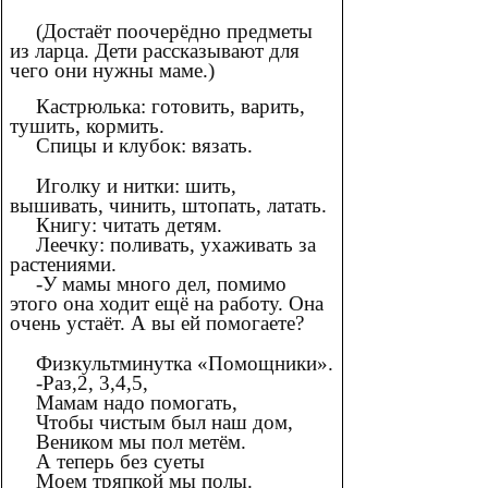
(Достаёт поочерёдно предметы
из ларца. Дети рассказывают для
чего они нужны маме.)
Кастрюлька: готовить, варить,
тушить, кормить.
Спицы и клубок: вязать.
Иголку и нитки: шить,
вышивать, чинить, штопать, латать.
Книгу: читать детям.
Леечку: поливать, ухаживать за
растениями.
-У мамы много дел, помимо
этого она ходит ещё на работу. Она
очень устаёт. А вы ей помогаете?
Физкультминутка «Помощники».
-Раз,2, 3,4,5,
Мамам надо помогать,
Чтобы чистым был наш дом,
Веником мы пол метём.
А теперь без суеты
Моем тряпкой мы полы.