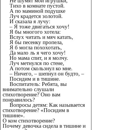
Не шумят мои игрушки,
Тихо в комнате пустой.
А по маминой подушке
Луч крадется золотой.
И сказала я лучу:
– Я тоже двигаться хочу!
Я бы многого хотела:
Вслух читать и мяч катать,
Я бы песенку пропела,
Я б могла похохотать,
Да мало ль я чего хочу!
Но мама спит, и я молчу.
Луч метнулся по стене,
А потом скользнул ко мне.
– Ничего, – шепнул он будто, –
Посидим и в тишине.
Воспитатель: Ребята, вы
внимательно слушали
стихотворение? Оно вам
понравилось?
Вопросы детям: Как называется
стихотворение? «Посидим в
тишине».
О ком стихотворение?
Почему девочка сидела в тишине и