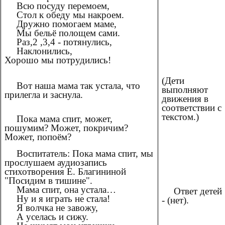
Всю посуду перемоем,
Стол к обеду мы накроем.
Дружно помогаем маме,
Мы бельё полощем сами.
Раз,2 ,3,4 - потянулись,
Наклонились,
Хорошо мы потрудились!
(Дети
Вот наша мама так устала, что
выполняют
прилегла и заснула.
движения в
соответствии с
текстом.)
Пока мама спит, может,
пошумим? Может, покричим?
Может, попоём?
Воспитатель: Пока мама спит, мы
прослушаем аудиозапись
стихотворения Е. Благининой
"Посидим в тишине".
Мама спит, она устала…
Ответ детей
Ну и я играть не стала!
- (нет).
Я волчка не завожу,
А уселась и сижу.