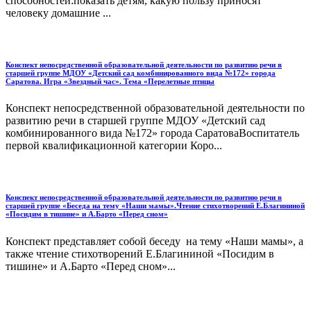
способностей:показать детям, какую пользу приносят
человеку домашние ...
Конспект непосредственной образовательной деятельности по развитию речи в
старшей группе МДОУ «Детский сад комбинированного вида №172» города
Саратова. Игра «Звездный час». Тема «Перелетные птицы
Конспект непосредственной образовательной деятельности по
развитию речи в старшей группе МДОУ «Детский сад
комбинированного вида №172» города СаратоваВоспитатель
первой квалификационной категории Коро...
Конспект непосредственной образовательной деятельности по развитию речи в
старшей группе «Беседа на тему «Наши мамы».Чтение стихотворений Е.Благининой
«Посидим в тишине» и А.Барто «Перед сном»
Конспект представляет собой беседу на тему «Наши мамы», а
также чтение стихотворений Е.Благининой «Посидим в
тишине» и А.Барто «Перед сном»...