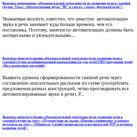
Конспект непрерывно- образовательной деятельности по развитию речи в старшей
группе. Тема: «Автоматизация звука "Ш" в слогах, словах, фразовой речи"»
Уважаемые коллеги, известно, что зачастую автоматизация
звука в речи занимает куда больше времени, чем его
постановка. Поэтому, занятия по автоматизации должны быть
интересными и увлекательными....
Конспект непосредственно образовательной деятельности по развитию речи в
старшей группе комбинированной направленности для детей ОВЗ (нарушение речи)
«Бал комнатных растений»
Выявить уровень сформированности связной речи через
составление описательных рассказов по схеме (употреблять
предложения разных конструкций, четко проговаривать все
автоматизированные звуки в речи). Р...
Конспект непосредственно-образовательной деятельности по развитию речи в
старшей группе на тему: «Путешествие по сказке «Цветик-семицветик» в рамках
педсовета на тему: «Общность усилий специалистов и воспитателей ДОУ в речевом
развитии детей".