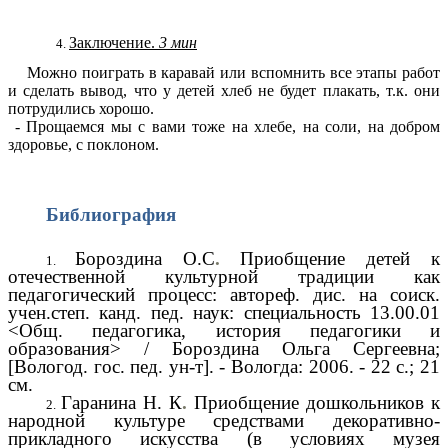
Заключение.
3 мин
Можно поиграть в каравай или вспомнить все этапы работ
и сделать вывод, что у детей хлеб не будет плакать, т.к. они
потрудились хорошо.
- Прощаемся мы с вами тоже на хлебе, на соли, на добром
здоровье, с поклоном.
Библиография
Бороздина О.С
.
Приобщение детей к
отечественной культурной традиции как
педагогический процесс: автореф. дис. на соиск.
учен.степ. канд. пед. наук: специальность 13.00.01
<Общ. педагогика, история педагогики и
образования> / Бороздина Ольга Сергеевна;
[Вологод. гос. пед. ун-т]. - Вологда: 2006. - 22 с.; 21
см.
Гаранина Н. К
.
Приобщение дошкольников к
народной культуре средствами декоративно-
прикладного искусства (в условиях музея