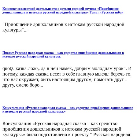
Конспект совместной деятельности с детьми средней группы «Приобщение
дошкольников к истокам русской народной культуры» Тема: «Русская изба»
"Приобщение дошкольников к истокам русской народной
культуры"...
Проект Русская народная сказка – как средство приобщения дошкольников к
истокам русской народной культуры.
quot;Сказка-ложь, да в ней намек, добрым молодцам урок". И
потому, каждая сказка несет в себе главную мысль: беречь то,
что нас окружает, быть настоящим другом, помогать друг -
другу, смело боро...
Консультация «Русская народная сказка – как средство приобщения дошкольников
к истокам русской народной культуры.»
Консультация «Русская народная сказка – как средство
приобщения дошкольников к истокам русской народной
культуры.» была подготовлена к проекту " Русская народная