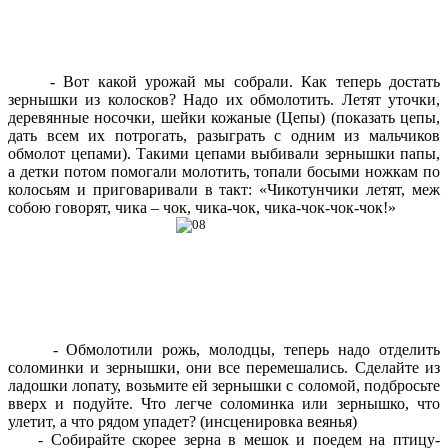
- Вот какой урожай мы собрали. Как теперь достать
зернышки из колосков? Надо их обмолотить. Летят уточки,
деревянные носочки, шейки кожаные (Цепы) (показать цепы,
дать всем их потрогать, разыграть с одним из мальчиков
обмолот цепами). Такими цепами выбивали зернышки папы,
а детки потом помогали молотить, топали босыми ножкам по
колосьям и приговаривали в такт: «Чикотунчики летят, меж
собою говорят, чика – чок, чика-чок, чика-чок-чок-чок!»
- Обмолотили рожь, молодцы, теперь надо отделить
соломинки и зернышки, они все перемешались. Сделайте из
ладошки лопату, возьмите ей зернышки с соломой, подбросьте
вверх и подуйте. Что легче соломинка или зернышко, что
улетит, а что рядом упадет? (инсценировка веянья)
- Собирайте скорее зерна в мешок и поедем на птицу-