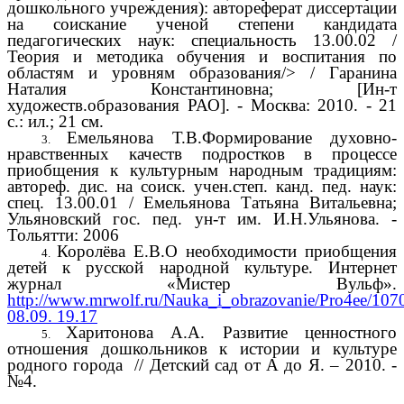
дошкольного учреждения): автореферат диссертации
на соискание ученой степени кандидата
педагогических наук: специальность 13.00.02 /
Теория и методика обучения и воспитания по
областям и уровням образования/> / Гаранина
Наталия Константиновна; [Ин-т
художеств.образования РАО]. - Москва: 2010. - 21
с.: ил.; 21 см.
Емельянова Т.В.Формирование духовно-
нравственных качеств подростков в процессе
приобщения к культурным народным традициям:
автореф. дис. на соиск. учен.степ. канд. пед. наук:
спец. 13.00.01 / Емельянова Татьяна Витальевна;
Ульяновский гос. пед. ун-т им. И.Н.Ульянова. -
Тольятти: 2006
Королёва Е.В.О необходимости приобщения
детей к русской народной культуре. Интернет
журнал «Мистер Вульф».
http://www.mrwolf.ru/Nauka_i_obrazovanie/Pro4ee/107
08.09. 19.17
Харитонова А.А. Развитие ценностного
отношения дошкольников к истории и культуре
родного города // Детский сад от А до Я. – 2010. -
№4.