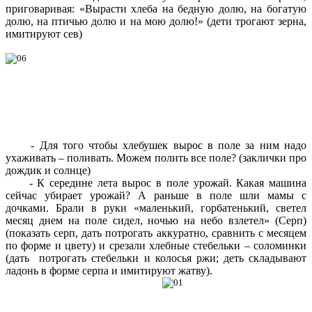
приговаривая: «Вырасти хлеба на бедную долю, на богатую
долю, на птичью долю и на мою долю!» (дети трогают зерна,
имитируют сев)
- Для того чтобы хлебушек вырос в поле за ним надо
ухаживать – поливать. Можем полить все поле? (заклички про
дождик и солнце)
- К середине лета вырос в поле урожай. Какая машина
сейчас убирает урожай? А раньше в поле шли мамы с
дочками. Брали в руки «маленький, горбатенький, светел
месяц днем на поле сидел, ночью на небо взлетел» (Серп)
(показать серп, дать потрогать аккуратно, сравнить с месяцем
по форме и цвету) и срезали хлебные стебельки – соломинки
(дать потрогать стебельки и колосья ржи; деть складывают
ладонь в форме серпа и имитируют жатву).