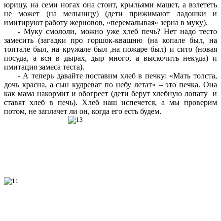
юрицу, на семи ногах она стоит, крыльями машет, а взлететь
не может (на мельницу) (дети прижимают ладошки и
имитируют работу жерновов, «перемалывая» зерна в муку).
- Муку смололи, можно уже хлеб печь? Нет надо тесто
замесить (загадки про горшок-квашню (на копале был, на
топтале был, на кружале был ,на пожаре был) и сито (новая
посуда, а вся в дырах, дыр много, а выскочить некуда) и
имитация замеса теста).
- А теперь давайте поставим хлеб в печку: «Мать толста,
дочь красна, а сын кудреват по небу летат» – это печка. Она
как мама накормит и обогреет (дети берут хлебную лопату и
ставят хлеб в печь). Хлеб наш испечется, а мы проверим
потом, не заплачет ли он, когда его есть будем.