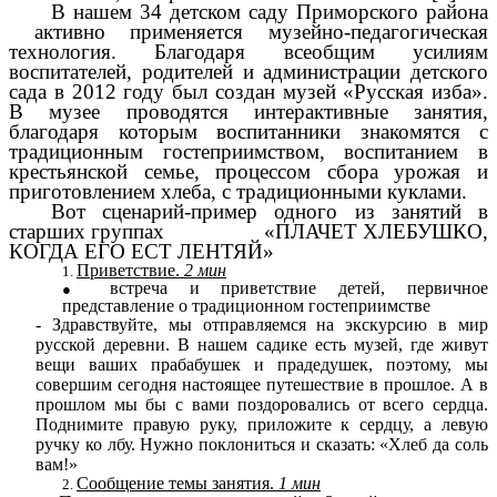
В нашем 34 детском саду Приморского района
активно применяется музейно-педагогическая
технология. Благодаря всеобщим усилиям
воспитателей, родителей и администрации детского
сада в 2012 году был создан музей «Русская изба».
В музее проводятся интерактивные занятия,
благодаря которым воспитанники знакомятся с
традиционным гостеприимством, воспитанием в
крестьянской семье, процессом сбора урожая и
приготовлением хлеба, с традиционными куклами.
Вот сценарий-пример одного из занятий в
старших группах «ПЛАЧЕТ ХЛЕБУШКО,
КОГДА ЕГО ЕСТ ЛЕНТЯЙ»
Приветствие.
2 мин
встреча и приветствие детей, первичное
представление о традиционном гостеприимстве
- Здравствуйте, мы отправляемся на экскурсию в мир
русской деревни. В нашем садике есть музей, где живут
вещи ваших прабабушек и прадедушек, поэтому, мы
совершим сегодня настоящее путешествие в прошлое. А в
прошлом мы бы с вами поздоровались от всего сердца.
Поднимите правую руку, приложите к сердцу, а левую
ручку ко лбу. Нужно поклониться и сказать: «Хлеб да соль
вам!»
Сообщение темы занятия.
1 мин