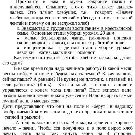
- Проходите к нам в музей. Закройте глазки и
прислушайтесь. Слышите, кто-то тихо плачет далеко-
далеко. Это плачет хлебушек, т.к. говорят: «Плачет
хлебушко, когда его ест лентяй.» (беседа о том, кто такой
лентяй и почему он не заслужил хлеб)
Знакомство с трудовым воспитанием в крестьянской
семье. Основные этапы уборки урожая.
20 мин
малые фольклорные жанры (заклички, попевки,
скороговорки, загадки), связанные с работой в поле
инсценировка с детьми этапов уборки урожая:
девочки – жатва, мальчики – обмолот
- Как нужно потрудиться, чтобы хлеб не плакал, когда мы
его едим?
- В какое время года надо начинать работу? В какой месяц
весны пойдем в поле и будем пахать землю? Какая машина
сейчас пашет? А раньше? Не кузнец не плотник, а главный на
селе работник? (Конь). Кто сильный, кто идет в поле и
управляется с конем мама или папа? Поле вспахал папа,
разбил комочки земли можно уже сеять? Надо выбрать самый
лучший день в мае для сева.
Дети представляют, что они на поле и «берут» в ладошку
воображаемый комочек земли до тех пор, пока она не станет
«теплой и рыхлой».
- А теперь можно и сеять. В каждом деле есть хорошее
начало – зачин. Чтобы сев получился и в поле вырос хлеб
начать сеять надо так: кинуть зерна на 4 стороны,