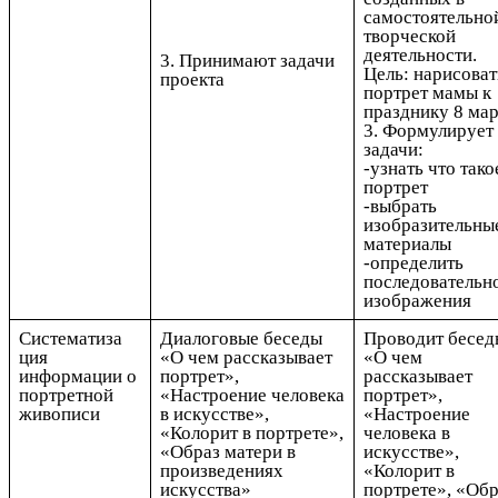
самостоятельно
творческой
деятельности.
3. Принимают задачи
Цель: нарисоват
проекта
портрет мамы к
празднику 8 мар
3. Формулирует
задачи:
-узнать что тако
портрет
-выбрать
изобразительны
материалы
-определить
последовательн
изображения
Систематиза
Диалоговые беседы
Проводит бесед
ция
«О чем рассказывает
«О чем
информации о
портрет»,
рассказывает
портретной
«Настроение человека
портрет»,
живописи
в искусстве»,
«Настроение
«Колорит в портрете»,
человека в
«Образ матери в
искусстве»,
произведениях
«Колорит в
искусства»
портрете», «Обр