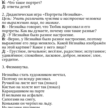
В
: -Что такое портрет?
Д
: ответы детей
2. Дидактическая игра «Портреты Незнайки».
Цель: Учить различать чувства и настроение человека
по выражению лица, по мимике
.
В
: - Незнайка говорит, что Тюбик нарисовал и его
портреты. Как вы думаете, почему они такие разные?
Д
: -У Незнайки было разное настроение.
В
: -Верно, у Незнайки было разное настроение, поэтому
выражение его лица менялось. Какой Незнайка изображён
на этой картине? Какое у него лицо?
Д
: - Грустное, печальное; весёлое, радостное; испуганное;
удивлённое; спокойное, ласковое, доброе, нежное; злое,
сердитое.
3. Физминутка.
Незнайка стать художником мечтал,
Поэтому он всюду рисовал.
Ручкой на листе вот так (показ)
Кистью на холсте вот так (показ)
Карандашиком на парте
И мелками на асфальте.
Сапогами на снегу,
Коньками он чертил на льду.
На песочке прутиком,