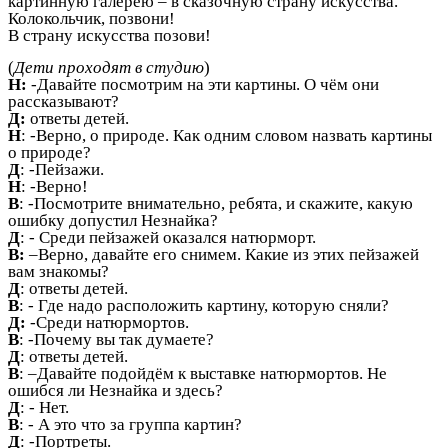
картинную галерею – в сказочную страну искусства.
Колокольчик, позвони!
В страну искусства позови!
(
Дети проходят в студию
)
Н:
-Давайте посмотрим на эти картины. О чём они
рассказывают?
Д:
ответы детей.
Н
: -Верно, о природе. Как одним словом назвать картины
о природе?
Д
: -Пейзажи.
Н
: -Верно!
В
: -Посмотрите внимательно, ребята, и скажите, какую
ошибку допустил Незнайка?
Д
: - Среди пейзажей оказался натюрморт.
В:
–Верно, давайте его снимем. Какие из этих пейзажей
вам знакомы?
Д
: ответы детей.
В
: - Где надо расположить картину, которую сняли?
Д:
-Среди натюрмортов.
В
: -Почему вы так думаете?
Д
: ответы детей.
В
: –Давайте подойдём к выставке натюрмортов. Не
ошибся ли Незнайка и здесь?
Д
: - Нет.
В
: - А это что за группа картин?
Д
: -Портреты.