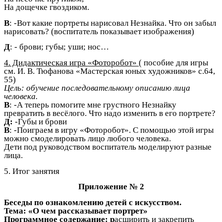
На дощечке гвоздиком.
В
: -Вот какие портреты нарисовал Незнайка. Что он забыл
нарисовать? (воспитатель показывает изображения)
Д
: - брови; губы; уши; нос…
4. Дидактическая игра «Фоторобот»
( пособие для игры
см. И. В. Тюфанова «Мастерская юных художников» с.64,
55)
Цель: обучение последовательному описанию лица
человека.
В
: -А теперь помогите мне грустного Незнайку
превратить в весёлого. Что надо изменить в его портрете?
Д:
-Губы и брови
В
: -Поиграем в игру «Фоторобот». С помощью этой игры
можно смоделировать лицо любого человека.
Дети под руководством воспитатель моделируют разные
лица.
5. Итог занятия
Приложение № 2
Беседы по ознакомлению детей с искусством.
Тема: «О чем рассказывает портрет»
Программное содержание: р
асширить и закрепить