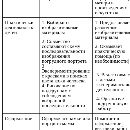
матери в
произведениях
искусства»
Практическая
1. Выбирают
1. Предоставляе
деятельность
изобразительные
различные
детей
материалы
изобразительны
материалы
2. Совместно
составляют схему
2. Оказывает
последовательности
практическую
изображения
помощь (по
погрудного портрета
необходимости)
3.
Экспериментирование
3. Ведет совме
с красками в поисках
с детьми
цвета кожи человека
экспериментал
4. Рисование по
деятельность
подгруппам с
соблюдением
4. Организует
выбранной
подгрупповую
последовательности
работу
Оформление
Оформляют рамки для
Помогает в
портрета мамы
оформлении
выставки работ