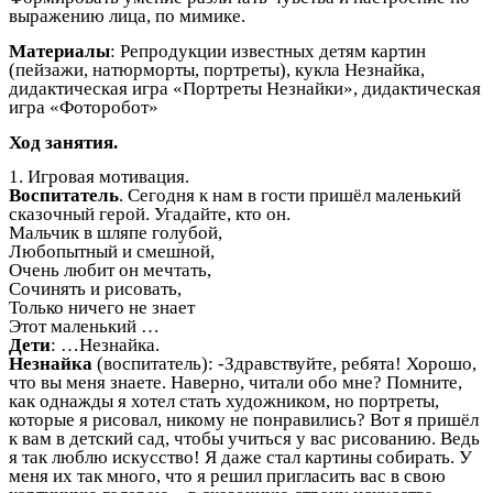
выражению лица, по мимике.
Материалы
: Репродукции известных детям картин
(пейзажи, натюрморты, портреты), кукла Незнайка,
дидактическая игра «Портреты Незнайки», дидактическая
игра «Фоторобот»
Ход занятия.
1. Игровая мотивация.
Воспитатель
. Сегодня к нам в гости пришёл маленький
сказочный герой. Угадайте, кто он.
Мальчик в шляпе голубой,
Любопытный и смешной,
Очень любит он мечтать,
Сочинять и рисовать,
Только ничего не знает
Этот маленький …
Дети
: …Незнайка.
Незнайка
(воспитатель): -Здравствуйте, ребята! Хорошо,
что вы меня знаете. Наверно, читали обо мне? Помните,
как однажды я хотел стать художником, но портреты,
которые я рисовал, никому не понравились? Вот я пришёл
к вам в детский сад, чтобы учиться у вас рисованию. Ведь
я так люблю искусство! Я даже стал картины собирать. У
меня их так много, что я решил пригласить вас в свою