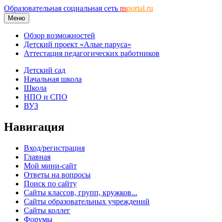
Образовательная социальная сеть
ns
portal.ru
Меню
Обзор возможностей
Детский проект «Алые паруса»
Аттестация педагогических работников
Детский сад
Начальная школа
Школа
НПО и СПО
ВУЗ
Навигация
Вход/регистрация
Главная
Мой мини-сайт
Ответы на вопросы
Поиск по сайту
Сайты классов, групп, кружков...
Сайты образовательных учреждений
Сайты коллег
Форумы