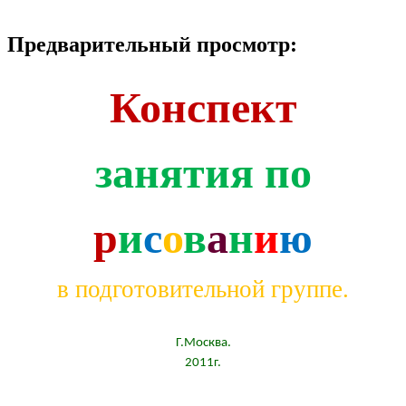
Предварительный просмотр:
Конспект
занятия по
р
и
с
о
в
а
н
и
ю
в подготовительной группе.
Г.Москва.
2011г.