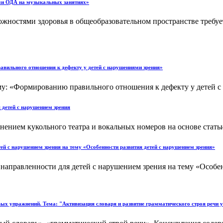
ями ОДА на музыкальных занятиях»
жностями здоровья в общеобразовательном пространстве требуе
авильного отношения к дефекту у детей с нарушениями зрения»
ему: «Формированию правильного отношения к дефекту у детей с
 детей с нарушением зрения
нением кукольного театра и вокальных номеров на основе статьи
ей с нарушением зрения на тему «Особенности развития детей с нарушением зрения»
аправленности для детей с нарушением зрения на тему «Особенн
вых упражнений. Тема: "Активизация словаря и развитие грамматического строя речи 