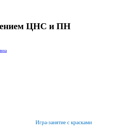
ушением ЦНС и ПН
вна
Игра-занятие с красками