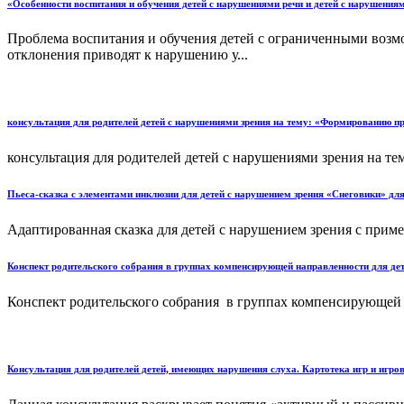
«Особенности воспитания и обучения детей с нарушениями речи и детей с нарушени
Проблема воспитания и обучения детей с ограниченными возмо
отклонения приводят к нарушению у...
консультация для родителей детей с нарушениями зрения на тему: «Формированию пр
консультация для родителей детей с нарушениями зрения на т
Пьеса-сказка с элементами инклюзии для детей с нарушением зрения «Снеговики» для
Адаптированная сказка для детей с нарушением зрения с приме
Конспект родительского собрания в группах компенсирующей направленности для дет
Конспект родительского собрания в группах компенсирующей н
Консультация для родителей детей, имеющих нарушения слуха. Картотека игр и игро