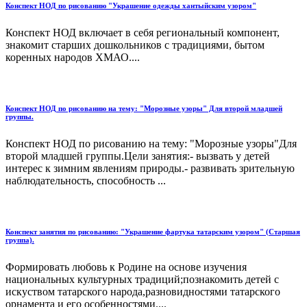
Конспект НОД по рисованию "Украшение одежды хантыйским узором"
Конспект НОД включает в себя региональный компонент,
знакомит старших дошкольников с традициями, бытом
коренных народов ХМАО....
Конспект НОД по рисованию на тему: "Морозные узоры" Для второй младшей
группы.
Конспект НОД по рисованию на тему: "Морозные узоры"Для
второй младшей группы.Цели занятия:- вызвать у детей
интерес к зимним явлениям природы.- развивать зрительную
наблюдательность, способность ...
Конспект занятия по рисованию: "Украшение фартука татарским узором" (Старшая
группа).
Формировать любовь к Родине на основе изучения
национальных культурных традиций;познакомить детей с
искуством татарского народа,разновидностями татарского
орнамента и его особенностями....