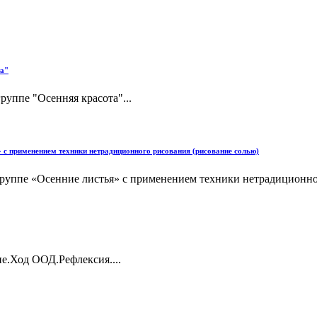
та"
руппе "Осенняя красота"...
я» с применением техники нетрадиционного рисования (рисование солью)
группе «Осенние листья» с применением техники нетрадиционног
е.Ход ООД.Рефлексия....