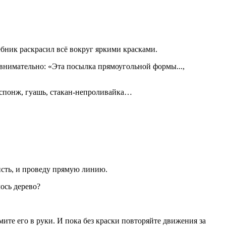
ебник раскрасил всё вокруг яркими красками.
я внимательно: «Эта посылка прямоугольной формы...,
, спонж, гуашь, стакан-непроливайка…
исть, и проведу прямую линию.
лось дерево?
мите его в руки. И пока без краски повторяйте движения за