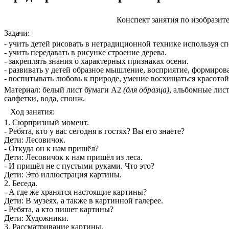
Конспект занятия по изобразит
Задачи:
- учить детей рисовать в нетрадиционной технике используя с
- учить передавать в рисунке строение дерева.
- закреплять знания о характерных признаках осени.
- развивать у детей образное мышление, восприятие, формирова
- воспитывать любовь к природе, умение восхищаться красото
Материал: белый лист бумаги А2
(для образца)
, альбомные лист
салфетки, вода, спонж.
Ход занятия:
1. Сюрпризный момент.
- Ребята, кто у вас сегодня в гостях? Вы его знаете?
Дети: Лесовичок.
- Откуда он к нам пришёл?
Дети: Лесовичок к нам пришёл из леса.
- И пришёл не с пустыми руками. Что это?
Дети: Это иллюстрация картины.
2. Беседа.
- А где же хранятся настоящие картины?
Дети: В музеях, а также в картинной галерее.
- Ребята, а кто пишет картины?
Дети: Художники.
3. Рассматривание картины.