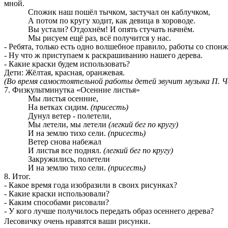
мной.
Спожик наш пошёл тычком, застучал он каблучком,
А потом по кругу ходит, как девица в хороводе.
Вы устали? Отдохнём! И опять стучать начнём.
Мы рисуем ещё раз, всё получится у нас.
- Ребята, только есть одно волшебное правило, работы со спонж
- Ну что ж приступаем к раскрашиванию нашего дерева.
- Какие краски будем использовать?
Дети: Жёлтая, красная, оранжевая.
(Во время самостоятельной работы детей звучит музыка П. Ча
7. Физкультминутка «Осенние листья»
Мы листья осенние,
На ветках сидим.
(присесть)
Дунул ветер - полетели,
Мы летели, мы летели
(легкий бег по кругу)
И на землю тихо сели.
(присесть)
Ветер снова набежал
И листья все поднял.
(легкий бег по кругу)
Закружились, полетели
И на землю тихо сели.
(присесть)
8. Итог.
- Какое время года изобразили в своих рисунках?
- Какие краски использовали?
- Каким способами рисовали?
- У кого лучше получилось передать образ осеннего дерева?
.
Лесовичку очень нравятся ваши рисунки