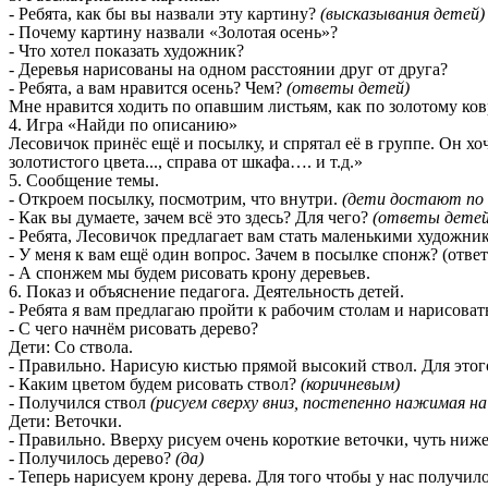
- Ребята, как бы вы назвали эту картину?
(высказывания детей)
- Почему картину назвали «Золотая осень»?
- Что хотел показать художник?
- Деревья нарисованы на одном расстоянии друг от друга?
- Ребята, а вам нравится осень? Чем?
(ответы детей)
Мне нравится ходить по опавшим листьям, как по золотому ков
4. Игра «Найди по описанию»
Лесовичок принёс ещё и посылку, и спрятал её в группе. Он хо
золотистого цвета..., справа от шкафа…. и т.д.»
5. Сообщение темы.
- Откроем посылку, посмотрим, что внутри.
(дети достают по 
- Как вы думаете, зачем всё это здесь? Для чего?
(ответы детей
- Ребята, Лесовичок предлагает вам стать маленькими художни
- У меня к вам ещё один вопрос. Зачем в посылке спонж? (отве
- А спонжем мы будем рисовать крону деревьев.
6. Показ и объяснение педагога. Деятельность детей.
- Ребята я вам предлагаю пройти к рабочим столам и нарисоват
-
С чего начнём рисовать дерево?
Дети: Со ствола.
- Правильно. Нарисую кистью прямой высокий ствол. Для этого
- Каким цветом будем рисовать ствол?
(коричневым)
- Получился ствол
(рисуем сверху вниз, постепенно нажимая на
Дети: Веточки.
- Правильно. Вверху рисуем очень короткие веточки, чуть ниже
- Получилось дерево?
(да)
- Теперь нарисуем крону дерева.
Для того чтобы у нас получило