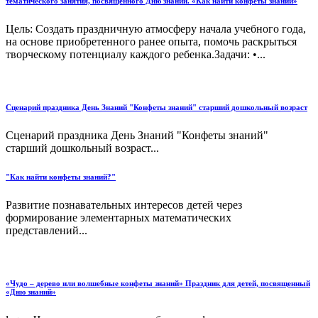
тематического занятия, посвященного Дню знаний. «Как найти конфеты знаний»
Цель: Создать праздничную атмосферу начала учебного года,
на основе приобретенного ранее опыта, помочь раскрыться
творческому потенциалу каждого ребенка.Задачи: •...
Сценарий праздника День Знаний "Конфеты знаний" старший дошкольный возраст
Сценарий праздника День Знаний "Конфеты знаний"
старший дошкольный возраст...
"Как найти конфеты знаний?"
Развитие познавательных интересов детей через
формирование элементарных математических
представлений...
«Чудо – дерево или волшебные конфеты знаний» Праздник для детей, посвященный
«Дню знаний»