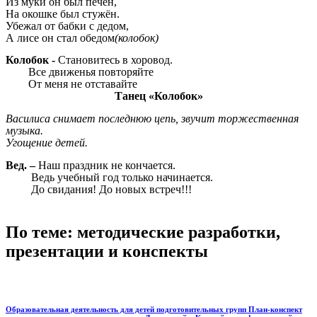
Из муки он был печён,
На окошке был стужён.
Убежал от бабки с дедом,
А лисе он стал обедом
(колобок)
Колобок -
Становитесь в хоровод.
Все движенья повторяйте
От меня не отставайте
Танец «Колобок»
Василиса снимает последнюю цепь, звучит торжественная
музыка.
Угощение детей.
Вед. –
Наш праздник не кончается.
Ведь учебный год только начинается.
До свидания! До новых встреч!!!
По теме: методические разработки,
презентации и конспекты
Образовательная деятельность для детей подготовительных групп План-конспект