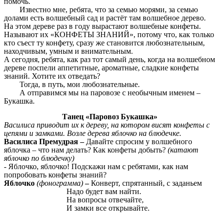
помочь.
Известно мне, ребята, что за семью морями, за семью
долами есть волшебный сад и растёт там волшебное дерево.
На этом дереве раз в году вырастают волшебные конфеты.
Называют их «КОНФЕТЫ ЗНАНИЙ», потому что, как только
кто съест ту конфету, сразу же становится любознательным,
находчивым, умным и внимательным.
А сегодня, ребята, как раз тот самый день, когда на волшебном
дереве поспели аппетитные, ароматные, сладкие конфеты
знаний. Хотите их отведать?
Тогда, в путь, мои любознательные.
А отправимся мы на паровозе с необычным именем –
Букашка.
Танец «Паровоз Букашка»
Василиса приводит их к дереву, на котором висят конфеты с
цепями и замками. Возле дерева яблочко на блюдечке.
Василиса Премудрая –
Давайте спросим у волшебного
яблочка – что нам делать? Как конфеты добыть?
(катают
яблочко по блюдечку)
- Яблочко, яблочко! Подскажи нам с ребятами, как нам
попробовать конфеты знаний?
Яблочко
(фонограмма)
–
Конверт, спрятанный, с заданьем
Надо будет вам найти.
На вопросы отвечайте,
И замки все открывайте.