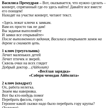
Василиса Премудрая –
Вот, оказывается, что нужно сделать –
конверт, спрятанный где-то здесь найти! Давайте все вместе
его поищем!
Находят на участке конверт, читают текст.
«Здесь лежат ключи к замкам.
Вам их просто так не дам!
Вы заданья выполняйте
И замки все открывайте»
После выполненного задания, Василиса открывает замок на
дереве и снимает цепь.
1 ключ (треугольник)
Лечит маленьких детей
Лечит птичек и зверей.
Сквозь очки на всех глядит
Добрый доктор…
(Айболит)
«Весёлая зарядка»
«Собери чемодан Айболита»
2 ключ (квадрат)
Ох, работа нелегка.
Знаем мы наверняка.
Вот бы кто-нибудь помог
Перебрать фасоль, горох
Героине какой сказки надо было перебрать гору крупы?
(Золушка)