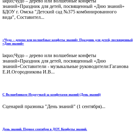
laquo;Чудо – дерево или волшебные конфеты
знаний»Праздник для детей, посвященный «Дню знаний»
БДОУ г. Омска "Детский сад №375 комбинированного
вида", Составител...
«Чудо – дерево или волшебные конфеты знаний» Праздник для детей, посвященный
«Дню знаний»
laquo;Чудо – дерево или волшебные конфеты
знаний»Праздник для детей, посвященный «Дню
знаний»Составители - музыкальные руководители:Гаганова
Е.И.Огородникова И.В...
С Волшебником-Недоучкой за конфетами знаний (День знаний)
Сценарий празника "День знаний" (1 сентября)...
День знаний. Первое сентября в ДОУ. Конфеты знаний.