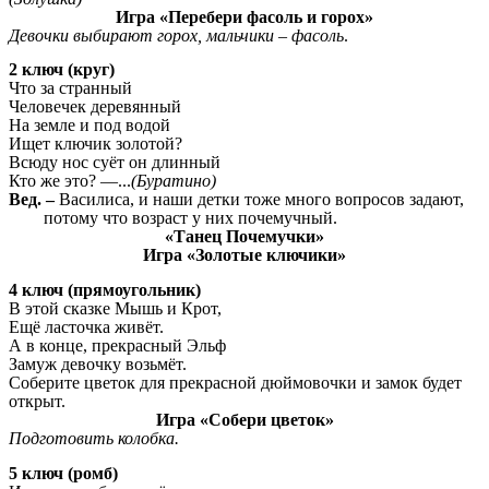
Игра «Перебери фасоль и горох»
Девочки выбирают горох, мальчики – фасоль
.
2
ключ (круг)
Что за странный
Человечек деревянный
На земле и под водой
Ищет ключик золотой?
Всюду нос суёт он длинный
Кто же это? —...
(Буратино)
Вед. –
Василиса, и наши детки тоже много вопросов задают,
потому что возраст у них почемучный.
«Танец Почемучки»
Игра «Золотые ключики»
4 ключ (прямоугольник)
В этой сказке Мышь и Крот,
Ещё ласточка живёт.
А в конце, прекрасный Эльф
Замуж девочку возьмёт.
Соберите цветок для прекрасной дюймовочки и замок будет
открыт.
Игра «Собери цветок»
Подготовить колобка.
5 ключ (ромб)