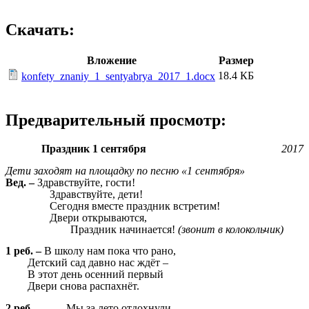
Скачать:
Вложение
Размер
18.4 КБ
konfety_znaniy_1_sentyabrya_2017_1.docx
Предварительный просмотр:
Праздник 1 сентября
2017
Дети заходят на площадку по песню «1 сентября»
Вед. –
Здравствуйте, гости!
Здравствуйте, дети!
Сегодня вместе праздник встретим!
Двери открываются,
Праздник начинается!
(звонит в колокольчик)
1 реб. –
В школу нам пока что рано,
Детский сад давно нас ждёт –
В этот день осенний первый
Двери снова распахнёт.
2 реб.
– Мы за лето отдохнули,