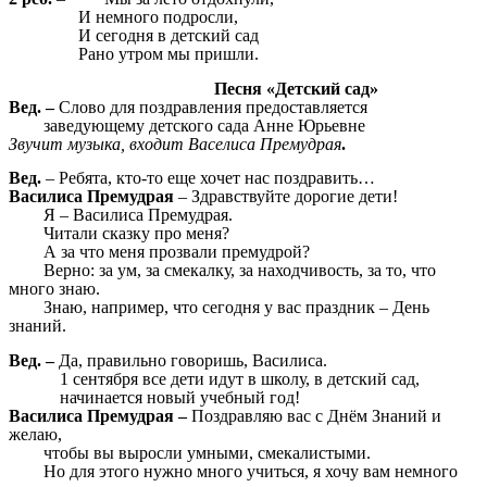
И немного подросли,
И сегодня в детский сад
Рано утром мы пришли.
Песня «Детский сад»
Вед. –
Слово для поздравления предоставляется
заведующему детского сада Анне Юрьевне
Звучит музыка, входит Васелиса Премудрая
.
Вед.
– Ребята, кто-то еще хочет нас поздравить…
Василиса Премудрая
– Здравствуйте дорогие дети!
Я – Василиса Премудрая.
Читали сказку про меня?
А за что меня прозвали премудрой?
Верно: за ум, за смекалку, за находчивость, за то, что
много знаю.
Знаю, например, что сегодня у вас праздник – День
знаний.
Вед. –
Да, правильно говоришь, Василиса.
1 сентября все дети идут в школу, в детский сад,
начинается новый учебный год!
Василиса Премудрая –
Поздравляю вас с Днём Знаний и
желаю,
чтобы вы выросли умными, смекалистыми.
Но для этого нужно много учиться, я хочу вам немного