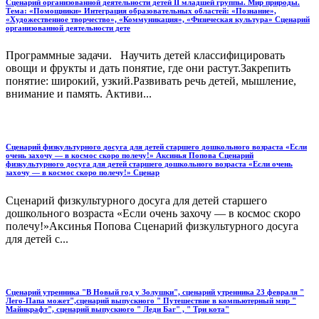
Сценарий организованной деятельности детей II младшей группы. Мир природы.
Тема: «Помощники» Интеграция образовательных областей: «Познание»,
«Художественное творчество», «Коммуникация», «Физическая культура» Сценарий
организованной деятельности дете
Программные задачи. Научить детей классифицировать
овощи и фрукты и дать понятие, где они растут.Закрепить
понятие: широкий, узкий.Развивать речь детей, мышление,
внимание и память. Активи...
Сценарий физкультурного досуга для детей старшего дошкольного возраста «Если
очень захочу — в космос скоро полечу!» Аксинья Попова Сценарий
физкультурного досуга для детей старшего дошкольного возраста «Если очень
захочу — в космос скоро полечу!» Сценар
Сценарий физкультурного досуга для детей старшего
дошкольного возраста «Если очень захочу — в космос скоро
полечу!»Аксинья Попова Сценарий физкультурного досуга
для детей с...
Сценарий утренника "В Новый год у Золушки", сценарий утренника 23 февраля "
Лего-Папа может",сценарий выпускного " Путешествие в компьютерный мир "
Майнкрафт", сценарий выпускного " Леди Баг" , " Три кота"