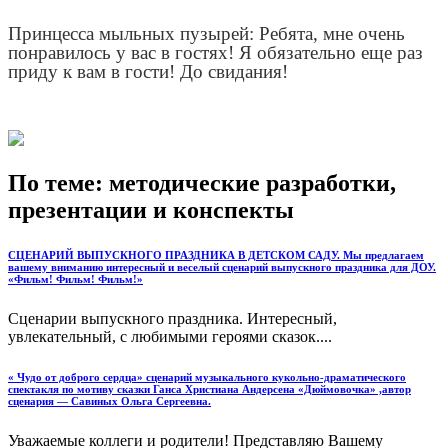
Принцесса мыльных пузырей: Ребята, мне очень
понравилось у вас в гостях! Я обязательно еще раз
приду к вам в гости! До свидания!
По теме: методические разработки,
презентации и конспекты
СЦЕНАРИЙ ВЫПУСКНОГО ПРАЗДНИКА В ДЕТСКОМ САДУ. Мы предлагаем
вашему вниманию интересный и веселый сценарий выпускного праздника для ДОУ.
«Фильм! Фильм! Фильм!»
Сценарии выпускного праздника. Интересный,
увлекательный, с любимыми героями сказок....
« Чудо от доброго сердца» сценарий музыкального кукольно-драматического
спектакля по мотиву сказки Ганса Христиана Андерсена «Дюймовочка» ,автор
сценария — Савиных Ольга Сергеевна.
Уважаемые коллеги и родители! Представляю Вашему