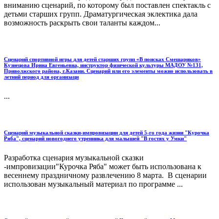
вниманию сценарий, по которому был поставлен спектакль с
детьми старших групп. Драматургическая эклектика дала
возможность раскрыть свои таланты каждом...
Сценарий спортивной игры для детей старших групп «В поисках Смешариков»
Кузнецова Ирина Евгеньевна, инструктор физической культуры МАДОУ №131,
Приволжского района, г.Казани. Сценарий или его элементы можно использовать в
летний период для организаци
...
Сценарий музыкальной сказки-импровизации для детей 5-го года жизни "Курочка
Ряба", сценарий новогоднего утренника для малышей "В гостях у Умки"
Разработка сценария музыкальной сказки
-импровизации"Курочка Ряба" может быть использована к
весеннему праздничному развлечению 8 марта. В сценарии
использован музыкальный материал по программе ...