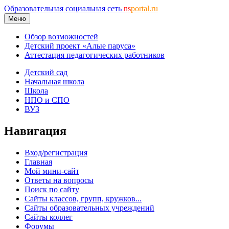
Образовательная социальная сеть
ns
portal.ru
Меню
Обзор возможностей
Детский проект «Алые паруса»
Аттестация педагогических работников
Детский сад
Начальная школа
Школа
НПО и СПО
ВУЗ
Навигация
Вход/регистрация
Главная
Мой мини-сайт
Ответы на вопросы
Поиск по сайту
Сайты классов, групп, кружков...
Сайты образовательных учреждений
Сайты коллег
Форумы