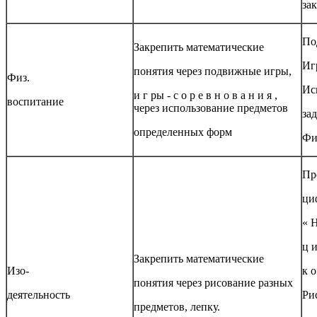
за
По
Закрепить математические
Иг
понятия через подвижные игры,
Физ.
Ис
и г ры - с о р е в н о в а н и я ,
воспитание
через использование предметов
за
определенных форм
Фи
Пр
ци
« Н
ц и
Закрепить математические
Изо-
к о
понятия через рисование разных
деятельность
Ри
предметов, лепку.