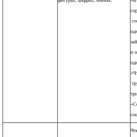
фигурах, цифрах, линиях.
«В 
го
ст
од
за
п о
од
«Ч
тр
три
«С
со
Чт