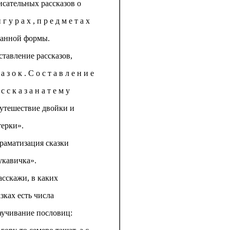
исательных рассказов о
 г у р а х , п р е д м е т а х
данной формы.
ставление рассказов,
 а з о к . С о с т а в л е н и е
 с с к а з а н а т е м у
утешествие двойки и
терки».
Драматизация сказки
укавичка».
Расскажи, в каких
зках есть числа
Заучивание пословиц: