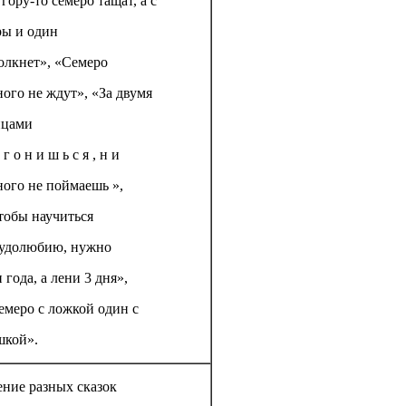
гору-то семеро тащат, а с
ры и один
олкнет», «Семеро
ного не ждут», «За двумя
йцами
 г о н и ш ь с я , н и
ного не поймаешь »,
тобы научиться
удолюбию, нужно
 года, а лени 3 дня»,
емеро с ложкой один с
шкой».
ение разных сказок