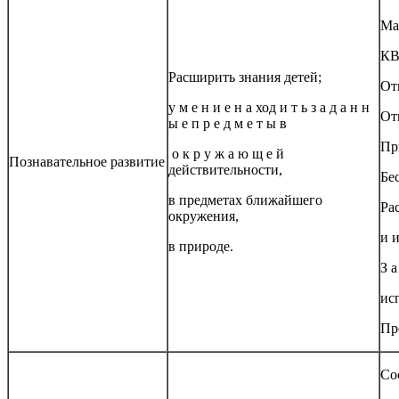
Ма
К
Расширить знания детей;
От
у м е н и е н а ход и т ь з а д а н н
От
ы е п р е д м е т ы в
Пр
о к р у ж а ю щ е й
Познавательное развитие
действительности,
Бе
в предметах ближайшего
Ра
окружения,
и 
в природе.
З а
ис
Пр
Со