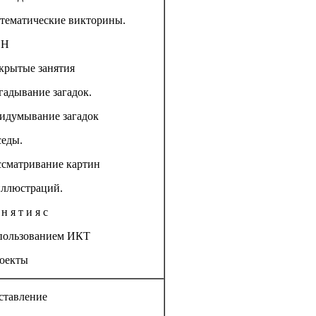
тематические викторины.
ВН
крытые занятия
гадывание загадок.
идумывание загадок
седы.
ссматривание картин
иллюстраций.
 н я т и я с
пользованием ИКТ
оекты
ставление