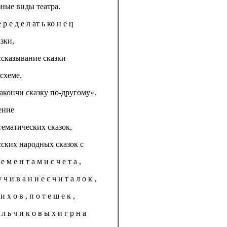
зные виды театра.
 р е д е л ат ь ко н е ц
зки,
ссказывание сказки
 схеме.
акончи сказку по-другому».
ение
тематических сказок,
сских народных сказок с
 е м е н т а м и с ч е т а ,
у ч и в а н и е с ч и т а л о к ,
 и х о в , п о т е ш е к ,
 л ь ч и к о в ы х и г р н а