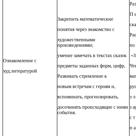
Ра
П е
Закрепить математические
ска
понятия через знакомство с
Ра
художественными
произведениями;
по
умение замечать в текстах сказок
«З
Ознакомление с
предметы заданных форм, цифр,
Чт
худ.литературой
Развивать стремление к
ма
новым встречам с героям и,
ру
вспоминать, прогнозировать,
э л
досочинять происходящие с ними
з а
события.
с т
п а