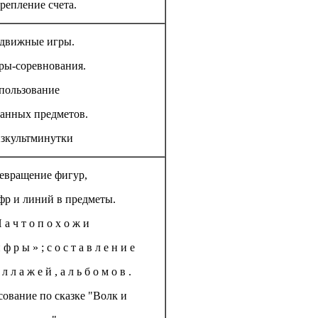
крепление счета.
движные игры.
ры-соревнования.
пользование
данных предметов.
зкультминутки
евращение фигур,
фр и линий в предметы.
 а ч т о п о х о ж и
 ф р ы » ; с о с т а в л е н и е
 л л а ж е й , а л ь б о м о в .
сование по сказке "Волк и