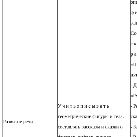
оп
ф и
за
Со
с к
р а
«П
пя
- 
«Р
У ч и т ь о п и с ы в а т ь
- 
геометрические фигуры и тела,
ска
Развитие речи
составлять рассказы и сказки о
- 