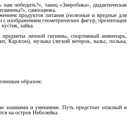
ь нам победить?», танец «Зверобика», дидактическая
витаминка?», самооценка.
ажением продуктов питания (полезные и вредные для
и с изображением геометрических фигур, презентация
 кустик, зайка.
, предметы личной гигиены, спортивный инвентарь,
, Карлсон), музыка (легкий ветерок, вальс, полька,
деленным образом:
ными знаниями и умениями. Путь предстоит опасный и
тся на остров Неболейка.