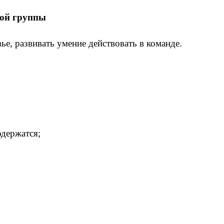
ной группы
ье, развивать умение действовать в команде.
одержатся;