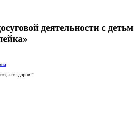
досуговой деятельности с деть
лейка»
вна
от, кто здоров!"