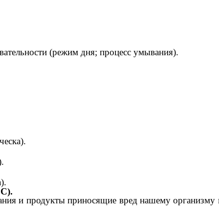
вательности (режим дня; процесс умывания).
ческа).
.
).
С).
ния и продукты приносящие вред нашему организму в