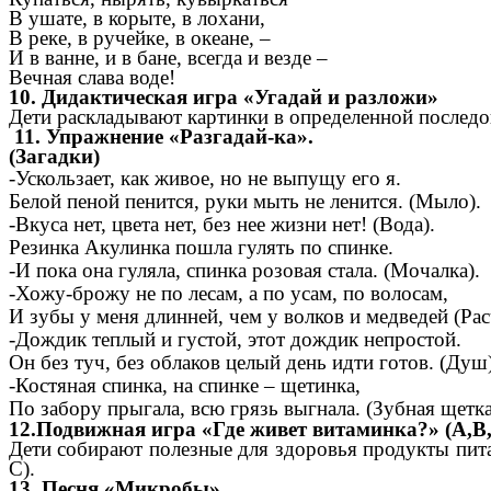
В ушате, в корыте, в лохани,
В реке, в ручейке, в океане, –
И в ванне, и в бане, всегда и везде –
Вечная слава воде!
10. Дидактическая игра «Угадай и разложи»
Дети раскладывают картинки в определенной последо
11. Упражнение «Разгадай-ка».
(Загадки)
-Ускользает, как живое, но не выпущу его я.
Белой пеной пенится, руки мыть не ленится. (Мыло).
-Вкуса нет, цвета нет, без нее жизни нет! (Вода).
Резинка Акулинка пошла гулять по спинке.
-И пока она гуляла, спинка розовая стала. (Мочалка).
-Хожу-брожу не по лесам, а по усам, по волосам,
И зубы у меня длинней, чем у волков и медведей (Рас
-Дождик теплый и густой, этот дождик непростой.
Он без туч, без облаков целый день идти готов. (Душ)
-Костяная спинка, на спинке – щетинка,
По забору прыгала, всю грязь выгнала. (Зубная щетка
12.Подвижная игра «Где живет витаминка?» (А,В,
Дети собирают полезные для здоровья продукты пита
С).
13. Песня «Микробы»