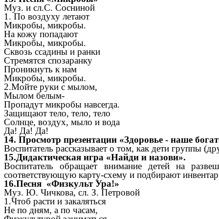
Муз. и сл.С. Сосниной
1. По воздуху летают
Микробы, микробы.
На кожу попадают
Микробы, микробы.
Сквозь ссадины и ранки
Стремятся спозаранку
Проникнуть к нам
Микробы, микробы.
2.Мойте руки с мылом,
Мылом белым-
Пропадут микробы навсегда.
Защищают тело, тело, тело
Солнце, воздух, мыло и вода
Да! Да! Да!
14. Просмотр презентации «Здоровье - наше богат
Воспитатель рассказывает о том, как дети группы (
15.Дидактическая игра «Найди и назови».
Воспитатель обращает внимание детей на разве
соответствующую карту-схему и подбирают инвентарь
16.Песня «Физкульт Ура!»
Муз. Ю. Чичкова, сл. З. Петровой
1.Чтоб расти и закаляться
Не по дням, а по часам,
Физкультурой заниматься,