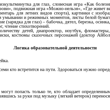
зкультминутка для глаз, словесная игра «Как болезн
азови», подвижная игра «Можно-нельзя», «Где живет 
вентарь для летних видов спорта), картинки с изобр
ри умывании и режимных моментов, листы белой бумаг
 (зарядка для глаз) – бабочка, дятел, березка, осинка,
ог, чтение стихотворений.
оличеству детей, диапроектор, ноутбук, фломастеры
иски, костюмы сказочных персонажей (доктор Айболит
Логика образовательной деятельности
ейка.
семи кто встретится на пути. Здороваться нужно опре
в могут попасть только те, кто обладает определен
зявшись за руки под музыку (легкий ветерок) перенося