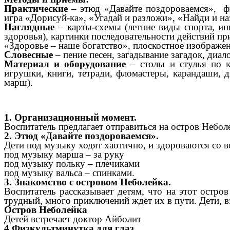
Практические
– этюд «Давайте поздороваемся», фи
игра «Дорисуй-ка», «Угадай и разложи», «Найди и н
Наглядные
– карты-схемы (летние виды спорта, ин
здоровья), картинки последовательности действий п
«Здоровье – наше богатство», плоскостное изображение
Словесные
– пение песен, загадывание загадок, диал
Материал и оборудование
– столы и стулья по к
игрушки, книги, тетради, фломастеры, карандаши, д
марш).
1. Организационный момент.
Воспитатель предлагает отправиться на остров Небол
2. Этюд «Давайте поздороваемся».
Дети под музыку ходят хаотично, и здороваются со в
под музыку марша – за руку
под музыку польку – плечиками
под музыку вальса – спинками.
3. Знакомство с островом Неболейка.
Воспитатель рассказывает детям, что на этот остро
трудный, много приключений ждет их в пути. Дети, в
Остров Неболейка
Детей встречает доктор Айболит
4.Физкультминутка для глаз