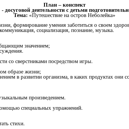
План – конспект
 - досуговой деятельности с детьми подготовитель
Тема:
«Путешествие на остров Неболейка»
жизни, формирование умения заботиться о своем здоров
 коммуникация, социализация, познание, музыка.
бобщающим значением;
 суждения.
ости со сверстниками посредством игры.
вом образе жизни;
чением в развитии организма, в каких продуктах они с
музыкальным произведением.
 помощью специальных упражнений.
ать стихи.