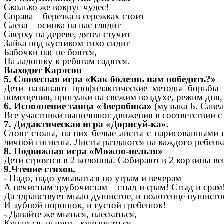
Сколько же вокруг чудес!
Справа – березка в сережках стоит
Слева – осинка на нас глядит
Сверху на дереве, дятел стучит
Зайка под кустиком тихо сидит
Бабочки нас не боятся,
На ладошку к ребятам садятся.
Выходит Карлсон
5. Словесная игра «Как болезнь нам победить?»
Дети называют профилактические методы борьбы с 
помещения, прогулки на свежим воздухе, режим дня, 
6. Исполнение танца «Зверобика»
(музыка Б. Савел
Все участники выполняют движения в соответствии с 
7. Дидактическая игра
«
Дорисуй-ка».
Стоят столы, на них белые листы с нарисованными 
личной гигиены. Листы раздаются на каждого ребенк
8. Подвижная игра «Можно-нельзя»
Дети строятся в 2 колонны. Собирают в 2 корзины в
9.Чтение стихов.
- Надо, надо умываться по утрам и вечерам
А нечистым трубочистам – стыд и срам! Стыд и срам
Да здравствует мыло душистое, и полотенце пушисто
И зубной порошок, и густой гребешок!
- Давайте же мыться, плескаться,
Купаться, нырять, кувыркаться