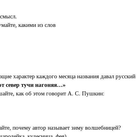
 смысл.
майте, какими из слов
ющие характер каждого месяца названия давал русский 
т север тучи нагоняя…»
шайте, как об этом говорит А. С. Пушкин:
айте, почему автор называет зиму волшебницей?
ародейка, кудесница, фея)