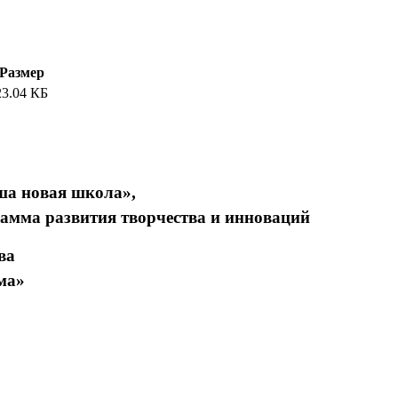
Размер
23.04 КБ
ша новая школа»,
амма развития творчества и инноваций
ва
ма»