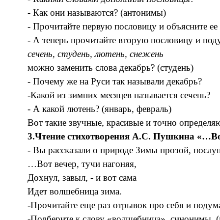
- Как они называются? (антонимы)
- Прочитайте первую пословицу и объясните ее
- А теперь прочитайте вторую пословицу и поду
сечень, студень, лютень, снежень
можно заменить слова декабрь? (студень)
- Почему же на Руси так называли декабрь?
-Какой из зимних месяцев называется сечень?
- А какой лютень? (январь, февраль)
Вот такие звучные, красивые и точно определя
3.Чтение стихотворения А.С. Пушкина «…Во
- Вы рассказали о природе Зимы прозой, послу
…Вот вечер, тучи нагоняя,
Дохнул, завыл, - и вот сама
Идет волшебница зима.
-Прочитайте еще раз отрывок про себя и подум
-Подберите к слову «волшебница» синонимы. (ч