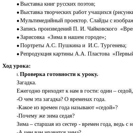
Выставка книг русских поэтов;
Выставка творческих работ учащихся (рисунки
Мультимедийный проектор. Слайды с изображ
Запись произведений П. И. Чайковского «Вре
Зарисовка «Зима в нашем городе»;
Портреты А.С. Пушкина и И.С. Тургенева;
Репродукция картины А.А. Пластова «Первый
Ход урока:
Проверка готовности к уроку.
Загадка.
Ежегодно приходят к нам в гости: один – седой,
-О чем эта загадка? О временах года.
-Какое из времен года называют «седой»?
-Почему же зима седая?
Зима – старшая из сестер - времен года, ведь с
-А чем вам нравится зима?