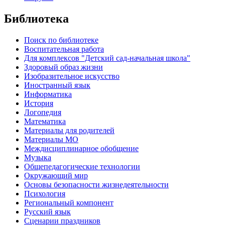
Библиотека
Поиск по библиотеке
Воспитательная работа
Для комплексов "Детский сад-начальная школа"
Здоровый образ жизни
Изобразительное искусство
Иностранный язык
Информатика
История
Логопедия
Математика
Материалы для родителей
Материалы МО
Междисциплинарное обобщение
Музыка
Общепедагогические технологии
Окружающий мир
Основы безопасности жизнедеятельности
Психология
Региональный компонент
Русский язык
Сценарии праздников