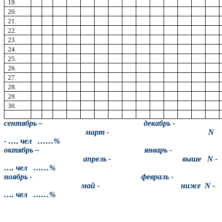
19.
20.
21.
22.
23.
24.
25.
26.
27.
28.
29.
30.
сентябрь – декабрь -
март - N
- …. чел ……%
октябрь – январь -
апрель - выше N -
…. чел ……%
ноябрь - февраль -
май - ниже N -
…. чел ……%