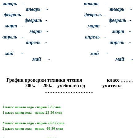
январь - январь -
январь - январь -
февраль - февраль -
февраль - февраль -
март - март -
март - март -
апрель - апрель -
апрель - апрель -
май - май -
май - май -
График проверки техники чтения класс ……..
200.. – 200.. учебный год учитель:
…………………………
1 класс начало года - норма 0-5 слов
1 класс конец года - норма 25-30 слов
2 класс начало года - норма 25-35 слов
2 класс конец года - норма 40-50 слов