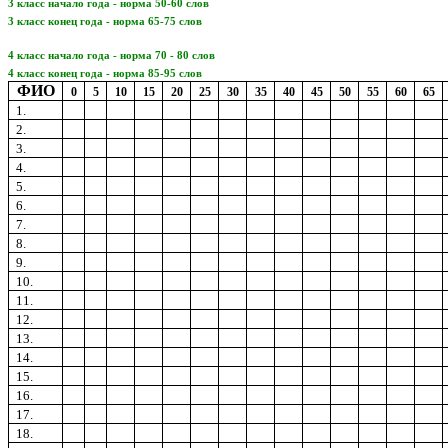
3 класс начало года - норма 50-60 слов
3 класс конец года - норма 65-75 слов
4 класс начало года - норма 70 - 80 слов
4 класс конец года - норма 85-95 слов
ФИО
0
5
10
15
20
25
30
35
40
45
50
55
60
65
1.
2.
3.
4.
5.
6.
7.
8.
9.
10.
11.
12.
13.
14.
15.
16.
17.
18.