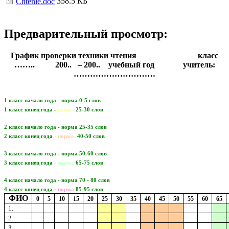
358.5 КБ
Chtenie.doc
Предварительный просмотр:
График проверки техники чтения класс
…….. 200.. – 200.. учебный год учитель:
…………………………
1 класс начало года - норма 0-5 слов
1 класс конец года -
норма
25-30 слов
2 класс начало года - норма 25-35 слов
2 класс конец года
- норма
40-50 слов
3 класс начало года - норма 50-60 слов
3 класс конец года
- норма
65-75 слов
4 класс начало года - норма 70 - 80 слов
4 класс конец года -
норма
85-95 слов
ФИО
0
5
10
15
20
25
30
35
40
45
50
55
60
65
1.
2.
3.