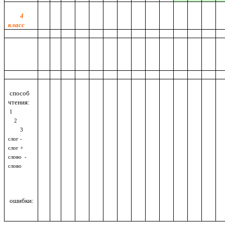
4
класс
способ
чтения:
1
2
3
слог -
слог +
слово -
слово
ошибки: