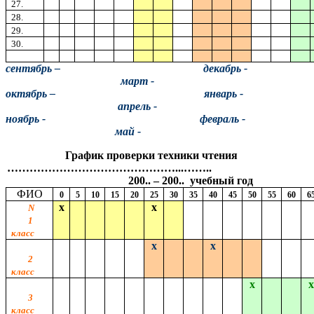
27.
28.
29.
30.
сентябрь – декабрь -
март -
октябрь – январь -
апрель -
ноябрь - февраль -
май -
График проверки техники чтения
………………………………………...……..
200.. – 200.. учебный год
ФИО
0
5
10
15
20
25
30
35
40
45
50
55
60
6
х
х
N
1
класс
х
х
2
класс
х
х
3
класс