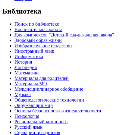
Библиотека
Поиск по библиотеке
Воспитательная работа
Для комплексов "Детский сад-начальная школа"
Здоровый образ жизни
Изобразительное искусство
Иностранный язык
Информатика
История
Логопедия
Математика
Материалы для родителей
Материалы МО
Междисциплинарное обобщение
Музыка
Общепедагогические технологии
Окружающий мир
Основы безопасности жизнедеятельности
Психология
Региональный компонент
Русский язык
Сценарии праздников