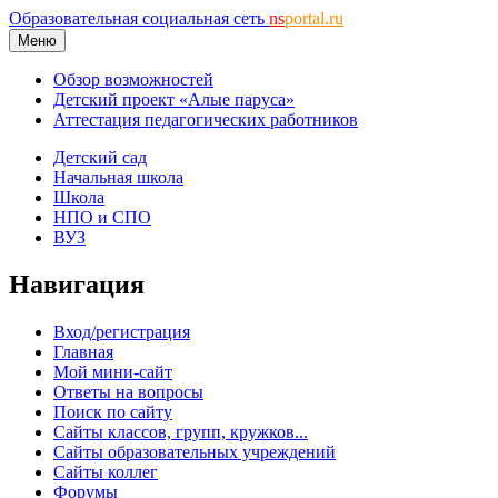
Образовательная социальная сеть
ns
portal.ru
Меню
Обзор возможностей
Детский проект «Алые паруса»
Аттестация педагогических работников
Детский сад
Начальная школа
Школа
НПО и СПО
ВУЗ
Навигация
Вход/регистрация
Главная
Мой мини-сайт
Ответы на вопросы
Поиск по сайту
Сайты классов, групп, кружков...
Сайты образовательных учреждений
Сайты коллег
Форумы