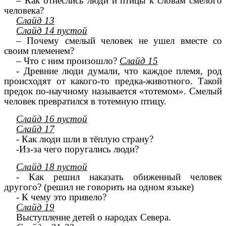
– Как отнеслись люди и птицы к словам смелого
человека?
Слайд 13
Слайд 14 пустой
– Почему смелый человек не ушел вместе со
своим племенем?
– Что с ним произошло?
Слайд 15
- Древние люди думали, что каждое племя, род
происходят от какого-то предка-животного. Такой
предок по-научному называется «тотемом». Смелый
человек превратился в тотемную птицу.
Слайд 16 пустой
Слайд 17
- Как люди шли в тёплую страну?
-Из-за чего поругались люди?
Слайд 18 пустой
- Как решил наказать обиженный человек
другого? (решил не говорить на одном языке)
- К чему это привело?
Слайд 19
Выступление детей о народах Севера.