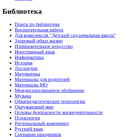
Библиотека
Поиск по библиотеке
Воспитательная работа
Для комплексов "Детский сад-начальная школа"
Здоровый образ жизни
Изобразительное искусство
Иностранный язык
Информатика
История
Логопедия
Математика
Материалы для родителей
Материалы МО
Междисциплинарное обобщение
Музыка
Общепедагогические технологии
Окружающий мир
Основы безопасности жизнедеятельности
Психология
Региональный компонент
Русский язык
Сценарии праздников