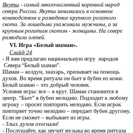
Якуты
- самый многочисленный коренной народ
севера России. Якуты занимались в основном
коневодством и разведение крупного рогатого
скота. За лошадьми ухаживали мужчины, а за
крупным рогатым скотом - женщины. На севере
разводили оленей.
VI. Игра «Белый шаман».
Слайд 24
- Я вам предлагаю национальную игру народов
Севера “Белый шаман”.
Шаман – колдун, знахарь, призывает на помощь
духов. Во время ритуала он бьет в бубен из кожи.
Белый шаман – это добрый человек.
Условия игры: все – в круг. Шаман становится в
центр. “Бьет” в бубен мелодию. Подходит к любому
игроку – просит повторить мелодию. Если игрок
повторяет точно мелодию – передает бубен другому.
Если не сможет – выбывает из игры.
- Злых духов отогнали!
- Послушайте, как звучит музыка во время ритуала