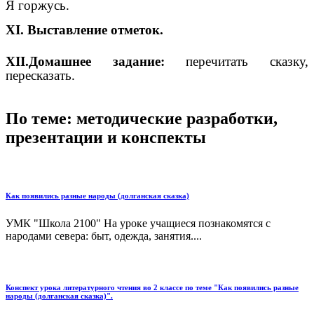
Я горжусь.
XI. Выставление отметок.
XII.Домашнее задание:
перечитать сказку,
пересказать.
По теме: методические разработки,
презентации и конспекты
Как появились разные народы (долганская сказка)
УМК "Школа 2100" На уроке учащиеся познакомятся с
народами севера: быт, одежда, занятия....
Конспект урока литературного чтения во 2 классе по теме "Как появились разные
народы (долганская сказка)".