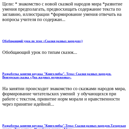
Цели: * знакомство с новой сказкой народов мира *развитие
умения предполагать, предвосхищать содержание текста по
заглавию, иллюстрации *формирование умения отвечать на
вопросы учителя по содержан...
Обобщающий урок по теме «Сказки разных народов»)
Обобщающий урок по типам сказок...
Разработка занятия кружка "Книголюбы". Тема: Сказки разных народов.
Венгерская сказка «Два жадных медвежонка».
На занятии происходит знакомство со сказками народов мира,
формирование читательских умений у обучающихся при
работе с текстом, привитие норм морали и нравственности
через принятие идейной...
Разработка занятия кружка "Книголюбы".Тема: Сказки разных народов.Татарская