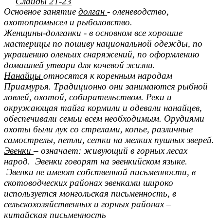
Слайды 21-23
Основное занятие
долган
- оленеводство,
охотопромысел и рыболовство.
Женщины-долганки - в основном все хорошие
мастерицы по пошиву национальной одежды, по
украшению оленьих снаряжений, по оформлению
домашней утвари для кочевой жизни.
Нанайцы
относятся к коренным народам
Приамурья. Традиционно они занимаются рыбной
ловлей, охотой, собирательством. Реки и
окружающая тайга кормили и одевали нанайцев,
обеспечивали семьи всем необходимым. Орудиями
охоты были лук со стрелами, копье, различные
самострелы, петли, сетки на мелких пушных зверей.
Эвенки
– означает: живующий в горных лесах
народ. Эвенки говорят на эвенкийском языке.
Эвенки не имеют собственной письменности, в
скотоводческих районах эвенками широко
используется монгольская письменность, в
сельскохозяйственных и горных районах –
китайская письменность