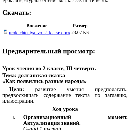
Урок литературного чтения во 2 классе, III ч етверть.
Скачать:
Вложение
Размер
23.67 КБ
urok_chteniya_vo_2_klasse.docx
Предварительный просмотр:
Урок чтения во 2 классе, III четверть
Тема: долганская сказка
«Как появились разные народы»
Цели:
развитие умения предполагать,
предвосхищать содержание текста по заглавию,
иллюстрации.
Ход урока
Организационный момент.
Актуализация знаний.
Слайд 1 пустой