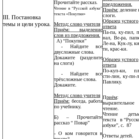
Прочитайте рассказ.
предложения.
Чтение в “Русской азбуке”
Приём:
деление 
текста «Покупки»
слоги.
III. Постановка
Образец устного
темы и цели урока
Метод: слово учителя
.
ответа
Приём: выделение
Па-па, ку-пил, п
слов из предложения.
нал, Ве-ра, папк
А) “Покупки”
Ле-на, Кук-лу, ки
- Найдите все
ти, крас-ки.
двусложные слова.
Докажите (разделите
Образец устного
на слоги)
ответа
По-куп-ки, пл
- Найдите все
сти-лин, ку-пи-л
трёхсложные слова.
Павлику.
Докажите.
Метод: слово учителя
П
риём
:
Приём:
беседа, работа
выразительное
по учебнику.
чтение.
Чтение деть
Б) – Прочитайте
текста в “Русск
рассказ “ Повар”
азбуке”, с. 87
- О ком говорится в
Ответы детей.
тексте?