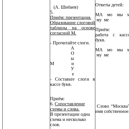
Ответы детей:
(А. Шибаев)
5.
МА мо мы 
Приём: презентация.
му ме
Образование слоговой
таблицы на основе
Приём:
согласной М.
работа с касс
букв.
- Прочитайте слоги.
А
МА мо мы 
О
му ме
ы
М и
У
е
- Составьте слоги в
кассе букв.
Приём:
6.
Сопоставление
Слово “Москва”
схемы и слова.
имя собственное
В презентации одна
схема и несколько
слов.