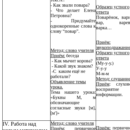
- Как звали повара?
Образец устного
- Что делает Елена
ответа
Петровна?
Поварёнок, вари
- Придумайте
вар, варев
однокоренные слова к
варка…
слову “повар”.
Приём:
звукоподражание
Метод: слово учителя
Образец устного
Приём:
беседа
ответа
- Как мычит корова?
(Му-у-у.)
- Какой звук знаком?
У-у-у
-С каким ещё не
М-м-м
работали?
Метод: слушани
Объявление темы
Приём
: слухов
урока.
восприятие
Тема нашего урока:
информации.
«Буквы М, м
обозначающие
согласные звуки [м],
[м']»
IV. Работа над
Метод: слово учителя
Приём:
первичн
Приём:
первичное