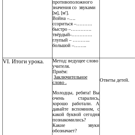
противоположного
значения со звуками
[м], [м'].
Война –….
ссориться –……….
быстро –………….
твёрдый-………….
глупый – ………..
большой –……..
VI. Итоги урока.
Метод: ведущее слово
учителя.
Приём:
Заключительное
Ответы детей.
слово .
Молодцы, ребята! Вы
очень старались,
хорошо работали. А
давайте вспомним, с
какой буквой сегодня
познакомились?
Какие звуки
обозначает?