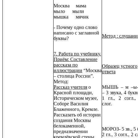
Москва мама
мыло мыли
мышка мячик
- Почему одно слово
написано с заглавной
Метод : слушани
буквы?
7. Работа по учебнику.
Приём: Составление
рассказа по
Образец устного
иллюстрации
“Москва
ответа
– столица России”.
Метод:
Рассказ учителя
о
МЫШЬ – м –ы
Красной площади,
– 3 звука, 4 букв
Историческом музее,
1 гл., 2 согл.,
Соборе Василия
слог.
Блаженного, Кремле.
Рассказать об истории
создания Москвы
белокаменной,
МОРОЗ- 5 зв., 5 б
предназначении
2 гл., 3 согл., 2 с
кремлёвской стены.