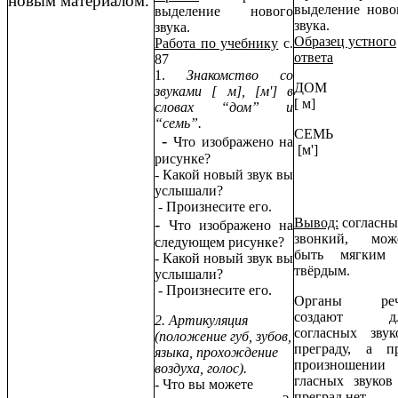
новым материалом.
выделение ново
выделение нового
звука.
звука.
Образец устного
Работа по учебнику
с.
ответа
87
1.
Знакомство со
ДОМ
звуками [ м], [м'] в
[ м]
словах “дом” и
“семь”.
СЕМЬ
-
Что изображено на
[м']
рисунке?
- Какой новый звук вы
услышали?
- Произнесите его.
-
Вывод:
согласны
Что изображено на
звонкий, мож
следующем рисунке?
быть мягким
- Какой новый звук вы
твёрдым.
услышали?
- Произнесите его.
Органы ре
создают д
2. Артикуляция
согласных звук
(положение губ, зубов,
преграду, а п
языка, прохождение
произношении
воздуха, голос).
гласных звуков
- Что вы можете
преград нет.