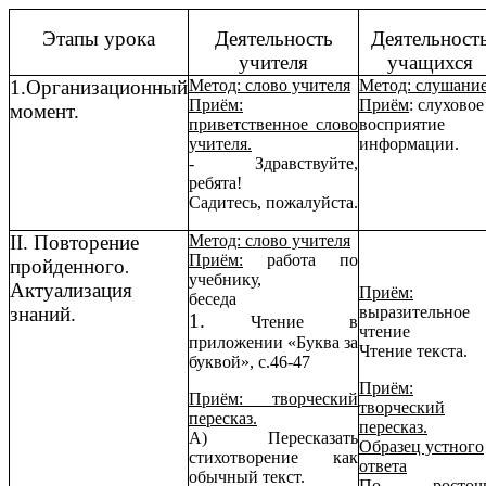
Этапы урока
Деятельность
Деятельност
учителя
учащихся
1.Организационный
Метод: слово учителя
Метод: слушани
Приём:
Приём
: слуховое
момент.
приветственное слово
восприятие
учителя.
информации.
- Здравствуйте,
ребята!
Садитесь, пожалуйста.
II. Повторение
Метод: слово учителя
Приём:
работа по
пройденного
.
учебнику,
Актуализация
Приём:
беседа
знаний.
выразительное
1.
Чтение в
чтение
приложении «Буква за
Чтение текста.
буквой», с.46-47
Приём:
Приём: творческий
творческий
пересказ.
пересказ.
А) Пересказать
Образец устного
стихотворение как
ответа
обычный текст.
По росточ