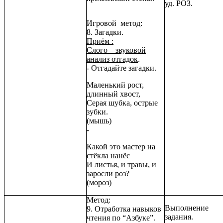
уд. РОЗ.
Игровой метод:
8. Загадки.
Приём :
Слого – звуковой
анализ отгадок
.
- Отгадайте загадки.
Маленький рост,
длинный хвост,
Серая шубка, острые
зубки.
(мышь)
-
Какой это мастер на
стёкла нанёс
И листья, и травы, и
заросли роз?
(мороз)
Метод:
Выполнение
9. Отработка навыков
задания.
чтения по “Азбуке”.