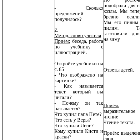
подобрали для н
- Сколько
козлы. Мы тепе
предложений
бревно осили
получилось?
Мы его пилим
пилим. Та
2.
заготовили дро
Метод: слово учителя
на зиму.
Приём:
беседа, работа
по учебнику с
иллюстрацией.
Откройте учебники на
с. 85
Ответы детей.
- Что изображено на
картинке?
- Как называется
текст, который вы
читали?
- Почему он так
Приём:
называется?
выразительное
Что купил папа Пете?
чтение
Что есть у Веры?
Чтение текста.
Что купили Лене?
Кому купили Кисти и
Приём: выделен
краски?
слов и