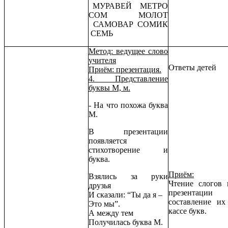
МУРАВЕЙ МЕТРО
СОМ МОЛОТ
САМОВАР СОМИК
СЕМЬ
Метод: ведущее слово
учителя
Ответы детей
Приём: презентация.
4. Представление
буквы М, м.
- На что похожа буква
М.
В презентации
появляется
стихотворение и
буква.
Приём:
Взялись за руки
Чтение слогов 
друзья
презентации
И сказали: “Ты да я –
составление их
Это мы”.
кассе букв.
А между тем
Получилась буква М.