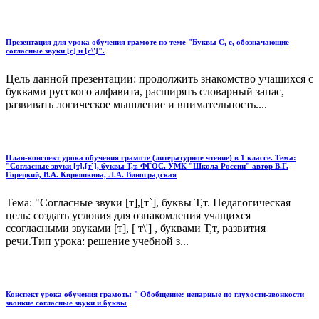
Презентация для урока обучения грамоте по теме "Буквы С, с, обозначающие
согласные звуки [с] и [с\']".
Цель данной презентации: продолжить знакомство учащихся с
буквами русского алфавита, расширять словарный запас,
развивать логическое мышление и внимательность....
План-конспект урока обучения грамоте (литературное чтение) в 1 классе. Тема:
"Согласные звуки [т],[т`], буквы Т,т. ФГОС. УМК "Школа России" автор В.Г.
Горецкий, В.А. Кирюшкина, Л.А. Виноградская
Тема: "Согласные звуки [т],[т`], буквы Т,т. Педагогическая
цель: создать условия для ознакомления учащихся
ссогласными звуками [т], [ т\'] , буквами Т,т, развития
речи.Тип урока: решение учебной з...
Конспект урока обучения грамоты " Обобщение: непарные по глухости-звонкости
звонкие согласные звуки и буквы