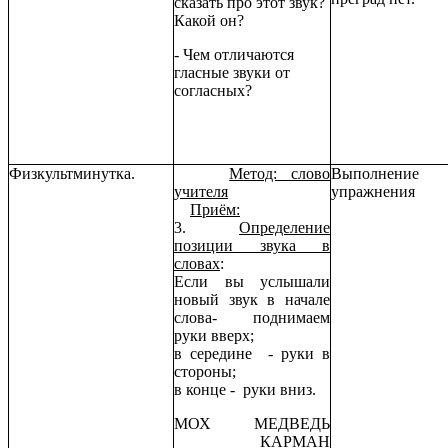
сказать про этот звук?
Какой он?
- Чем отличаются
гласные звуки от
согласных?
Физкультминутка.
Метод: слово
Выполнение
учителя
упражнения
Приём:
3.
Определение
позиции звука в
словах
:
Если вы услышали
новый звук в начале
слова- поднимаем
руки вверх;
в середине - руки в
стороны;
в конце - руки вниз.
МОХ МЕДВЕДЬ
КАРМАН