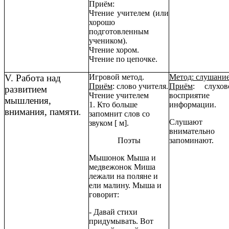
Приём:
Чтение учителем (или
хорошо
подготовленным
учеником).
Чтение хором.
Чтение по цепочке.
V. Работа над
Игровой метод.
Метод: слушани
Приём
: слово учителя.
Приём
: слухов
развитием
Чтение учителем
восприятие
мышления,
1. Кто больше
информации.
внимания, памяти
.
запомнит слов со
Слушают
звуком [ м].
внимательно
Поэты
запоминают.
Мышонок Мыша и
медвежонок Миша
лежали на поляне и
ели малину. Мыша и
говорит:
- Давай стихи
придумывать. Вот