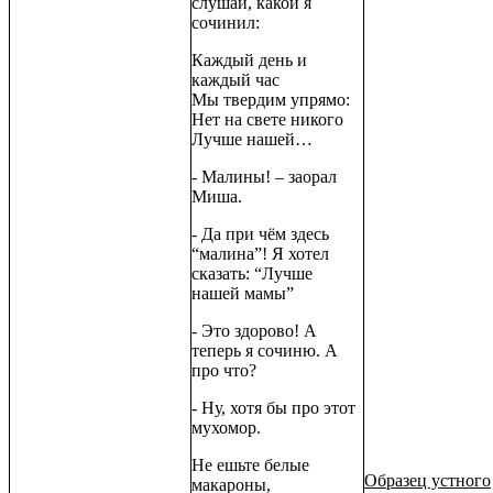
слушай, какой я
сочинил:
Каждый день и
каждый час
Мы твердим упрямо:
Нет на свете никого
Лучше нашей…
- Малины! – заорал
Миша.
- Да при чём здесь
“малина”! Я хотел
сказать: “Лучше
нашей мамы”
- Это здорово! А
теперь я сочиню. А
про что?
- Ну, хотя бы про этот
мухомор.
Не ешьте белые
Образец устного
макароны,