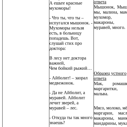
ответа
А ешьте красные
Мышонок, Мыш
мухоморы!
мы, малина, мам
мухомор,
- Что ты, что ты –
макароны,
испугался мышонок. -
муравей, много.
Мухоморы нельзя
есть, в больницу
попадешь. Вот,
слушай стих про
доктора:
В лесу нет доктора
важней,
Чем бойкий рыжий…
Образец устного
- Айболит! – заорал
ответа
медвежонок.
Мак, ромашк
маргаритки,
- Да не Айболит, а
мальва.
муравей. Айболит
лечит зверей, а
муравей – лес.
Мясо, молоко, мё
маргарин, масл
- Откуда ты так много
макароны, манк
знаешь?
мандарины, мука