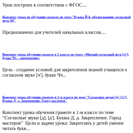
Урок построен в соответствии с ФГОС....
Конспект урока по обучению грамоте по теме:"Буквы Й,й, обозначающие согласный
звук [й]"
Предназначено для учителей начальных классов....
Конспект урока обучения грамоте в 1 классе по теме: «Мягкий согласный звук [ч\'],
буква Чч – закрепление»
Цель - создание условий для закрепления знаний учащихся о
согласном звуке [ч'], букве Чч...
Конспект урока обучения грамоте в 1-м классе по теме "Согласные звуки [д], [д\'].
Буквы Д, д. Закрепление. Город мастеров"
Конспект урока обучения грамоте в 1-м классе по теме
"Согласные звуки [д], [д']. Буквы Д, д. Закрепление. Город
мастеров" Цели и задачи урока: Закреплять у детей умение
читать букв...