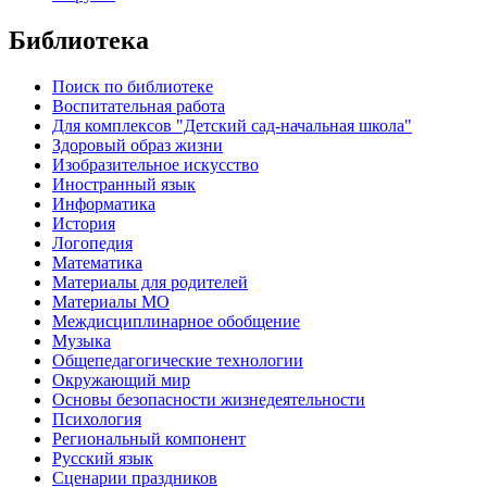
Библиотека
Поиск по библиотеке
Воспитательная работа
Для комплексов "Детский сад-начальная школа"
Здоровый образ жизни
Изобразительное искусство
Иностранный язык
Информатика
История
Логопедия
Математика
Материалы для родителей
Материалы МО
Междисциплинарное обобщение
Музыка
Общепедагогические технологии
Окружающий мир
Основы безопасности жизнедеятельности
Психология
Региональный компонент
Русский язык
Сценарии праздников