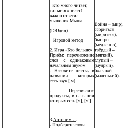
- Кто много читает,
тот много знает! –
важно ответил
мышонок Мыша.
Война – (мир),
ссориться –
(Г.Юдин)
(мириться),
быстро –
Игровой
метод
(медленно),
2.
Игра
«Кто больше»
твёрдый –
Приём:
перечисление
(мягкий),
слов с одинаковым
глупый –
начальным звуком
(мудрый),
- Назовите цветы, в
большой –
названии которых
(маленький).
есть звук [ м].
- Перечислите
продукты, в названии
которых есть [м], [м']
3.
Антонимы
.
- Подберите слова