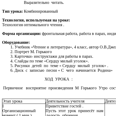
Выразительно читать.
Тип урока:
Комбинированный
Технология, используемая на уроке:
Технология оптимального чтения .
Форма организации:
фронтальная работа, работа в парах, инд
Оборудование:
Учебник «Чтение и литература», 4 класс, автор О.В.Дже
Портрет М. Горького
Карточки- инструктажи для работы в парах.
Слайды по теме «Сердцу милый уголок».
Рисунки детей по теме « Сердцу милый уголок» .
Диск с записью песни « С чего начинается Родина»
ХОД УРОКА :
Первичное восприятие произведения М Горького Утро сос
Этап урока
Деятельность учителя
Деяте
I
Приветствие гостей .
Организационный
Пусть этот урок принесёт нам
момент ( 1 мин.)
радость общения