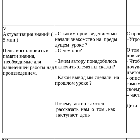
V.
- С каким произведением мы
С про
Актуализация знаний (
начали знакомство на преды-
«Утро
5 мин.)
дущем уроке ?
О том
Цель: восстановить в
- О чём оно?
новый
памяти знания,
- Зачем автору понадобилось
- Что
необходимые для
включить элементы сказки?
почув
дальнейшей работы над
цветов
произведением.
- Какой вывод мы сделали на
- опи
прошлом уроке ?
самым
своем
– час
Почему автор захотел
Дети 
рассказать нам о том , как
наступает день