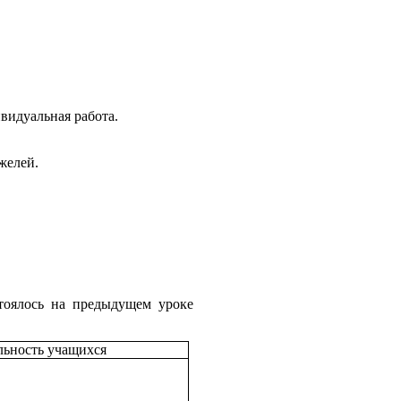
ивидуальная работа.
желей.
тоялось на предыдущем уроке
льность учащихся