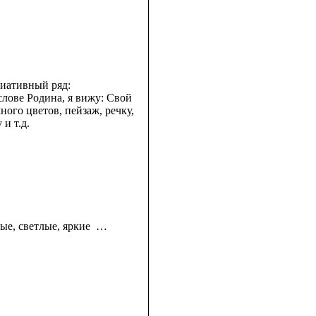
иативный ряд:
 слове Родина, я вижу: Свой
ного цветов, пейзаж, речку,
 и т.д.
лые, светлые, яркие …