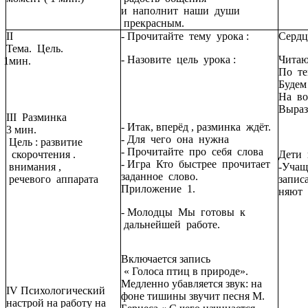
и наполнит наши души
прекрасным.
II
- Прочитайте тему урока :
Сердц
Тема. Цель.
- Назовите цель урока :
Читаю
1мин.
По т
Будем
На во
Выраз
III Разминка
- Итак, вперёд , разминка ждёт.
3 мин.
- Для чего она нужна
Цель : развитие
- Прочитайте про себя слова
скорочтения .
Дети 
- Игра Кто быстрее прочитает
внимания ,
-Учащ
заданное слово.
речевого аппарата
запис
Приложение 1.
няют 
- Молодцы Мы готовы к
дальнейшей работе.
Включается запись
« Голоса птиц в природе».
Медленно убавляется звук: на
IV Психологический
фоне тишины звучит песня М.
настрой на работу на