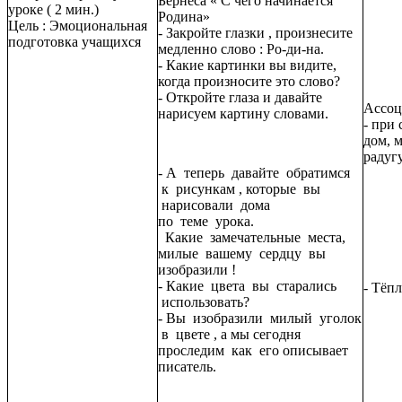
Бернеса « С чего начинается
уроке ( 2 мин.)
Родина»
Цель : Эмоциональная
- Закройте глазки , произнесите
подготовка учащихся
медленно слово : Ро-ди-на.
- Какие картинки вы видите,
когда произносите это слово?
- Откройте глаза и давайте
Ассоц
нарисуем картину словами.
- при
дом, м
радугу
- А теперь давайте обратимся
к рисункам , которые вы
нарисовали дома
по теме урока.
Какие замечательные места,
милые вашему сердцу вы
изобразили !
- Какие цвета вы старались
- Тёп
использовать?
- Вы изобразили милый уголок
в цвете , а мы сегодня
проследим как его описывает
писатель.