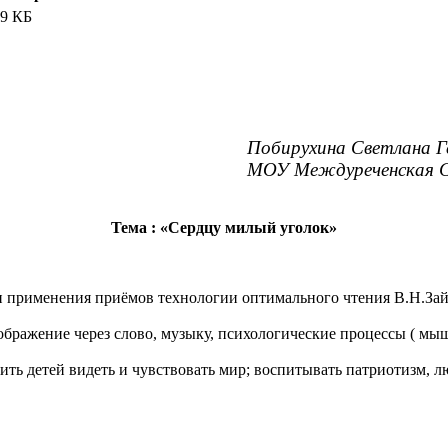
9 КБ
ирухина Светлана Геннад
ОУ Междуреченская С
Тема : «Сердцу милый уголок»
и применения приёмов технологии оптимального чтения В.Н.Зай
ображение через слово, музыку, психологические процессы ( мыш
чить детей видеть и чувствовать мир; воспитывать патриотизм, л