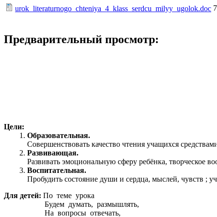
7
urok_literaturnogo_chteniya_4_klass_serdcu_milyy_ugolok.doc
Предварительный просмотр:
Поб
М
Цели:
Образовательная.
Совершенствовать качество чтения учащихся средствам
Развивающая.
Развивать эмоциональную сферу ребёнка, творческое во
Воспитательная.
Пробудить состояние души и сердца, мыслей, чувств ; у
Для детей:
По теме урока
Будем думать, размышлять,
На вопросы отвечать,