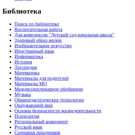
Библиотека
Поиск по библиотеке
Воспитательная работа
Для комплексов "Детский сад-начальная школа"
Здоровый образ жизни
Изобразительное искусство
Иностранный язык
Информатика
История
Логопедия
Математика
Материалы для родителей
Материалы МО
Междисциплинарное обобщение
Музыка
Общепедагогические технологии
Окружающий мир
Основы безопасности жизнедеятельности
Психология
Региональный компонент
Русский язык
Сценарии праздников