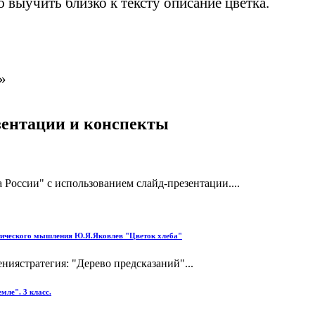
 выучить близко к тексту описание цветка.
»
езентации и конспекты
 России" с использованием слайд-презентации....
итического мышления Ю.Я.Яковлев "Цветок хлеба"
ниястратегия: "Дерево предсказаний"...
мле". 3 класс.