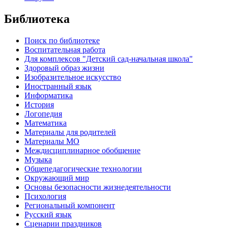
Библиотека
Поиск по библиотеке
Воспитательная работа
Для комплексов "Детский сад-начальная школа"
Здоровый образ жизни
Изобразительное искусство
Иностранный язык
Информатика
История
Логопедия
Математика
Материалы для родителей
Материалы МО
Междисциплинарное обобщение
Музыка
Общепедагогические технологии
Окружающий мир
Основы безопасности жизнедеятельности
Психология
Региональный компонент
Русский язык
Сценарии праздников