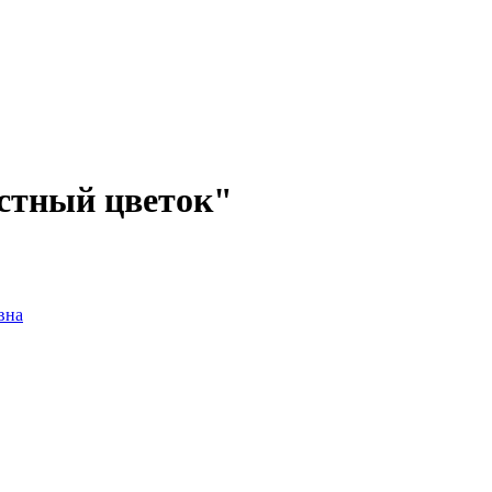
естный цветок"
вна