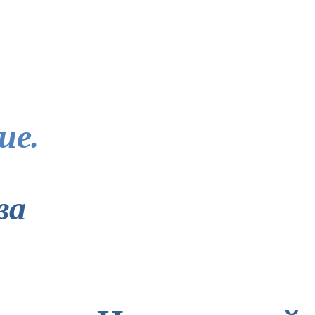
ие.
ва