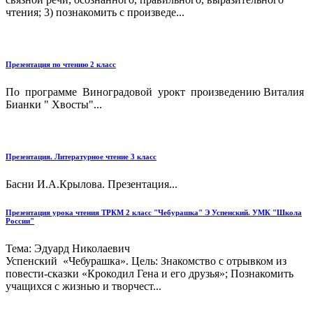
чтения; 3) познакомить с произведе...
Презентация по чтению 2 класс
По программе Виноградовой урокт произведению Виталия
Бианки " Хвосты"...
Презентация. Литературное чтение 3 класс
Басни И.А.Крылова. Презентация...
Презентация урока чтения ТРКМ 2 класс "Чебурашка" Э Успенский. УМК "Школа
России"
Тема: Эдуард Николаевич
Успенский «Чебурашка». Цель: Знакомство с отрывком из
повести-сказки «Крокодил Гена и его друзья»; Познакомить
учащихся с жизнью и творчест...