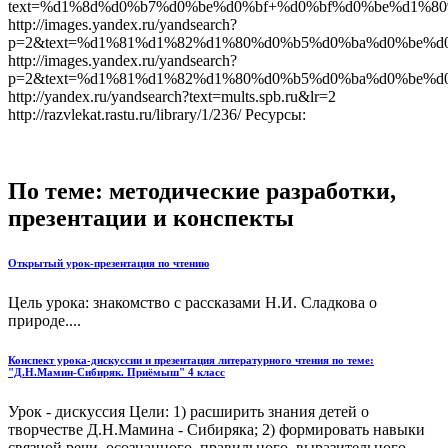
text=%d1%8d%d0%b7%d0%be%d0%bf+%d0%bf%d0%be%d1%80
http://images.yandex.ru/yandsearch?
p=2&text=%d1%81%d1%82%d1%80%d0%b5%d0%ba%d0%be%d
http://images.yandex.ru/yandsearch?
p=2&text=%d1%81%d1%82%d1%80%d0%b5%d0%ba%d0%be%d
http://yandex.ru/yandsearch?text=mults.spb.ru&lr=2
http://razvlekat.rastu.ru/library/1/236/ Ресурсы:
По теме: методические разработки,
презентации и конспекты
Открытый урок-презентация по чтению
Цель урока: знакомство с рассказами Н.И. Сладкова о
природе....
Конспект урока-дискуссии и презентация литературного чтения по теме:
"Д.Н.Мамин-Сибиряк. Приёмыш" 4 класс
Урок - дискуссия Цели: 1) расширить знания детей о
творчестве Д.Н.Мамина - Сибиряка; 2) формировать навыки
связной речи, осознанного, правильного, выразительного