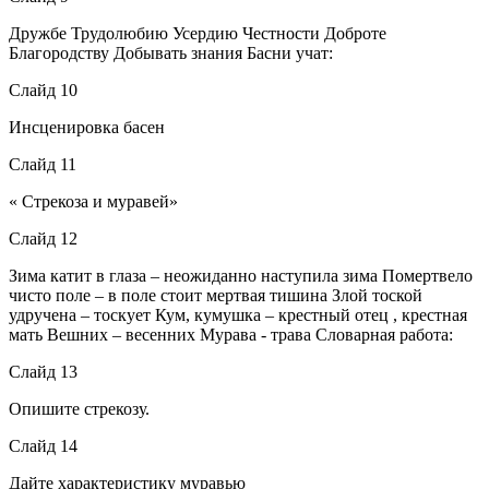
Дружбе Трудолюбию Усердию Честности Доброте
Благородству Добывать знания Басни учат:
Слайд 10
Инсценировка басен
Слайд 11
« Стрекоза и муравей»
Слайд 12
Зима катит в глаза – неожиданно наступила зима Помертвело
чисто поле – в поле стоит мертвая тишина Злой тоской
удручена – тоскует Кум, кумушка – крестный отец , крестная
мать Вешних – весенних Мурава - трава Словарная работа:
Слайд 13
Опишите стрекозу.
Слайд 14
Дайте характеристику муравью