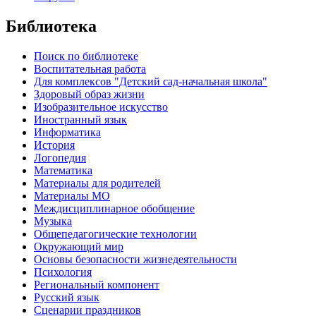
Библиотека
Поиск по библиотеке
Воспитательная работа
Для комплексов "Детский сад-начальная школа"
Здоровый образ жизни
Изобразительное искусство
Иностранный язык
Информатика
История
Логопедия
Математика
Материалы для родителей
Материалы МО
Междисциплинарное обобщение
Музыка
Общепедагогические технологии
Окружающий мир
Основы безопасности жизнедеятельности
Психология
Региональный компонент
Русский язык
Сценарии праздников