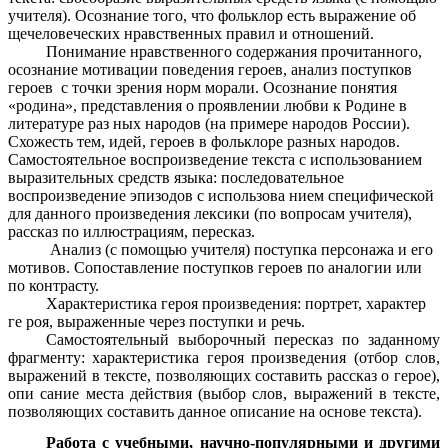
учителя). Осознание того, что фольклор есть выражение об
щечеловеческих нравственных правил и отношений.
Понимание нравственного содержания прочитанного,
осознание мотивации поведения героев, анализ поступков
героев с точки зрения норм морали. Осознание понятия
«родина», представления о проявлении любви к Родине в
литературе раз ных народов (на примере народов России).
Схожесть тем, идей, героев в фольклоре разных народов.
Самостоятельное воспроизведение текста с использованием
выразительных средств языка: последовательное
воспроизведение эпизодов с использова нием специфической
для данного произведения лексики (по вопросам учителя),
рассказ по иллюстрациям, пересказ.
Анализ (с помощью учителя) поступка персонажа и его
мотивов. Сопоставление поступков героев по аналогии или
по контрасту.
Характеристика героя произведения: портрет, характер
ге роя, выраженные через поступки и речь.
Самостоятельный выборочный пересказ по заданному
фрагменту: характеристика героя произведения (отбор слов,
выражений в тексте, позволяющих составить рассказ о герое),
опи сание места действия (выбор слов, выражений в тексте,
позволяющих составить данное описание на основе текста).
Работа с учебными, научно-популярными и другими