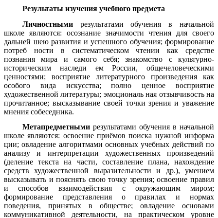
Результаты изучения учебного предмета
Личностными
результатами обучения в начальной
школе являются: осознание значимости чтения для своего
дальней шею развития и успешного обучения; формирование
потреб ности в систематическом чтении как средстве
познания мира и самого себя; знакомство с культурно-
историческим наследи ем России, общечеловеческими
ценностями; восприятие литературного произведения как
особого вида искусства; полно ценное восприятие
художественной литературы; эмоциональ ная отзывчивость на
прочитанное; высказывание своей точки зрения и уважение
мнения собеседника.
Метапредметными
результатами обучения в начальной
школе являются: освоение приёмов поиска нужной информа
ции; овладение алгоритмами основных учебных действий по
анализу и интерпретации художественных произведений
(деление текста на части, составление плана, нахождение
средств художественной выразительности и др.), умением
высказывать и пояснять свою точку зрения; освоение правил
и способов взаимодействия с окружающим миром;
формирование представления о правилах и нормах
поведения, принятых в обществе; овладение основами
коммуникативной деятельности, на практическом уровне