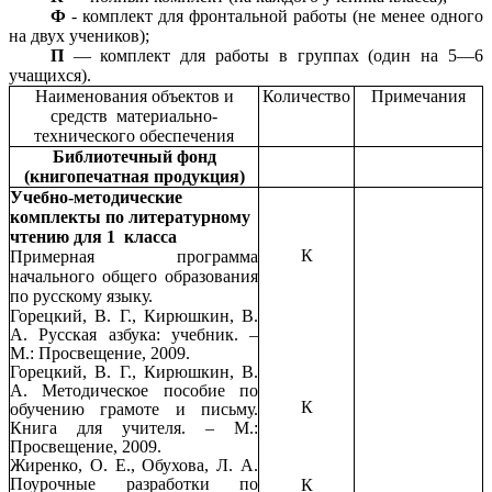
Ф
- комплект для фронтальной работы (не менее одного
на двух учеников);
П
— комплект для работы в группах (один на 5—6
учащихся).
Наименования объектов и
Количество
Примечания
средств
материально-
технического обеспечения
Библиотечный фонд
(книгопечатная продукция)
Учебно-методические
комплекты по литературному
чтению для 1 класса
К
Примерная программа
начального общего образования
по русскому языку.
Горецкий, В. Г., Кирюшкин, В.
А. Русская азбука: учебник. –
М.: Просвещение, 2009.
Горецкий, В. Г., Кирюшкин, В.
А. Методическое пособие по
К
обучению грамоте и письму.
Книга для учителя. – М.:
Просвещение, 2009.
Жиренко, О. Е., Обухова, Л. А.
Поурочные разработки по
К