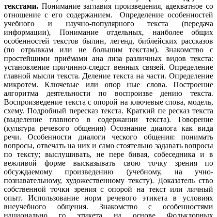
текстами.
Понимание заглавия произведения, адекватное со
отношение с его содержанием. Определение особенностей
учебного и научно-популярного текста (передача
информации), Понимание отдельных, наиболее общих
особенностей текстов былин, легенд, библейских рассказов
(по отрывкам или не большим текстам). Знакомство с
простейшими приёмами ана лиза различных видов текста:
установление причинно-следст венных связей. Определение
главной мысли текста. Деление текста на части. Определение
микротем. Ключевые или опор ные слова. Построение
алгоритма деятельности по воспроизве дению текста.
Воспроизведение текста с опорой на ключевые слова, модель,
схему. Подробный пересказ текста. Краткий пе ресказ текста
(выделение главного в содержании текста). Говорение
(культура речевого общения) Осознание диалога как вида
речи. Особенности диалоги ческого общения: понимать
вопросы, отвечать на них и само стоятельно задавать вопросы
по тексту; выслушивать, не пере бивая, собеседника и в
вежливой форме высказывать свою точку зрения по
обсуждаемому произведению (учебному, на учно-
познавательному, художественному тексту). Доказатель ство
собственной точки зрения с опорой на текст или личный
опыт. Использование норм речевого этикета в условиях
внеучебного общения. Знакомство с особенностями
национально го этикета на основе Фольклорных