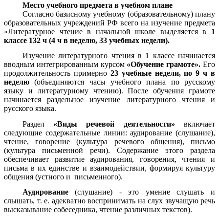
Место учебного предмета в учебном плане
Согласно базисному учебному (образовательному) плану
образовательных учреждений РФ всего на изучение предмета
«Литературное чтение в начальной школе выделяется в
1
классе 132 ч (4 ч в неделю, 33 учебных недели).
Изучение литературного чтения в 1 классе начинается
вводным интегрированным курсом
«Обучение грамоте».
Его
продолжительность примерно
23 учебные недели, по 9 ч в
неделю
(объединяются часы учебного плана по русскому
языку и литературному чтению). После обучения грамоте
начинается раздельное изучение литературного чтения и
русского языка.
Раздел
«Виды речевой деятельности»
включает
следующие содержательные линии: аудирование (слушание),
чтение, говорение (культура речевого общения), письмо
(культура письменной речи). Содержание этого раздела
обеспечивает развитие аудирования, говорения, чтения и
письма в их единстве и взаимодействии, формируя культуру
общения (устного и письменного).
Аудирование
(слушание) - это умение слушать и
слышать, т. е. адекватно воспринимать на слух звучащую речь
высказывание собеседника, чтение различных текстов).