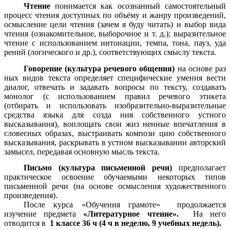
Чтение
понимается как осознанный самостоятельный
процесс чтения доступных по объёму и жанру произведений,
осмысление цели чтения (зачем я буду читать) и выбор вида
чтения (ознакомительное, выборочное и т. д.); выразительное
чтение с использованием интонации, темпа, тона, пауз, уда
рений (логического и др.), соответствующих смыслу текста.
Говорение (культура речевого общения)
на основе раз
ных видов текста определяет специфические умения вести
диалог, отвечать и задавать вопросы по тексту, создавать
монолог (с использованием правил речевого этикета
(отбирать и использовать изобразительно-выразительные
средства языка для созда ния собственного устного
высказывания), воплощать свои жиз ненные впечатления в
словесных образах, выстраивать компози цию собственного
высказывания, раскрывать в устном высказывании авторский
замысел, передавая основную мысль текста.
Письмо (культура письменной речи)
предполагает
практическое освоение обучаемыми некоторых типов
письменной речи (на основе осмысления художественного
произведения).
После курса «Обучения грамоте» продолжается
изучение предмета
«Литературное чтение».
На него
отводится в
1 классе 36 ч (4 ч в неделю, 9 учебных недель).