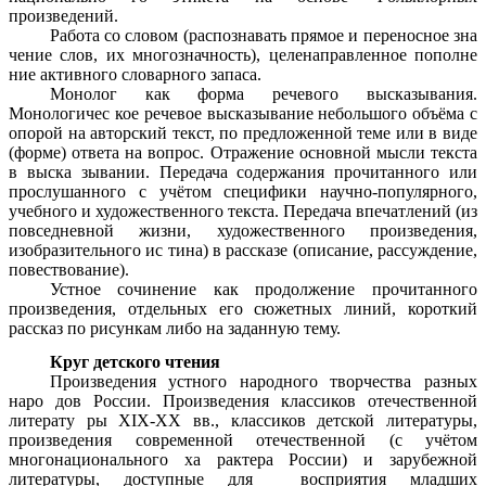
произведений.
Работа со словом (распознавать прямое и переносное зна
чение слов, их многозначность), целенаправленное пополне
ние активного словарного запаса.
Монолог как форма речевого высказывания.
Монологичес кое речевое высказывание небольшого объёма с
опорой на авторский текст, по предложенной теме или в виде
(форме) ответа на вопрос. Отражение основной мысли текста
в выска зывании. Передача содержания прочитанного или
прослушанного с учётом специфики научно-популярного,
учебного и художественного текста. Передача впечатлений (из
повседневной жизни, художественного произведения,
изобразительного ис тина) в рассказе (описание, рассуждение,
повествование).
Устное сочинение как продолжение прочитанного
произведения, отдельных его сюжетных линий, короткий
рассказ по рисункам либо на заданную тему.
Круг детского чтения
Произведения устного народного творчества разных
наро дов России. Произведения классиков отечественной
литерату ры XIX-XX вв., классиков детской литературы,
произведения современной отечественной (с учётом
многонационального ха рактера России) и зарубежной
литературы, доступные для восприятия младших