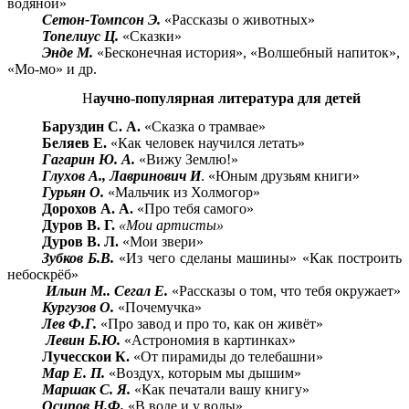
водяной»
Сетон-Томпсон Э.
«Рассказы о животных»
Топелиус Ц.
«Сказки»
Энде М.
«Бесконечная история», «Волшебный напиток»,
«Мо-мо» и др.
Н
аучно-популярная литература для детей
Баруздин С. А.
«Сказка о трамвае»
Беляев Е.
«Как человек научился летать»
Гагарин Ю. А.
«Вижу Землю!»
Глухов А., Лавринович И
. «Юным друзьям книги»
Гурьян О.
«Мальчик из Холмогор»
Дорохов А. А.
«Про тебя самого»
Дуров В. Г.
«Мои артисты»
Дуров В. Л.
«Мои звери»
Зубков Б.В.
«Из чего сделаны машины» «Как построить
небоскрёб»
Ильин М.. Сегал Е.
«Рассказы о том, что тебя окружает»
Кургузов О.
«Почемучка»
Лев Ф.Г.
«Про завод и про то, как он живёт»
Левин Б.Ю.
«Астрономия в картинках»
Лучесскои К.
«От пирамиды до телебашни»
Map Е. П.
«Воздух, которым мы дышим»
Маршак С. Я.
«Как печатали вашу книгу»
Осипов Н.Ф.
«В воде и у воды»