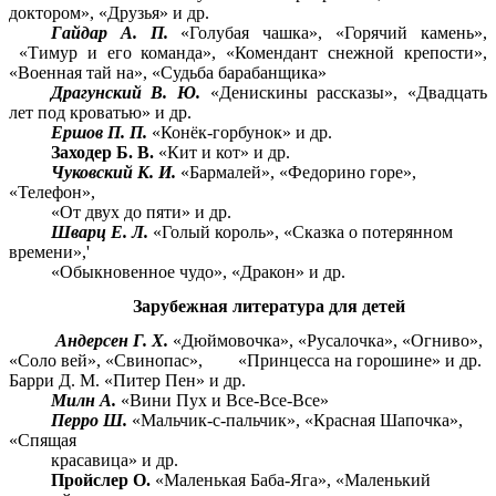
доктором», «Друзья» и др.
Гайдар А. П.
«Голубая чашка», «Горячий камень»,
«Тимур и его команда», «Комендант снежной крепости»,
«Военная тай на», «Судьба барабанщика»
Драгунский В. Ю.
«Денискины рассказы», «Двадцать
лет под кроватью» и др.
Ершов П. П.
«Конёк-горбунок» и др.
Заходер Б. В.
«Кит и кот» и др.
Чуковский К. И.
«Бармалей», «Федорино горе»,
«Телефон»,
«От двух до пяти» и др.
Шварц Е. Л.
«Голый король», «Сказка о потерянном
времени»,'
«Обыкновенное чудо», «Дракон» и др.
Зарубежная литература для детей
Андерсен Г. X.
«Дюймовочка», «Русалочка», «Огниво»,
«Соло вей», «Свинопас», «Принцесса на горошине» и др.
Барри Д. М. «Питер Пен» и др.
Милн А.
«Вини Пух и Все-Все-Все»
Перро Ш.
«Мальчик-с-пальчик», «Красная Шапочка»,
«Спящая
красавица» и др.
Пройслер О.
«Маленькая Баба-Яга», «Маленький