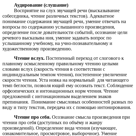
Аудирование (слушание)
Восприятие на слух звучащей речи (высказывание
собеседника, чтение различных текстов). Адекватное
понимание содержания звучащей речи, умение отвечать на
вопросы по содержанию услышанного произведения,
определение после довательности событий, осознание цели
речевого высказыва ния, умение задавать вопрос по
услышанному учебному, на учно-познавательному и
художественному произведению.
Чтение вслух.
Постепенный переход от слогового к
плавному осмысленному правильному чтению целыми
словами вслух (скорость чтения в соответствии с
индивидуальным темпом чтения), постепенное увеличение
скорости чтения. Уста новка на нормальный для читающего
темп беглости, позволя ющий ему осознать текст. Соблюдение
орфоэпических и интонационных норм чтения. Чтение
предложений с интонационным выделением знаков
препинания. Понимание смысловых особенностей разных по
виду и типу текстов, передача их с помощью интонирования.
Чтение про себя.
Осознание смысла произведения при
чтении про себя (доступных по объёму и жанру
произведений). Определение вида чтения (изучающее,
ознакомительное, просмотровое, выборочное). Умение