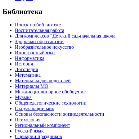
Библиотека
Поиск по библиотеке
Воспитательная работа
Для комплексов "Детский сад-начальная школа"
Здоровый образ жизни
Изобразительное искусство
Иностранный язык
Информатика
История
Логопедия
Математика
Материалы для родителей
Материалы МО
Междисциплинарное обобщение
Музыка
Общепедагогические технологии
Окружающий мир
Основы безопасности жизнедеятельности
Психология
Региональный компонент
Русский язык
Сценарии праздников