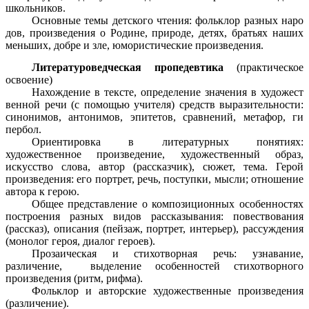
школьников.
Основные темы детского чтения: фольклор разных наро
дов, произведения о Родине, природе, детях, братьях наших
меньших, добре и зле, юмористические произведения.
Литературоведческая пропедевтика
(практическое
освоение)
Нахождение в тексте, определение значения в художест
венной речи (с помощью учителя) средств выразительности:
синонимов, антонимов, эпитетов, сравнений, метафор, ги
пербол.
Ориентировка в литературных понятиях:
художественное произведение, художественный образ,
искусство слова, автор (рассказчик), сюжет, тема. Герой
произведения: его портрет, речь, поступки, мысли; отношение
автора к герою.
Общее представление о композиционных особенностях
построения разных видов рассказывания: повествования
(рассказ), описания (пейзаж, портрет, интерьер), рассуждения
(монолог героя, диалог героев).
Прозаическая и стихотворная речь: узнавание,
различение, выделение особенностей стихотворного
произведения (ритм, рифма).
Фольклор и авторские художественные произведения
(различение).