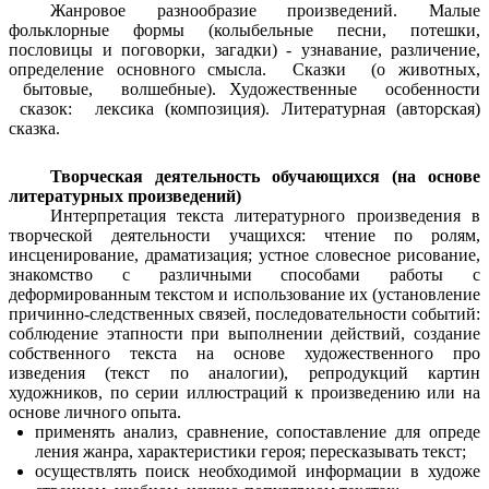
Жанровое разнообразие произведений. Малые
фольклорные формы (колыбельные песни, потешки,
пословицы и поговорки, загадки) - узнавание, различение,
определение основного смысла. Сказки (о животных,
бытовые, волшебные). Художественные особенности
сказок: лексика (композиция). Литературная (авторская)
сказка.
Творческая деятельность обучающихся (на основе
литературных произведений)
Интерпретация текста литературного произведения в
творческой деятельности учащихся: чтение по ролям,
инсценирование, драматизация; устное словесное рисование,
знакомство с различными способами работы с
деформированным текстом и использование их (установление
причинно-следственных связей, последовательности событий:
соблюдение этапности при выполнении действий, создание
собственного текста на основе художественного про
изведения (текст по аналогии), репродукций картин
художников, по серии иллюстраций к произведению или на
основе личного опыта.
применять анализ, сравнение, сопоставление для опреде
ления жанра, характеристики героя; пересказывать текст;
осуществлять поиск необходимой информации в художе