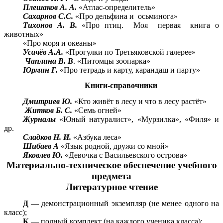
Плешаков А. А.
«Атлас-определитель»
Сахарнов С.С.
«Про дельфина и осьминога»
Тихонов А. В.
«Про птиц. Моя первая книга о
животных»
«Про моря и океаны»
Усачёв А.А.
«Прогулки по Третьяковской галерее»
Чаплина В. В
. «Питомцы зоопарка»
Юрмин Г.
«Про тетрадь и карту, карандаш и парту»
Книги-справочники
Дмитриев Ю.
«Кто живёт в лесу и что в лесу растёт»
Житков Б. С.
«Семь огней»
Журналы
«Юный натуралист», «Мурзилка», «Филя» и
др.
Сладков Н. И.
«Азбука леса»
Шибаев А
«Язык родной, дружи со мной»
Яковлев Ю.
«Девочка с Васильевского острова»
Материально-техническое обеспечение учебного
предмета
Литературное чтение
Д
— демонстрационный экземпляр (не менее одного на
класс);
К
— полный комплект (на каждого ученика класса);