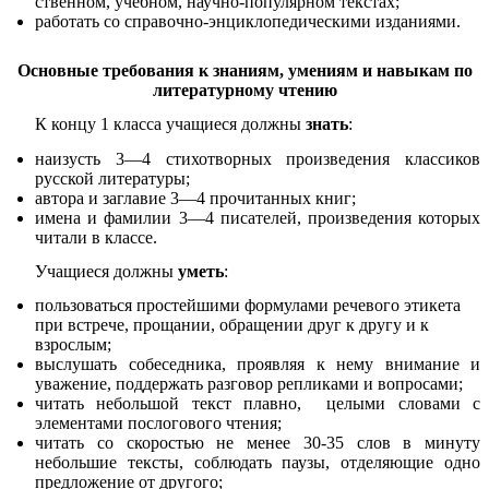
ственном, учебном, научно-популярном текстах;
работать со справочно-энциклопедическими изданиями.
Основные требования к знаниям, умениям и навыкам по
литературному чтению
К концу 1 класса учащиеся должны
знать
:
наизусть 3—4 стихотворных произведения классиков
русской литературы;
автора и заглавие 3—4 прочитанных книг;
имена и фамилии 3—4 писателей, произведения которых
читали в классе.
Учащиеся должны
уметь
:
пользоваться простейшими формулами речевого этикета
при встрече, прощании, обращении друг к другу и к
взрослым;
выслушать собеседника, проявляя к нему внимание и
уважение, поддержать разговор репликами и вопросами;
читать небольшой текст плавно, целыми словами с
элементами послогового чтения;
читать со скоростью не менее 30-35 слов в минуту
небольшие тексты, соблюдать паузы, отделяющие одно
предложение от другого;