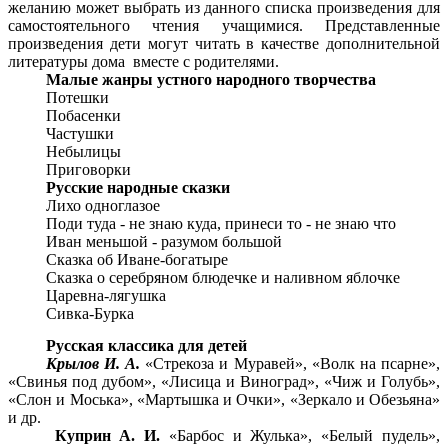
желанию может выбрать из данного списка произведения для
самостоятельного чтения учащимися. Представленные
произведения дети могут читать в качестве дополнительной
литературы дома вместе с родителями.
Малые жанры устного народного творчества
Потешки
Побасенки
Частушки
Небылицы
Приговорки
Русские народные сказки
Лихо одноглазое
Поди туда - не знаю куда, принеси то - не знаю что
Иван меньшой - разумом большой
Сказка об Иване-богатыре
Сказка о серебряном блюдечке и наливном яблочке
Царевна-лягушка
Сивка-Бурка
Русская классика для детей
Крылов И. А.
«Стрекоза и Муравей», «Волк на псарне»,
«Свинья под дубом», «Лисица и Виноград», «Чиж и Голубь»,
«Слон и Моська», «Мартышка и Очки», «Зеркало и Обезьяна»
и др.
Куприн А. И.
«Барбос и Жулька», «Белый пудель»,