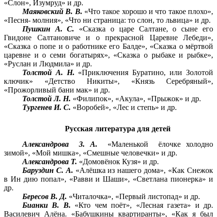
«Слон», Изумруд» и др.
Маяковский В. В.
«Что такое хорошо и что такое плохо»,
«Песня- молния», «Что ни страница: то слон, то львица» и др.
Пушкин А. С.
«Сказка о царе Салтане, о сыне его
Гвидоне Салтановиче и о прекрасной Царевне Лебеди»,
«Сказка о попе и о работнике его Балде», «Сказка о мёртвой
царевне и о семи богатырях», «Сказка о рыбаке и рыбке»,
«Руслан и Людмила» и др.
Толстой А. Н.
«Приключения Буратино, или Золотой
ключик» «Детство Никиты», «Князь Серебряный»,
«Прожорливый бани мак» и др.
Толстой Л. Н.
«Филипок», «Акула», «Прыжок» и др.
Тургенев И. С.
«Воробей», «Лес и степь» и др.
Русская литература для детей
Александрова 3. А.
«Маленькой ёлочке холодно
зимой», «Мой мишка», «Смешные человечки» и др.
Александрова Т.
«Домовёнок Кузя» и др.
Баруздин С. А.
«Алёшка из нашего дома», «Как Снежок
в Ин дию попал», «Равви и Шаши», «Светлана пионерка» и
др.
Бересов В. Д.
«Читалочка», «Первый листопад» и др.
Бианки В. В.
«Кто чем поёт», «Лесная газета» и др.
Василевич Алёна. «Бабушкины квартиранты», «Как я был