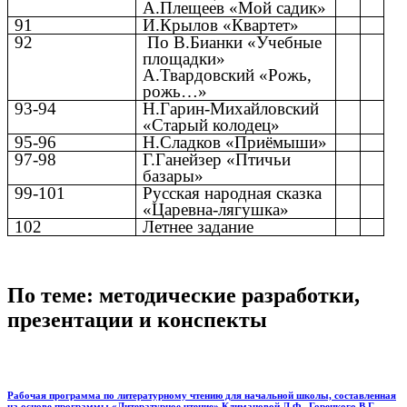
А.Плещеев «Мой садик»
91
И.Крылов «Квартет»
92
По В.Бианки «Учебные
площадки»
А.Твардовский «Рожь,
рожь…»
93-94
Н.Гарин-Михайловский
«Старый колодец»
95-96
Н.Сладков «Приёмыши»
97-98
Г.Ганейзер «Птичьи
базары»
99-101
Русская народная сказка
«Царевна-лягушка»
102
Летнее задание
По теме: методические разработки,
презентации и конспекты
Рабочая программа по литературному чтению для начальной школы, составленная
на основе программы «Литературное чтение» Климановой Л.Ф., Горецкого В.Г.,