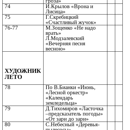
гроза»
74
И.Крылов «Врона и
Лисица»
75
Г.Скребицкий
«Счастливый жучок»
76-77
М.Зощенко «Не надо
врать»
Л.Модзалевский
«Вечерняя песня
весною»
ХУДОЖНИК
ЛЕТО
78
По В.Бианки «Июнь,
«Лесной оркестр»
«Календарь
земледельца»
79
Д.Тихомиров «Ласточка
–предсказатель погоды»
«От зари до зари»
80
С.Небесный «Деревья-
пылесосы»