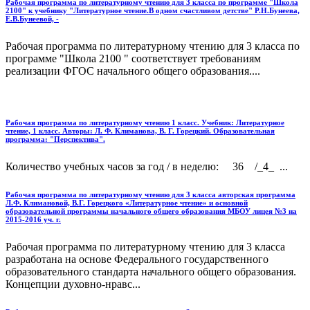
Рабочая программа по литературному чтению для 3 класса по программе "Школа
2100" к учебнику "Литературное чтение.В одном счастливом детстве" Р.Н.Бунеева,
Е.В.Бунеевой, -
Рабочая программа по литературному чтению для 3 класса по
программе "Школа 2100 " соответствует требованиям
реализации ФГОС начального общего образования....
Рабочая программа по литературному чтению 1 класс. Учебник: Литературное
чтение, 1 класс. Авторы: Л. Ф. Климанова, В. Г. Горецкий. Образовательная
программа: "Перспектива".
Количество учебных часов за год / в неделю: 36 /_4_ ...
Рабочая программа по литературному чтению для 3 класса авторская программа
Л.Ф. Климановой, В.Г. Горецкого «Литературное чтение» и основной
образовательной программы начального общего образования МБОУ лицея №3 на
2015-2016 уч. г.
Рабочая программа по литературному чтению для 3 класса
разработана на основе Федерального государственного
образовательного стандарта начального общего образования.
Концепции духовно-нравс...