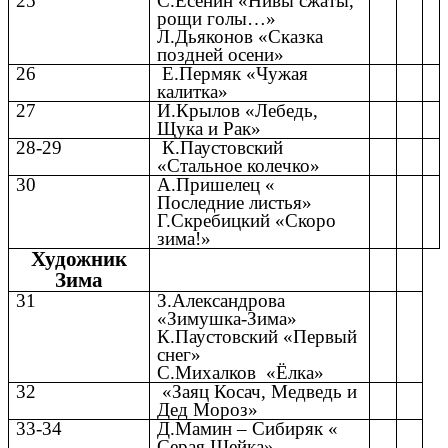
25
С.Есенин «Нивы сжаты,
рощи голы…»
Л.Дьяконов «Сказка
поздней осени»
26
Е.Пермяк «Чужая
калитка»
27
И.Крылов «Лебедь,
Щука и Рак»
28-29
К.Паустовский
«Стальное колечко»
30
А.Пришелец «
Последние листья»
Г.Скребицкий «Скоро
зима!»
Художник
Зима
31
З.Александрова
«Зимушка-Зима»
К.Паустовский «Первый
снег»
С.Михалков «Ёлка»
32
«Заяц Косач, Медведь и
Дед Мороз»
33-34
Д.Мамин – Сибиряк «
Серая Шейка»