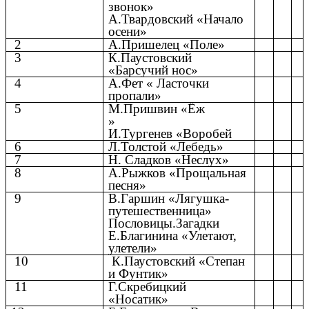
звонок»
А.Твардовский «Начало
осени»
2
А.Пришелец «Поле»
3
К.Паустовский
«Барсучий нос»
4
А.Фет « Ласточки
пропали»
5
М.Пришвин «Ёж
»
И.Тургенев «Воробей
6
Л.Толстой «Лебедь»
7
Н. Сладков «Неслух»
8
А.Рыжков «Прощальная
песня»
9
В.Гаршин «Лягушка-
путешественница»
Пословицы.Загадки
Е.Благинина «Улетают,
улетели»
10
К.Паустовский «Степан
и Фунтик»
11
Г.Скребицкий
«Носатик»