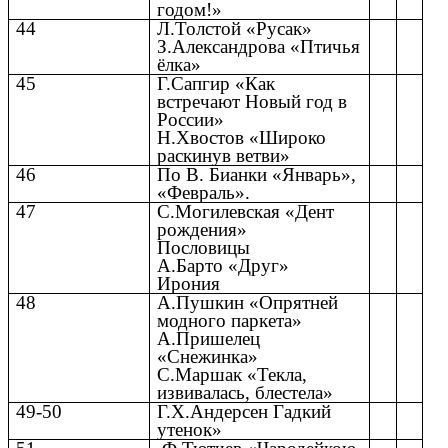
годом!»
44
Л.Толстой «Русак»
З.Александрова «Птичья
ёлка»
45
Г.Сапгир «Как
встречают Новый год в
России»
Н.Хвостов «Широко
раскинув ветви»
46
По В. Бианки «Январь»,
«Февраль».
47
С.Могилевская «Дент
рождения»
Пословицы
А.Барто «Друг»
Ирония
48
А.Пушкин «Опрятней
модного паркета»
А.Пришелец
«Снежинка»
С.Маршак «Текла,
извивалась, блестела»
49-50
Г.Х.Андерсен Гадкий
утенок»