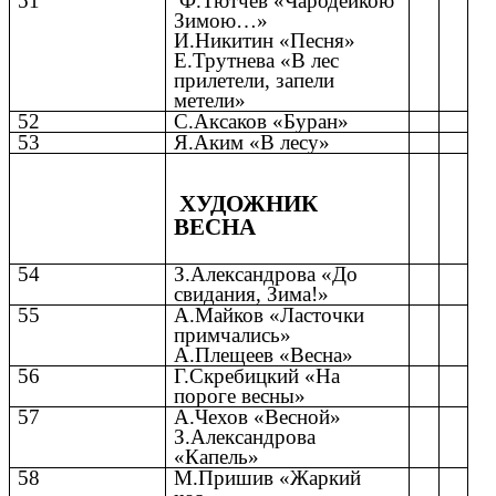
51
Ф.Тютчев «Чародейкою
Зимою…»
И.Никитин «Песня»
Е.Трутнева «В лес
прилетели, запели
метели»
52
С.Аксаков «Буран»
53
Я.Аким «В лесу»
ХУДОЖНИК
ВЕСНА
54
З.Александрова «До
свидания, Зима!»
55
А.Майков «Ласточки
примчались»
А.Плещеев «Весна»
56
Г.Скребицкий «На
пороге весны»
57
А.Чехов «Весной»
З.Александрова
«Капель»
58
М.Пришив «Жаркий