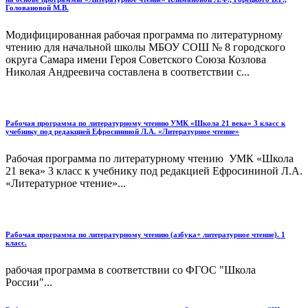
Головановой М.В.
Модифицированная рабочая программа по литературному
чтению для начальной школы МБОУ СОШ № 8 городского
округа Самара имени Героя Советского Союза Козлова
Николая Андреевича составлена в соответствии с...
Рабочая программа по литературному чтению УМК «Школа 21 века» 3 класс к
учебнику под редакцией Ефросининой Л.А. «Литературное чтение»
Рабочая программа по литературному чтению УМК «Школа
21 века» 3 класс к учебнику под редакцией Ефросининой Л.А.
«Литературное чтение»...
Рабочая программа по литературному чтению (азбука+ литературное чтение). 1
класс.
рабочая программа в соответствии со ФГОС "Школа
России"...