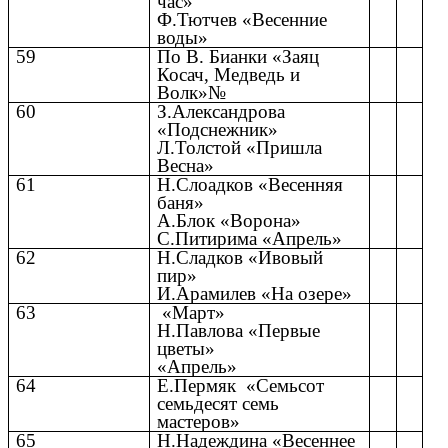
час»
Ф.Тютчев «Весенние
воды»
59
По В. Бианки «Заяц
Косач, Медведь и
Волк»№
60
З.Александрова
«Подснежник»
Л.Толстой «Пришла
Весна»
61
Н.Слоадков «Весенняя
баня»
А.Блок «Ворона»
С.Питирима «Апрель»
62
Н.Сладков «Ивовый
пир»
И.Арамилев «На озере»
63
«Март»
Н.Павлова «Первые
цветы»
«Апрель»
64
Е.Пермяк «Семьсот
семьдесят семь
мастеров»
65
Н.Надеждина «Весеннее