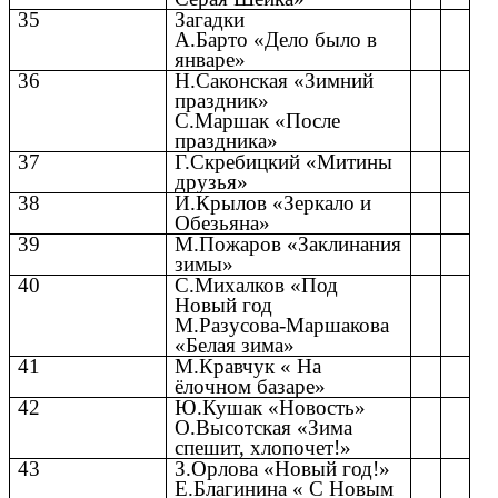
35
Загадки
А.Барто «Дело было в
январе»
36
Н.Саконская «Зимний
праздник»
С.Маршак «После
праздника»
37
Г.Скребицкий «Митины
друзья»
38
И.Крылов «Зеркало и
Обезьяна»
39
М.Пожаров «Заклинания
зимы»
40
С.Михалков «Под
Новый год
М.Разусова-Маршакова
«Белая зима»
41
М.Кравчук « На
ёлочном базаре»
42
Ю.Кушак «Новость»
О.Высотская «Зима
спешит, хлопочет!»
43
З.Орлова «Новый год!»
Е.Благинина « С Новым