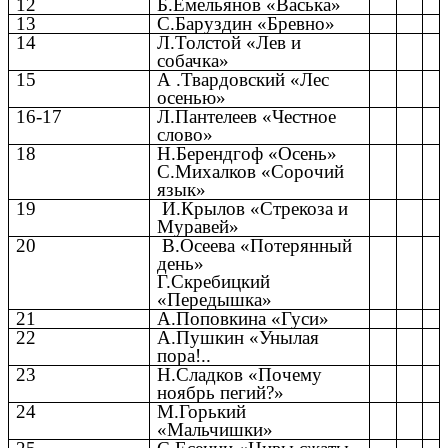
12
Б.Емельянов «Васька»
13
С.Баруздин «Бревно»
14
Л.Толстой «Лев и
собачка»
15
А .Твардовский «Лес
осенью»
16-17
Л.Пантелеев «Честное
слово»
18
Н.Берендгоф «Осень»
С.Михалков «Сорочий
язык»
19
И.Крылов «Стрекоза и
Муравей»
20
В.Осеева «Потерянный
день»
Г.Скребицкий
«Передышка»
21
А.Поповкина «Гуси»
22
А.Пушкин «Унылая
пора!..
23
Н.Сладков «Почему
ноябрь пегий?»
24
М.Горький
«Мальчишки»