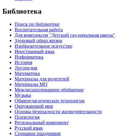
Библиотека
Поиск по библиотеке
Воспитательная работа
Для комплексов "Детский сад-начальная школа"
Здоровый образ жизни
Изобразительное искусство
Иностранный язык
Информатика
История
Логопедия
Математика
Материалы для родителей
Материалы МО
Междисциплинарное обобщение
Музыка
Общепедагогические технологии
Окружающий мир
Основы безопасности жизнедеятельности
Психология
Региональный компонент
Русский язык
Сценарии праздников