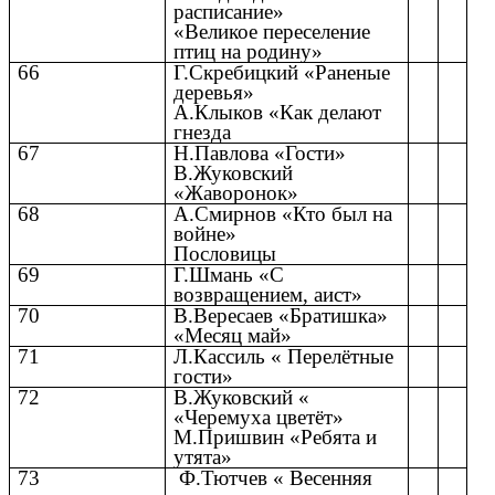
расписание»
«Великое переселение
птиц на родину»
66
Г.Скребицкий «Раненые
деревья»
А.Клыков «Как делают
гнезда
67
Н.Павлова «Гости»
В.Жуковский
«Жаворонок»
68
А.Смирнов «Кто был на
войне»
Пословицы
69
Г.Шмань «С
возвращением, аист»
70
В.Вересаев «Братишка»
«Месяц май»
71
Л.Кассиль « Перелётные
гости»
72
В.Жуковский «
«Черемуха цветёт»
М.Пришвин «Ребята и
утята»
73
Ф.Тютчев « Весенняя