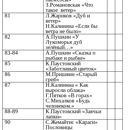
З.Романовская «Что
такое ветер»
81
Л.Жариков «Дуб и
ветер»
Н.Калинина «Если бы
ветра не было»
82
А.Пушкин «У
Лукоморья дуб
зелёный…»
83-84
А.Пушкин «Сказка о
рыбаке и рыбке»
85
К.Паустовский
«Заботливый цветок»
86
М.Пришвин «Старый
гриб»
87
Н.Калинина « Как
выросли облака»
Г.Пятков «В горах»
С.Михалков «Будь
человеком.»
88-89
К.Паустовский «Заячьи
лапки»
90
С.Жемайтис «Караси»
Пословицы