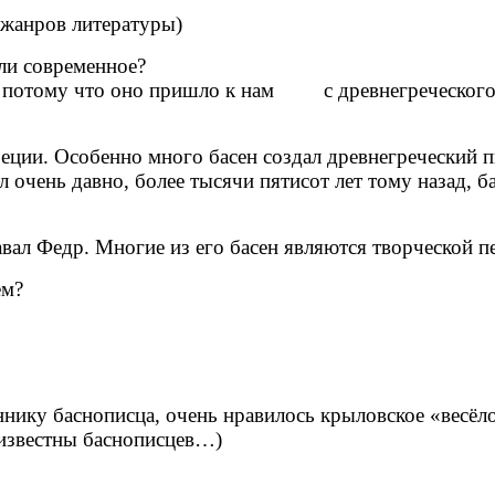
 жанров литературы)
или современное?
е, потому что оно пришло к нам с древнегреческого
реции. Особенно много басен создал древнегреческий п
 очень давно, более тысячи пятисот лет тому назад, ба
вал Федр. Многие из его басен являются творческой пе
ем?
ннику баснописца, очень нравилось крыловское «весёл
 известны баснописцев…)