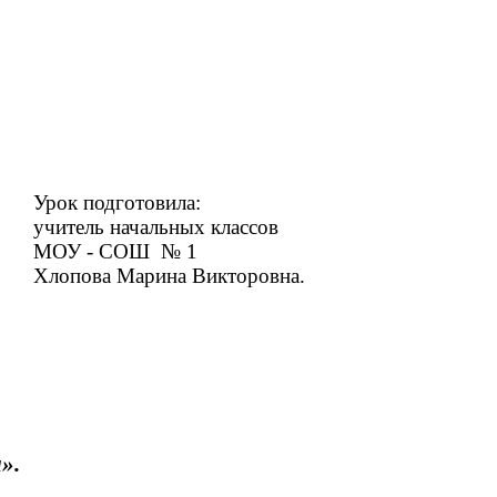
вила:
ых классов
 № 1
икторовна.
».