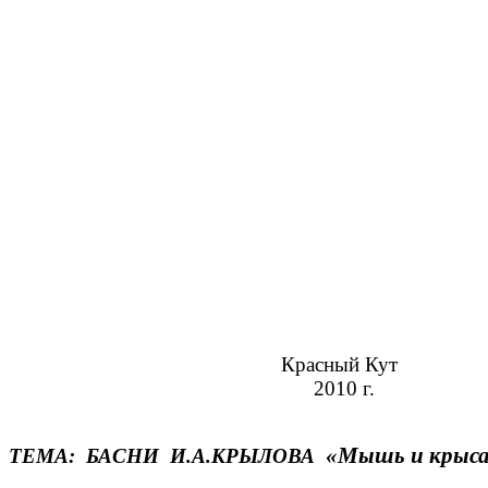
Урок подгото
учитель начальн
МОУ - СОШ
Хлопова Марина В
Красный Кут
2010 г.
«Мышь и крыса
ТЕМА: БАСНИ И.А.КРЫЛОВА