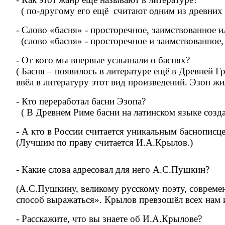
( по-другому его ещё считают одним из древних
- Слово «басня» - просторечное, заимствованное 
(слово «басня» - просторечное и заимствованно
- От кого мы впервые услышали о баснях?
( Басня – появилось в литературе ещё в Древней Г
ввёл в литературу этот вид произведений. Эзоп жил
- Кто переработал басни Эзопа?
( В Древнем Риме басни на латинском языке созда
- А кто в России считается уникальным баснописц
(Лучшим по праву считается И.А.Крылов.)
- Какие слова адресовал для него А.С.Пушкин?
(А.С.Пушкину, великому русскому поэту, совреме
способ выражаться». Крылов превзошёл всех нам
- Расскажите, что вы знаете об И.А.Крылове?