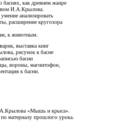
 баснях, как древнем жанре
вом И.А.Крылова.
умение анализировать
, расширение кругозора
, к животным.
варик, выставка книг
рисунок к басне
сью басни
оны, магнитофон,
ия к басни.
И.А.Крылова «Мышь и крыса».
в по материалу прошлого урока.