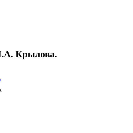
И.А. Крылова.
а
.