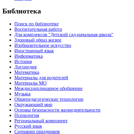
Библиотека
Поиск по библиотеке
Воспитательная работа
Для комплексов "Детский сад-начальная школа"
Здоровый образ жизни
Изобразительное искусство
Иностранный язык
Информатика
История
Логопедия
Математика
Материалы для родителей
Материалы МО
Междисциплинарное обобщение
Музыка
Общепедагогические технологии
Окружающий мир
Основы безопасности жизнедеятельности
Психология
Региональный компонент
Русский язык
Сценарии праздников