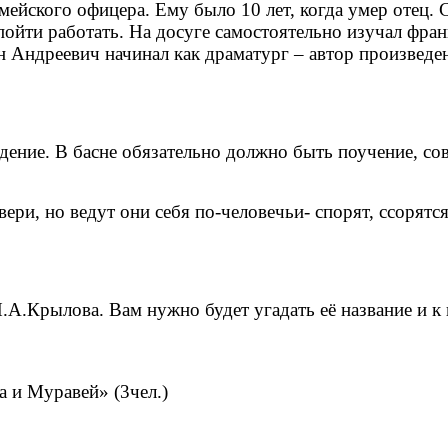
ейского офицера. Ему было 10 лет, когда умер отец. С
ойти работать. На досуге самостоятельно изучал фран
 Андреевич начинал как драматург – автор произведен
дение. В басне обязательно должно быть поучение, со
вери, но ведут они себя по-человечьи- спорят, ссорят
.А.Крылова. Вам нужно будет угадать её название и к
а и Муравей» (3чел.)