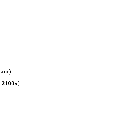
сс)
2100»)