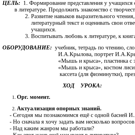
ЦЕЛЬ:
1. Формирование представления у учащихся о
в литературе. Продолжить знакомство с творчест
2. Развитие навыков выразительного чтения, 
литературный текст и оценивать свои ответы
учащихся.
3. Воспитывать любовь к литературе, к книгам
ОБОРУДОВАНИЕ:
учебник, тетрадь по чтению, сло
И.А.Крылова, портрет И.А.Крылова, 
«Мышь и крыса», пластинка с запи
«Мышь и крыса», костюм лисицы, вор
кассета (для физминутки), презентац
ХОД УРОКА:
Орг. момент.
Актуализация опорных знаний.
- Сегодня мы познакомимся ещё с одной басней 
- Но сначала я хочу задать вам несколько вопросо
- Над каким жанром мы работали?
- Как этот жанр ещё называют в литературе?