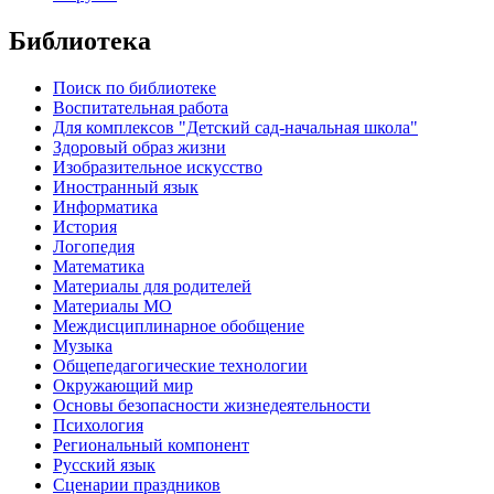
Библиотека
Поиск по библиотеке
Воспитательная работа
Для комплексов "Детский сад-начальная школа"
Здоровый образ жизни
Изобразительное искусство
Иностранный язык
Информатика
История
Логопедия
Математика
Материалы для родителей
Материалы МО
Междисциплинарное обобщение
Музыка
Общепедагогические технологии
Окружающий мир
Основы безопасности жизнедеятельности
Психология
Региональный компонент
Русский язык
Сценарии праздников