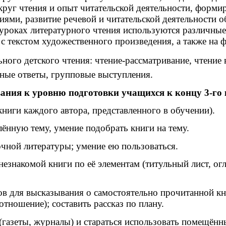
чтения и опыт читательской деятельности, формиро
ями, развитие речевой и читательской деятельности о
ках литературного чтения используются различные 
ь с текстом художественного произведения, а также н
о детского чтения: чтение-рассматривание, чтение вс
ые ответы, групповые выступления.
ания к уровню подготовки учащихся к концу 3-го 
книги каждого автора, представленного в обучении).
лённую тему, умение подобрать книги на тему.
чной литературы; умение ею пользоваться.
знакомой книги по её элементам (титульный лист, огл
ов для высказывания о самостоятельно прочитанной кни
тношение); составить рассказ по плану.
(газеты, журналы) и стараться использовать помещённ