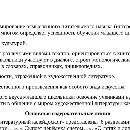
рмирование осмысленного читательского навыка (интере
о многом определяет успешность обучения младшего ш
 культурой.
с различными видами текстов, ориентироваться в книге
кольники участвуют в диалоге, строят монологически
в словарях, справочниках, энциклопедиях.
ности, отражённой в художественной литературе.
ственного произведения как особого вида искусства.
кого вкуса младшего школьника; освоение учениками н
ти в общении с миром художественной литературы ка
Основные содержательные линии
ратурный калейдоскоп» представлены 6 разделами: 
миру… », « Сыплет черёмуха снегом…», «О детях и для