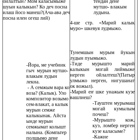
ойлалтын? Мом каласымыже
тендан дене
шуын калыкын? Ко деч посна
мутшо- влакым
илаш йосо манеш?(Ача-ава деч
лудына.
посна илен огеш лий)
4-ше стр. «Марий калык
муро» шкевуя лудмыжо.
Тунемшын мурым йукын
лудын пуымыжо.
-Тиде мурышто марий
-Йора, ме учебник
калыкын могай лиймыже
гыч мурын мутшо-
нерген ойлалтеш?(Патыр
влакым лудын
улмыжо нерген, нигушанат
лекна.
ок вожыл).
- А семжым вара ко
-Марий еҥ шке унажым кузе
воза? (Калык). Уло
вашлиеш?
композитор возымо
-Тауштен мурымаш
сем-влакат, а калык
могай кумылым
мурын семже
почеш?
калыкынак. Айста
-Мурышто кож,
ынде мурын
куэ, ломбер нерген
семжымат колышт
кузе каласыме?
налына. (Компьтер
-Кажне
полшымо дене