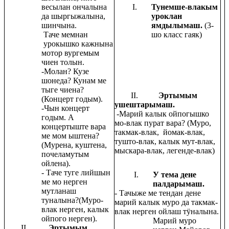
весылан ончалына
Тунемше-влакым
да шыргыжалына,
уроклан
шинчына.
ямдылымаш.
(3-
Таче мемнан
шо класс гаяк)
урокышко кажнына
мотор вургемым
чиен толын.
-Молан? Кузе
шонеда? Кунам ме
тыге чиена?
II.
Эртымым
(Концерт годым).
ушештарымаш.
-Чын концерт
-Марий калык ойпогышко
годым. А
мо-влак пурат вара? (Муро,
концертыште вара
такмак-влак, йомак-влак,
ме мом ыштена?
тушто-влак, калык мут-влак,
(Мурена, куштена,
мыскара-влак, легенде-влак)
почеламутым
ойлена).
- Таче туге лийшын
У тема дене
ме мо нерген
палдарымаш.
мутланаш
- Тачыже ме тендан дене
туналына?(Муро-
марий калык муро да такмак-
влак нерген, калык
влак нерген ойлаш тӱналына.
ойпого нерген).
Марий муро
II.
Эртымым