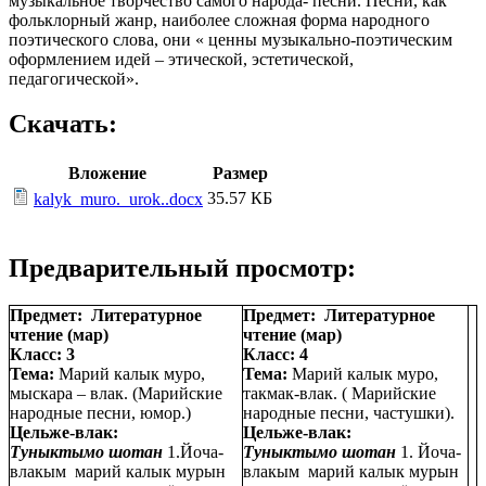
музыкальное творчество самого народа- песни. Песни, как
фольклорный жанр, наиболее сложная форма народного
поэтического слова, они « ценны музыкально-поэтическим
оформлением идей – этической, эстетической,
педагогической».
Скачать:
Вложение
Размер
35.57 КБ
kalyk_muro._urok..docx
Предварительный просмотр:
Предмет: Литературное
Предмет: Литературное
чтение (мар)
чтение (мар)
Класс: 3
Класс: 4
Тема:
Марий калык муро,
Тема:
Марий калык муро,
мыскара – влак. (Марийские
такмак-влак. ( Марийские
народные песни, юмор.)
народные песни, частушки).
Цельже-влак:
Цельже-влак:
Туныктымо шотан
1.Йоча-
Туныктымо шотан
1. Йоча-
влакым марий калык мурын
влакым марий калык мурын