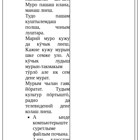
Муро пашаш илана,
манаш лиеш.
Тудо пашам
куштылемдаш
полша, чоным
луштара.
Марий муро кужу
да кӱчык лиеш.
Кажне кужу мурын
шке семже уло. А
кӱчык лудыш
мурын-такмакым
тӱрлӧ але ик сем
дене мурат.
Мурым чылан гаяк
йӧратат. Тудым
культур пӧртыштӧ,
радио да
телевидений дене
колаш лиеш.
А ынде
компьютерыште
суретлыме
файлым почына.
3-шо класслан