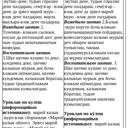
мутшо дене, тудын сӧралже
мутшо дене, тудын сӧралже
дене палдараш, семӱзгар –влак
дене палдараш, семӱзгар –
дене да эрвел марий муро –
влак дене да эрвел марий
влак дене палдараш, марла
муро –влак дене палдараш.
мыскара-влак дене палдараш.
Вияҥдыме шотан
2.Калык
Вияҥдыме шотан
2.
муро нерген йоча-влакын
Тунемше- влакын сылнын,
шинчымашыштым пойдараш,
писын да интонаций шот дене
композиторын возымо мурыж
чын лудын моштымыштым
деч ойырен мошташ
вияҥдаш.
туныкташ, такмак
Воспитатлыме шотан
.
(лудышмуро)-влакым погаш
3.Шке шочмо кушмо эл деке,
да мураш кумылаҥдаш.
кундемна деке, шочмо
Воспитатлыме шотан
. 3.
калыкын мурыж дек йоча-
Шке шочмо кушмо эл деке,
влакым шӱмаҥдаш, шочмо
кундемна деке, шочмо
кундемым, калыкнам йӧраташ,
калыкын мурыж дек йоча-
тудын традицийлажым
влакым шӱмаҥдаш, шочмо
шымлаш кумылаҥдаш.
кундемым, калыкнам
йӧраташ, тудын
традицийлажым шымлаш
Уроклан
мо кулеш
кумылаҥдаш.
(информацийын
источникше):
марий калык
Уроклан мо кӱлеш
муро-влак сборникше «Марий
(информацийын
калык ойпого. Эрвел марий
источникше):
марий калык
муро-влак», «Марий кӧ ме