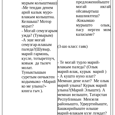
предложенийыште
мурым колыштмаш)
могай икгай
-Ме тендан денем
ойсавыртыш
арий калык муро-
вашлиялтеш?
влакым колыштна.
-Кокымшо
Келшыш? Мотор
мурышто олык,
мурат?
пасу нерген мом
- Могай семузгарым
каласыме?
ужда? (Тумырым)
-А эше могай
семузгар-влакым
(3-шо класс гаяк)
паледа?(Шувыр,
марий гармонь,
кусле, тотыретпуч,
- Те могай турло марий-
ковыж да тылеч
влакым паледа? (Олык
молат.
марий-влак, курык марий )
Туныктышын
- А кушто нуно илат?
суретым ончыктен
Мемнан дене илат? Ме олык
кодымыжо «Марий
марий улына? Курык марий
ко ме улына?»
улына?(Марий Элыште). А
книга гыч ).
мемнан велыште, Татарстан
Республикын Мензеля
районышто, Удмуртийыште,
Башкирийыште илыше
марий-влакым кузе лумдат?