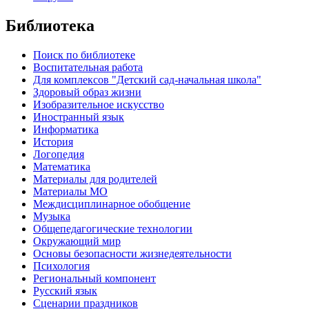
Библиотека
Поиск по библиотеке
Воспитательная работа
Для комплексов "Детский сад-начальная школа"
Здоровый образ жизни
Изобразительное искусство
Иностранный язык
Информатика
История
Логопедия
Математика
Материалы для родителей
Материалы МО
Междисциплинарное обобщение
Музыка
Общепедагогические технологии
Окружающий мир
Основы безопасности жизнедеятельности
Психология
Региональный компонент
Русский язык
Сценарии праздников