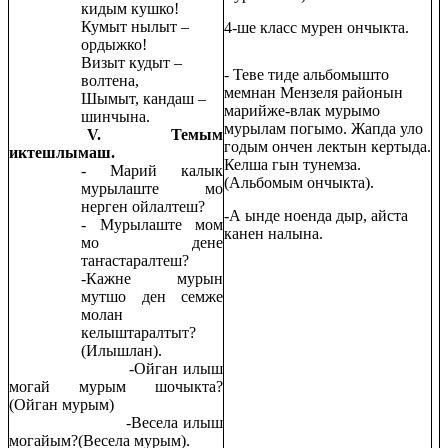
кидым кушко!
Кумыт нылыт –
4-ше класс мурен ончыкта.
ордыжко!
Визыт кудыт –
- Теве тиде альбомышто
волтена,
мемнан Мензеля районын
Шымыт, кандаш –
марийже-влак мурымо
шинчына.
мурылам погымо. Жапда уло
V. Темым
годым ончен лектын кертыда.
иктешлымаш.
Келша гын тунемза.
- Марий калык
(Альбомым ончыкта).
мурылаште мо
нерген ойлалтеш?
-А ынде ноенда дыр, айста
- Мурылаште мом
канен налына.
мо дене
таҥастаралтеш?
-Кажне мурын
мутшо ден семже
молан
келыштаралтыт?
(Илышлан).
-Ойган илыш
могай мурым шочыкта?
(Ойган мурым)
-Весела илыш
могайым?(Весела мурым).