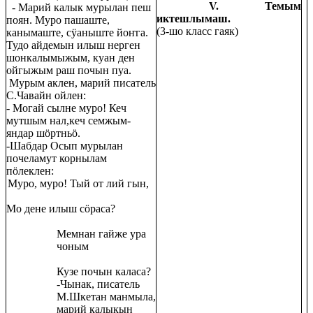
V. Темым
- Марий калык мурылан пеш
иктешлымаш.
поян. Муро пашаште,
(3-шо класс гаяк)
канымаште, сӱаныште йоҥга.
Тудо айдемын илыш нерген
шонкалымыжым, куан ден
ойгыжым раш почын пуа.
Мурым аклен, марий писатель
С.Чавайн ойлен:
- Могай сылне муро! Кеч
мутшым нал,кеч семжым-
яндар шӧртньӧ.
-Шабдар Осып мурылан
почеламут корнылам
пӧлеклен:
Муро, муро! Тый от лий гын,
Мо дене илыш сӧраса?
Мемнан гайже ура
чоным
Кузе почын каласа?
-Чынак, писатель
М.Шкетан манмыла,
марий калыкын