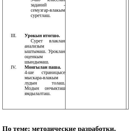
заданий -
семузгар-влакым
суретлаш.
Урокын итогшо.
Сурет влаклан
анализым
ыштымаш. Уроклан
оценкым
шындымаш.
Монгылан паша.
4-ше страницысе
мыскара-влакым
лудын толаш.
Модын ончыкташ
ямдылалташ.
По теме: методические разработки,