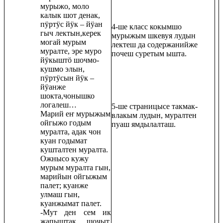
мурыжо, моло
калык шот денак,
пӱртӱс йӱк – йӱан
4-ше класс кокымшо
гыч лектын,керек
мурыжым шкевуя лудын
могай мурым
лектеш да содержанийже
муралте, эре муро
почеш суретым ышта.
йӱкыштӧ шочмо-
кушмо элын,
пӱртӱсын йӱк –
йӱанже
шокта,чонышко
логалеш…
5-ше страницысе такмак-
Марий еҥ мурыжым
влакым лудын, муралтен
ойгыжо годым
пуаш ямдылалташ.
муралта, адак чон
куан годымат
кушталтен муралта.
Ожнысо кужу
мурым муралта гын,
марийын ойгыжым
палет; куанже
улмаш гын,
куанжымат палет.
-Мут ден сем ик
жапыштак шочыт.