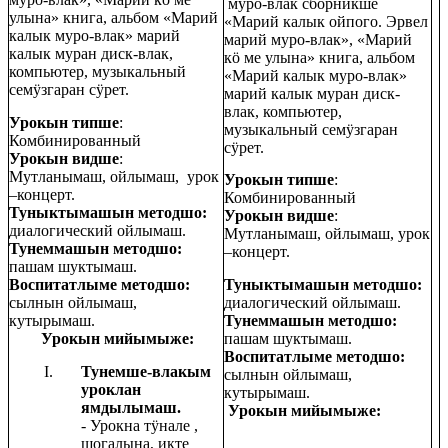
муро-влак сборникше
улына» книга, альбом «Марий
«Марий калык ойпого. Эрвел
калык муро-влак» марий
марий муро-влак», «Марий
калык муран диск-влак,
кӧ ме улына» книга, альбом
компьютер, музыкальный
«Марий калык муро-влак»
семӱзгаран сӱрет.
марий калык муран диск-
влак, компьютер,
Урокын типше
:
музыкальный семӱзгаран
Комбинированный
сӱрет.
Урокын видше
:
Мутланымаш, ойлымаш, урок
Урокын типше
:
–концерт.
Комбинированный
Туныктымашын методшо:
Урокын видше
:
диалогический ойлымаш.
Мутланымаш, ойлымаш, урок
Тунеммашын методшо:
–концерт.
пашам шуктымаш.
Воспитатлыме методшо:
Туныктымашын методшо:
сылнын ойлымаш,
диалогический ойлымаш.
кутырымаш.
Тунеммашын методшо:
Урокын мийымыже:
пашам шуктымаш.
Воспитатлыме методшо:
Тунемше-влакым
сылнын ойлымаш,
уроклан
кутырымаш.
ямдылымаш.
Урокын мийымыже:
- Урокна тӱнале ,
шогалына, икте