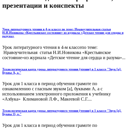
презентации и конспекты
Урок литературного чтения в 4-м классе по теме: Нравоучительная статья
Н.И.Новикова «Крестьянское состояние» из журнала «Детское чтение для сердца и
разума»
Урок литературного чтения в 4-м классепо теме:
Нравоучительная статья Н.И.Новикова «Крестьянское
состояние»из журнала «Детское чтение для сердца и разума»...
Технологическая карта урока литературного чтения (чтение) в 1 классе "Звук [а].
Буквы А, а."
Урок для 1 класса в период обучения грамоте по
ознакомлению с гласным звуком [а], буквами А, а с
использовнаием электронного приложения к учебнику
«Азбука» Климановой Л.Ф., Макеевой С.Г....
Технологическая карта урока литературного чтения (чтение) в 1 классе "Звук [о].
Буквы О, о."
Урок для 1 класса в период обучения грамоте по