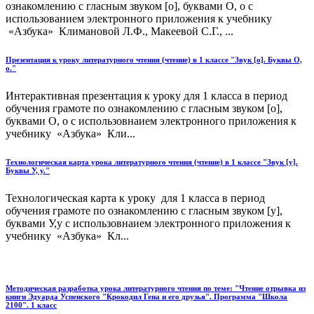
ознакомлению с гласным звуком [о], буквами О, о с
использованием электронного приложения к учебнику
«Азбука» Климановой Л.Ф., Макеевой С.Г., ...
Презентация к уроку литературного чтения (чтение) в 1 классе "Звук [о]. Буквы О,
о."
Интерактивная презентация к уроку для 1 класса в период
обучения грамоте по ознакомлению с гласным звуком [о],
буквами О, о с использовнаием электронного приложения к
учебнику «Азбука» Кли...
Технологическая карта урока литературного чтения (чтение) в 1 классе "Звук [у].
Буквы У, у."
Технологическая карта к уроку для 1 класса в период
обучения грамоте по ознакомлению с гласным звуком [у],
буквами У,у с использовнаием электронного приложения к
учебнику «Азбука» Кл...
Методическая разработка урока литературного чтения по теме: "Чтение отрывка из
книги Эдуарда Успенского "Крокодил Гена и его друзья". Программа "Школа
2100". 1 класс