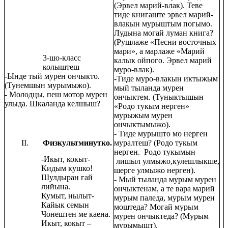
(Эрвел марий-влак). Теве
тиде книгаште эрвел марий-
влакын мурыштым погымо.
Лудына могай луман книга?
(Рушлаже «Песни восточных
мари», а марлаже «Марий
3-шо-класс
калык ойпого. Эрвел марий
колыштеш
муро-влак).
-Ынде тый мурен ончыкто.
-Тиде муро-влакын иктыжым
(Тунемшын мурымыжо).
мый тыланда мурен
- Молодцы, пеш мотор мурен
ончыктем. (Туныктышын
улыда. Шкаланда келшыш?
«Родо тукым нерген»
мурыжым мурен
ончыктымыжо).
- Тиде мурышто мо нерген
Физкультминутко.
муралтеш? (Родо тукым
нерген. Родо тукымын
-Икыт, кокыт-
лишыл улмыжо,кулешлыкше,
Кидым кушко!
шерге улмыжо нерген).
Шулдыран гай
- Мый тыланда мурым мурен
лийына.
ончыктенам, а те вара марий
Кумыт, нылыт-
мурым паледа, мурым мурен
Кайык семын
моштеда? Могай мурым
Чонештен ме каена.
мурен ончыктеда? (Мурым
Икыт, кокыт –
мурымышт).