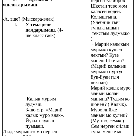
нерген Майоров
ушештарымаш.
Шкетан теве мом
каласен коден.
Колыштына.
-А, эше? (Мыскара-влак).
(Учебник гыч
У тема дене
туныктышын
палдарымаш. (
4-
текстым лудмыжо
ше класс гаяк)
).
- Марий калыкын
мурыжо кушеч
лектын? Кузе
манеш Шкетан?
(Марий калыкын
мурыжо пуртус
йук-йуан гыч
лектын)
Марий калык муро
манын молан
Калык мурым
манына? Тудым ко
лудмаш.
шонен? ( Калык).
3-шо стр. «Марий
Муро лийже
калык муро-влак».
манын мо кулеш?
Йукын лудын
(Мутшо, семже).
пуымаш.
Сем нерген ойлаш
-Тиде мурышто мо нерген
туналмешке ме