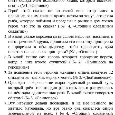
стать обладателем волшебного камня, который высекает
огонь. (№1, «Огниво»)
Герой этой сказки не по своей воле отправился в
плавание, за ним гналась крыса, потом он тонул, его съела
рыба, которую поймали и продали на рынке в дом хозяев
героя. Что это за сказка? (№ 4, «Стойкий оловянный
солдатик»)
В какой сказке королева-мать сшила мешочек, насыпала в
него гречневой крупы, привязала его на спину принцессы
и прорезала в нём дырочку, чтобы проследить, куда
исчезает ночью юная принцесса? (№1, «Огниво»)
В какой сказке сам король отворяет городские ворота,
когда в них кто-то стучится? (№2, «Принцесса на
горошине»)
За появление этой героини женщина отдала колдунье 12
стиллингов - мелких медных монет. (№ 3, «Дюймовочка»)
Однажды в королевстве вырос чудесный розовый куст,
который цвёл только один раз в пять лет, и распускалась
на нём одна единственная роза. В какой сказке говорится
об этом? (№ 5, «Свинопас»)
Эту игрушку делали последней, и на неё немного не
хватило материала, но всё равно она оказалась самой
замечательной из всех. (№4, «Стойкий оловянный