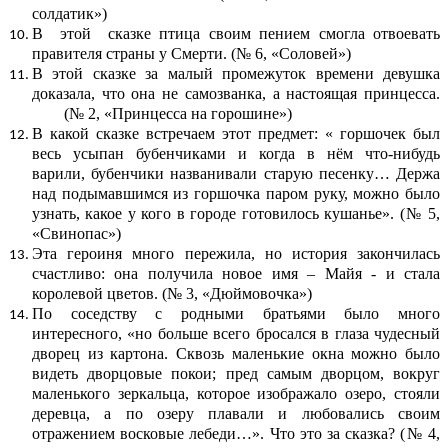
солдатик»)
В этой сказке птица своим пением смогла отвоевать
правителя страны у Смерти. (№ 6, «Соловей»)
В этой сказке за малый промежуток времени девушка
доказала, что она не самозванка, а настоящая принцесса.
(№ 2, «Принцесса на горошине»)
В какой сказке встречаем этот предмет: « горшочек был
весь усыпан бубенчиками и когда в нём что-нибудь
варили, бубенчики названивали старую песенку… Держа
над подымавшимся из горшочка паром руку, можно было
узнать, какое у кого в городе готовилось кушанье». (№ 5,
«Свинопас»)
Эта героиня много пережила, но история закончилась
счастливо: она получила новое имя – Майя - и стала
королевой цветов. (№ 3, «Дюймовочка»)
По соседству с родными братьями было много
интересного, «но больше всего бросался в глаза чудесный
дворец из картона. Сквозь маленькие окна можно было
видеть дворцовые покои; пред самым дворцом, вокруг
маленького зеркальца, которое изображало озеро, стояли
деревца, а по озеру плавали и любовались своим
отражением восковые лебеди…». Что это за сказка? (№ 4,