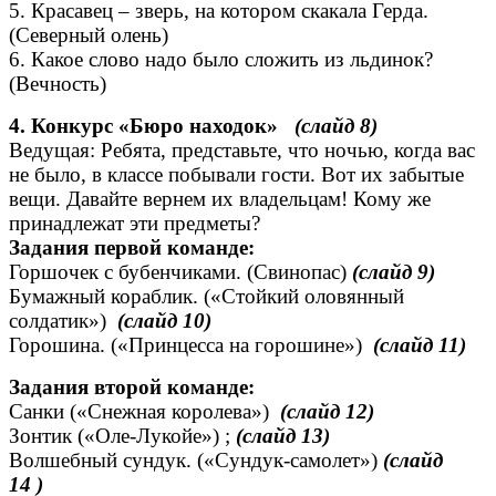
5. Красавец – зверь, на котором скакала Герда.
(Северный олень)
6. Какое слово надо было сложить из льдинок?
(Вечность)
4. Конкурс «Бюро находок»
(слайд
8)
Ведущая: Ребята, представьте, что ночью, когда вас
не было, в классе побывали гости. Вот их забытые
вещи. Давайте вернем их владельцам! Кому же
принадлежат эти предметы?
Задания первой команде:
Горшочек с бубенчиками. (Свинопас)
(слайд
9)
Бумажный кораблик. («Стойкий оловянный
солдатик»)
(слайд
10)
Горошина. («Принцесса на горошине»)
(слайд
11)
Задания второй команде:
Санки («Снежная королева»)
(слайд 12)
Зонтик («Оле-Лукойе») ;
(слайд
13)
Волшебный сундук. («Сундук-самолет»)
(слайд
14
)