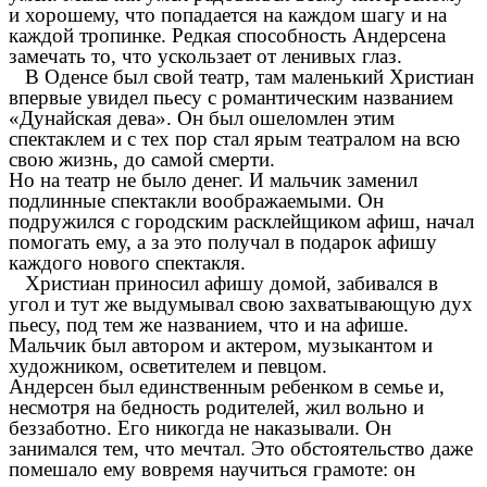
и хорошему, что попадается на каждом шагу и на
каждой тропинке. Редкая способность Андерсена
замечать то, что ускользает от ленивых глаз.
В Оденсе был свой театр, там маленький Христиан
впервые увидел пьесу с романтическим названием
«Дунайская дева». Он был ошеломлен этим
спектаклем и с тех пор стал ярым театралом на всю
свою жизнь, до самой смерти.
Но на театр не было денег. И мальчик заменил
подлинные спектакли воображаемыми. Он
подружился с городским расклейщиком афиш, начал
помогать ему, а за это получал в подарок афишу
каждого нового спектакля.
Христиан приносил афишу домой, забивался в
угол и тут же выдумывал свою захватывающую дух
пьесу, под тем же названием, что и на афише.
Мальчик был автором и актером, музыкантом и
художником, осветителем и певцом.
Андерсен был единственным ребенком в семье и,
несмотря на бедность родителей, жил вольно и
беззаботно. Его никогда не наказывали. Он
занимался тем, что мечтал. Это обстоятельство даже
помешало ему вовремя научиться грамоте: он