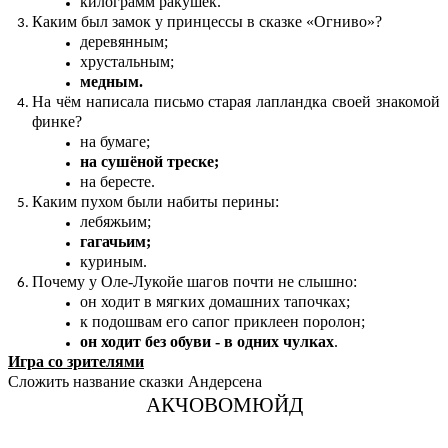
килограмм ракушек.
Каким был замок у принцессы в сказке «Огниво»?
деревянным;
хрустальным;
медным.
На чём написала письмо старая лапландка своей знакомой
финке?
на бумаге;
на сушёной треске;
на бересте.
Каким пухом были набиты перины:
лебяжьим;
гагачьим;
куриным.
Почему у Оле-Лукойе шагов почти не слышно:
он ходит в мягких домашних тапочках;
к подошвам его сапог приклеен поролон;
он ходит без обуви - в одних чулках
.
Игра со зрителями
Сложить название сказки Андерсена
АКЧОВОМЮЙД