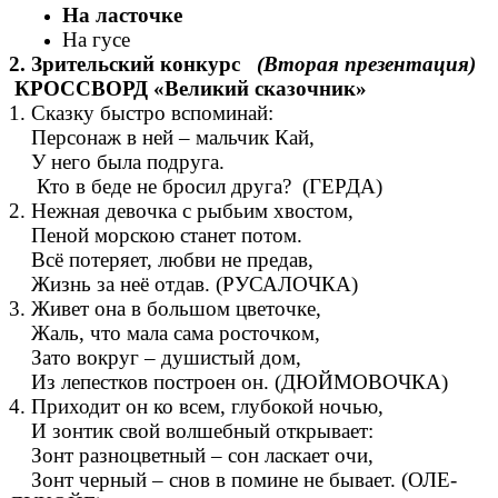
На ласточке
На гусе
2. Зрительский конкурс
(Вторая презентация)
КРОССВОРД «Великий сказочник»
1. Сказку быстро вспоминай:
Персонаж в ней – мальчик Кай,
У него была подруга.
Кто в беде не бросил друга? (ГЕРДА)
2. Нежная девочка с рыбьим хвостом,
Пеной морскою станет потом.
Всё потеряет, любви не предав,
Жизнь за неё отдав. (РУСАЛОЧКА)
3. Живет она в большом цветочке,
Жаль, что мала сама росточком,
Зато вокруг – душистый дом,
Из лепестков построен он. (ДЮЙМОВОЧКА)
4. Приходит он ко всем, глубокой ночью,
И зонтик свой волшебный открывает:
Зонт разноцветный – сон ласкает очи,
Зонт черный – снов в помине не бывает. (ОЛЕ-