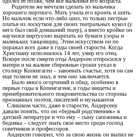
одолел ее позже, чем все мальчики его возраста.
Родители же мечтали сделать из мальчика
хорошего портного. Мать учила его кроить и шить.
Но мальчик если что-либо шил, то только пестрые
платья из лоскутков для своих театральных кукол (у
него был свой домашний театр), а вместо кройки он
научился виртуозно вырезать из бумаги узоры и
маленьких танцовщиц. Этим искусством он по
поражал всех даже в годы своей старости. Когда
Христиану исполнилось 14 лет, умер его отец.
Вскоре после смерти отца Андерсен отпросился у
матери и на жалкие сбережные гроши уехал в
столицу Копенгаген – завоевать счастье, хотя он сам
еще толком не знал, в чем оно заключается.
Было много огорчений и обид, особенно в
первые годы в Копенгагене, в годы нищеты и
пренебрежительного покровительства со стороны
признанных поэтов, писателей и музыкантов
Слишком часто, даже в старости, Андерсену
давали понять, что он «бедный родственник» в
датской литературе и что ему – сыну сапожника и
бедняка – следует знать свое место среди господ
советников и профессоров.
Андерсен говорил, что за свою жизнь он выпил не