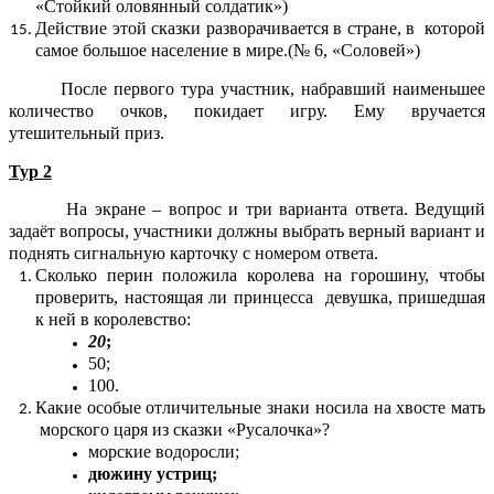
«Стойкий оловянный солдатик»)
Действие этой сказки разворачивается в стране, в которой
самое большое население в мире.(№ 6, «Соловей»)
После первого тура участник, набравший наименьшее
количество очков, покидает игру. Ему вручается
утешительный приз.
Тур 2
На экране – вопрос и три варианта ответа. Ведущий
задаёт вопросы, участники должны выбрать верный вариант и
поднять сигнальную карточку с номером ответа.
Сколько перин положила королева на горошину, чтобы
проверить, настоящая ли принцесса девушка, пришедшая
к ней в королевство:
20
;
50;
100.
Какие особые отличительные знаки носила на хвосте мать
морского царя из сказки «Русалочка»?
морские водоросли;
дюжину устриц;