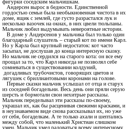
фигурки соседским мальчишкам.
Андерсен вырос в бедности. Единственной
гордостью семьи была необыкновенная чистота в их
доме, ящик с землей, где густо разрастался лук и
несколько вазочек на окнах, в них цвели тюльпаны.
Мальчик любил выдумывать невероятные истории.
В доме у Андерсенов у мальчика был только один
благодарный слушатель – старый кот по имени Карл.
Но у Карла был крупный недостаток: кот часто
засыпал, не дослушав до конца интересную сказку.
Но мальчик не сердился на старого кота: он все ему
прощал за то, что Карл никогда не позволял себе
сомневаться в существовании колдуний,
догадливых трубочистов, говорящих цветов и
лягушек с бриллиантовыми коронами на голове.
Первые сказки мальчик услышал от отца и старух
из соседней богадельни. Весь день они пряли серую
шерсть и бормотали свои нехитрые рассказы.
Мальчик переделывал эти рассказы по-своему,
украшал их, как бы расценивая свежими красками, и
в неузнаваемом виде снова рассказывал их, но уже
от себя, богаделкам. А те только ахали и шептались
между собой, что маленький Христиан слишком
умен. Мальчик умел радоваться всему интересному