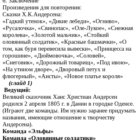
6. Заключение
Произведения для повторения:
Сказки Х.К.Андерсена:
«Гадкий утенок», «Дикие лебеди», «Огниво»,
«Русалочка», «Свинопас», «Оле-Лукое», «Снежная
королева», «Золотой мальчик», «Стойкий
оловянный солдатик», «Красные башмачки», «О
том, как буря перевесила вывески», «Принцесса на
горошине», «Дюймовочка», «Соловей»,
«Снеговик», «Дорожный товарищ», «Под ивою»,
«На утином дворе», «Дворовый петух и
флюгерный», «Аисты», «Новое платье короля»
(слайд
1)
Ведущий:
Великий сказочник Ханс Христиан Андерсен
родился 2 апреля 1805 г. в Дании в городке Оденсе.
(Играют две команды. Им нужно заранее придумать
названия, имеющие отношение к творчеству
Андерсена).
Команда «Эльфы»
Команда «Оловянные солдатики»