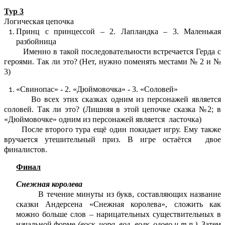
Тур 3
Логическая цепочка
Принц с принцессой – 2. Лапландка – 3. Маленькая
разбойница
Именно в такой последовательности встречается Герда с
героями. Так ли это? (Нет, нужно поменять местами № 2 и №
3)
«Свинопас» - 2. «Дюймовочка» - 3. «Соловей»
Во всех этих сказках одним из персонажей является
соловей. Так ли это? (Лишняя в этой цепочке сказка №2; в
«Дюймовочке» одним из персонажей является ласточка)
После второго тура ещё один покидает игру. Ему также
вручается утешительный приз. В игре остаётся двое
финалистов.
Финал
Снежная королева
В течение минуты из букв, составляющих название
сказки Андерсена «Снежная королева», сложить как
можно больше слов – нарицательных существительных в
начальной форме
(воск, нора, вол, волк, олово и т.п.).
Затем