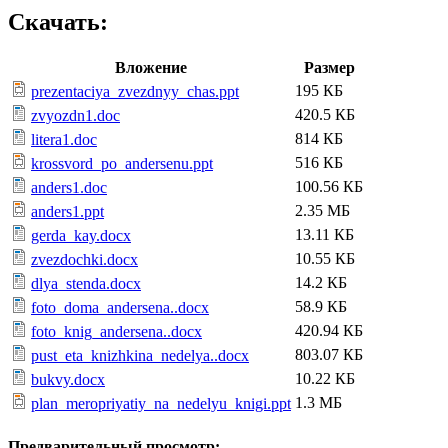
Скачать:
Вложение
Размер
195 КБ
prezentaciya_zvezdnyy_chas.ppt
420.5 КБ
zvyozdn1.doc
814 КБ
litera1.doc
516 КБ
krossvord_po_andersenu.ppt
100.56 КБ
anders1.doc
2.35 МБ
anders1.ppt
13.11 КБ
gerda_kay.docx
10.55 КБ
zvezdochki.docx
14.2 КБ
dlya_stenda.docx
58.9 КБ
foto_doma_andersena..docx
420.94 КБ
foto_knig_andersena..docx
803.07 КБ
pust_eta_knizhkina_nedelya..docx
10.22 КБ
bukvy.docx
1.3 МБ
plan_meropriyatiy_na_nedelyu_knigi.ppt
Предварительный просмотр: