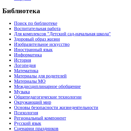
Библиотека
Поиск по библиотеке
Воспитательная работа
Для комплексов "Детский сад-начальная школа"
Здоровый образ жизни
Изобразительное искусство
Иностранный язык
Информатика
История
Логопедия
Математика
Материалы для родителей
Материалы МО
Междисциплинарное обобщение
Музыка
Общепедагогические технологии
Окружающий мир
Основы безопасности жизнедеятельности
Психология
Региональный компонент
Русский язык
Сценарии праздников