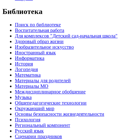
Библиотека
Поиск по библиотеке
Воспитательная работа
Для комплексов "Детский сад-начальная школа"
Здоровый образ жизни
Изобразительное искусство
Иностранный язык
Информатика
История
Логопедия
Математика
Материалы для родителей
Материалы МО
Междисциплинарное обобщение
Музыка
Общепедагогические технологии
Окружающий мир
Основы безопасности жизнедеятельности
Психология
Региональный компонент
Русский язык
Сценарии праздников