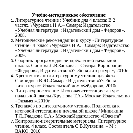
Учебно-методическое обеспечение:
Литературное чтение : Учебник для 4 класса: В 2
частях. \ Чуракова Н.А.– Самара: Издательство
«Учебная литература»: Издательский дом «Фёдоров»,
2008.
Методические рекомендации к курсу «Литературное
чтение».4 класс.\ Чуракова Н.А.– Самара: Издательство
«Учебная литература»: Издательский дом «Фёдоров»,
2009.
Сборник программ для четырёхлетней начальной
школы. Система Л.В.Занкова. – Самара: Корпорация
«Федоров», Издательство «Учебная литература», 2010г.
Хрестоматия по литературному чтению для 4кл./
Свиридова В.Ю.-Самара: Издательство «Учебная
литература»: Издательский дом «Фёдоров», 2010г.
Литературное чтение. Итоговая аттестация за курс
начальной школы./Круглова Т.А.- Москва: Издательство
«Экзамен»,2010г.
Тренажёр по литературному чтению. Подготовка к
итоговой аттестации в начальной школе./ Мишакина
Т.Л.,Гладкова С.А.- Москва:Издательство «Ювента"
Контрольно-измерительные материалы. Литературное
чтение. 4 класс. Составитель С.В.Кутявина. – М.:
ВАКО, 2010