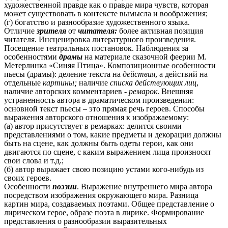
художественной правде как о правде мира чувств, которая
может существовать в контексте вымысла и воображения;
(г) богатство и разнообразие художественного языка.
Отличие
зрителя
от
читателя:
более активная позиция
читателя. Инсценировка литературного произведения.
Посещение театральных постановок. Наблюдения за
особенностями
драмы
на материале сказочной феерии М.
Метерлинка «Синяя Птица». Композиционные особенности
пьесы (драмы): деление текста на
действия
, а действий на
отдельные
картины;
наличие
списка действующих лиц
,
наличие авторских комментариев -
ремарок
. Внешняя
устраненность автора в драматическом произведении:
основной текст пьесы – это прямая речь героев. Способы
выражения авторского отношения к изображаемому:
(а) автор присутствует в ремарках: делится своими
представлениями о том, какие предметы и декорации должны
быть на сцене, как должны быть одеты герои, как они
двигаются по сцене, с каким выражением лица произносят
свои слова и т.д.;
(б) автор выражает свою позицию устами кого-нибудь из
своих героев.
Особенности
поэзии
. Выражение внутреннего мира автора
посредством изображения окружающего мира. Разница
картин мира, создаваемых поэтами. Общее представление о
лирическом герое, образе поэта в лирике. Формирование
представления о разнообразии выразительных