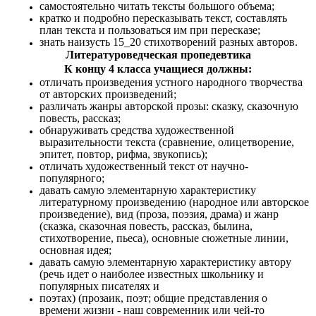
самостоятельно читать тексты большого объема;
кратко и подробно пересказывать текст, составлять
план текста и пользоваться им при пересказе;
знать наизусть 15_20 стихотворений разных авторов.
Литературоведческая пропедевтика
К концу 4 класса учащиеся должны:
отличать произведения устного народного творчества
от авторских произведений;
различать жанры авторской прозы: сказку, сказочную
повесть, рассказ;
обнаруживать средства художественной
выразительности текста (сравнение, олицетворение,
эпитет, повтор, рифма, звукопись);
отличать художественный текст от научно-
популярного;
давать самую элементарную характеристику
литературному произведению (народное или авторское
произведение), вид (проза, поэзия, драма) и жанр
(сказка, сказочная повесть, рассказ, былина,
стихотворение, пьеса), основные сюжетные линии,
основная идея;
давать самую элементарную характеристику автору
(речь идет о наиболее известных школьнику и
популярных писателях и
поэтах) (прозаик, поэт; общие представления о
времени жизни - наш современник или чей-то