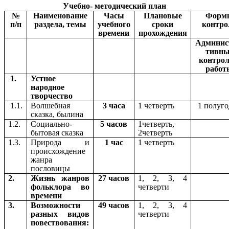
Учебно- методический план
№
Наименование
Часы
Плановые
Форм
п/п
раздела, темы
учебного
сроки
контро
времени
прохождения
Админис
тивны
контрол
работ
1.
Устное
народное
творчество
1.1.
Волшебная
3 часа
1 четверть
1 полуг
сказка, былина
1.2.
Социально-
5 часов
1четверть,
бытовая сказка
2четверть
1.3.
Природа и
1 час
1 четверть
происхождение
жанра
пословицы
2.
Жизнь жанров
27 часов
1, 2, 3, 4
фольклора во
четверти
времени
3.
Возможности
49 часов
1, 2, 3, 4
разных видов
четверти
повествования: