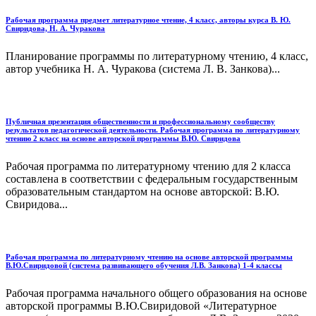
Рабочая программа предмет литературное чтение, 4 класс, авторы курса В. Ю.
Свиридова, Н. А. Чуракова
Планирование программы по литературному чтению, 4 класс,
автор учебника Н. А. Чуракова (система Л. В. Занкова)...
Публичная презентация общественности и профессиональному сообществу
результатов педагогической деятельности. Рабочая программа по литературному
чтению 2 класс на основе авторской программы В.Ю. Свиридова
Рабочая программа по литературному чтению для 2 класса
составлена в соответствии с федеральным государственным
образовательным стандартом на основе авторской: В.Ю.
Свиридова...
Рабочая программа по литературному чтению на основе авторской программы
В.Ю.Свиридовой (система развивающего обучения Л.В. Занкова) 1-4 классы
Рабочая программа начального общего образования на основе
авторской программы В.Ю.Свиридовой «Литературное