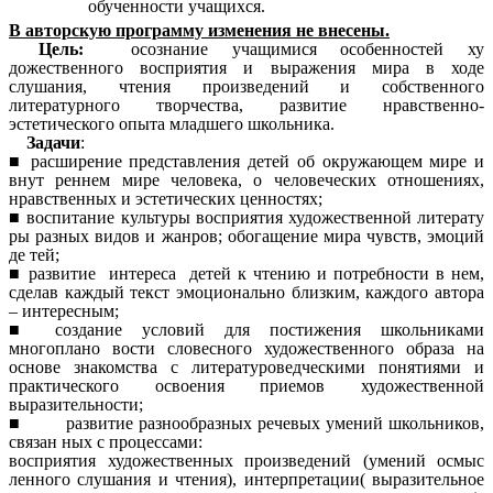
обученности учащихся.
В авторскую программу изменения не внесены.
Цель:
осознание учащимися особенностей ху
дожественного восприятия и выражения мира в ходе
слушания, чтения произведений и собственного
литературного творчества, развитие нравственно-
эстетического опыта младшего школьника.
Задачи
:
■ расширение представления детей об окружающем мире и
внут реннем мире человека, о человеческих отношениях,
нравственных и эстетических ценностях;
■ воспитание культуры восприятия художественной литерату
ры разных видов и жанров; обогащение мира чувств, эмоций
де тей;
■ развитие интереса детей к чтению и потребности в нем,
сделав каждый текст эмоционально близким, каждого автора
– интересным;
■ создание условий для постижения школьниками
многоплано вости словесного художественного образа на
основе знакомства с литературоведческими понятиями и
практического освоения приемов художественной
выразительности;
■ развитие разнообразных речевых умений школьников,
связан ных с процессами:
восприятия художественных произведений (умений осмыс
ленного слушания и чтения), интерпретации( выразительное