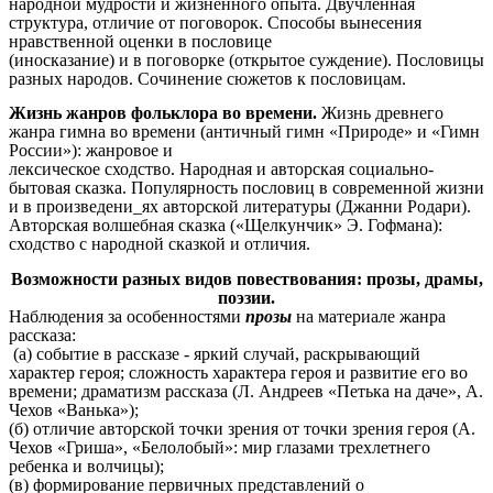
народной мудрости и жизненного опыта. Двучленная
структура, отличие от поговорок. Способы вынесения
нравственной оценки в пословице
(иносказание) и в поговорке (открытое суждение). Пословицы
разных народов. Сочинение сюжетов к пословицам.
Жизнь жанров фольклора во времени
.
Жизнь древнего
жанра гимна во времени (античный гимн «Природе» и «Гимн
России»): жанровое и
лексическое сходство. Народная и авторская социально-
бытовая сказка. Популярность пословиц в современной жизни
и в произведени_ях авторской литературы (Джанни Родари).
Авторская волшебная сказка («Щелкунчик» Э. Гофмана):
сходство с народной сказкой и отличия.
Возможности разных видов повествования: прозы, драмы,
поэзии.
Наблюдения за особенностями
прозы
на материале жанра
рассказа:
(а) событие в рассказе - яркий случай, раскрывающий
характер героя; сложность характера героя и развитие его во
времени; драматизм рассказа (Л. Андреев «Петька на даче», А.
Чехов «Ванька»);
(б) отличие авторской точки зрения от точки зрения героя (А.
Чехов «Гриша», «Белолобый»: мир глазами трехлетнего
ребенка и волчицы);
(в) формирование первичных представлений о