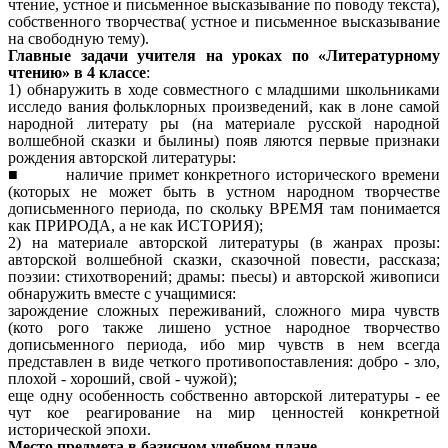
чтение, устное и письменное высказывание по поводу текста),
собственного творчества( устное и письменное высказывание
на свободную тему).
Главные задачи учителя на уроках по «Литературному
чтению» в 4 классе
:
1) обнаружить в ходе совместного с младшими школьниками
исследо вания фольклорных произведений, как в лоне самой
народной литерату ры (на материале русской народной
волшебной сказки и былины) появ ляются первые признаки
рождения авторской литературы:
■ наличие примет конкретного исторического времени
(которых не может быть в устном народном творчестве
дописьменного периода, по скольку ВРЕМЯ там понимается
как ПРИРОДА, а не как ИСТОРИЯ);
2) на материале авторской литературы (в жанрах прозы:
авторской волшебной сказки, сказочной повести, рассказа;
поэзии: стихотворений; драмы: пьесы) и авторской живописи
обнаружить вместе с учащимися:
зарождение сложных переживаний, сложного мира чувств
(кото рого также лишено устное народное творчество
дописьменного периода, ибо мир чувств в нем всегда
представлен в виде четкого противопоставления: добро - зло,
плохой - хороший, свой - чужой);
еще одну особенность собственно авторской литературы - ее
чут кое реагирование на мир ценностей конкретной
исторической эпохи.
Место предмета в базисном учебном плане