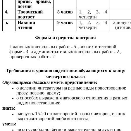
прозы, драмы,
поэзии
4.
Творческий
8 часов
1, 2, 3, 4
портрет
четверти
5.
Навыки
9 часов
1, 2, 3, 4
2 полуг
чтения
четверти
(итогов
Формы и средства контроля
Плановых контрольных работ - 5 , из них в тестовой
форме - 3 и административных контрольных работ - 2 ,
проверочных работ - 2
Требования к уровню подготовки обучающихся к концу
четвертого класса
Обучающиеся должны
иметь представление:
о делении литературы на разные виды повествования:
прозу, поэзию, драму;
о способах выражения авторского отношения в разных
видах повествования;
знать:
наизусть 15-20 стихотворений разных авторов, из них
ряд стихотворений любимого поэта;
уметь:
читать свободно, бегло и выразительно, вслух и про